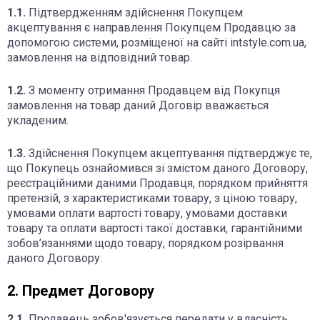
1.1.
Підтвердженням здійснення Покупцем
акцептування є направлення Покупцем Продавцю за
допомогою системи, розміщеної на сайті intstyle.com.ua,
замовлення на відповідний товар.
1.2.
З моменту отримання Продавцем від Покупця
замовлення на товар даний Договір вважається
укладеним.
1.3.
Здійснення Покупцем акцептування підтверджує те,
що Покупець ознайомився зі змістом даного Договору,
реєстраційними даними Продавця, порядком прийняття
претензій, з характеристиками товару, з ціною товару,
умовами оплати вартості товару, умовами доставки
товару та оплати вартості такої доставки, гарантійними
зобов’язаннями щодо товару, порядком розірвання
даного Договору.
2. Предмет Договору
2.1.
Продавець зобов'язується передати у власність