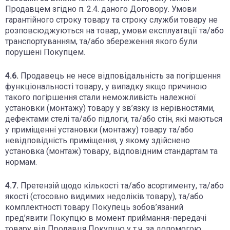
Продавцем згідно п. 2.4. даного Договору. Умови
гарантійного строку товару та строку служби товару не
розповсюджуються на товар, умови експлуатації та/або
транспортуванням, та/або збереження якого були
порушені Покупцем.
4.6.
Продавець не несе відповідальність за погіршення
функціональності товару, у випадку якщо причиною
такого погіршення стали неможливість належної
установки (монтажу) товару у зв’язку із нерівностями,
дефектами стелі та/або підлоги, та/або стін, які маються
у приміщенні установки (монтажу) товару та/або
невідповідність приміщення, у якому здійснено
установка (монтаж) товару, відповідним стандартам та
нормам.
4.7.
Претензій щодо кількості та/або асортименту, та/або
якості (стосовно видимих недоліків товару), та/або
комплектності товару Покупець зобов’язаний
пред’явити Покупцю в момент приймання-передачі
товару від Продавця Покупцю у т.ч. за допомогою