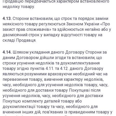
Продавцю передбачається характером встановленого
недоліку товару.
4.13.
Сторони встановили, що строк та порядок заміни
неякісного товару регулюються Законом України «Про
захист прав споживачів» та здійснюється негайно або у
двомісячний строк у випадку відсутності товару на
складі Продавця.
4.14.
Шляхом укладання даного Договору Сторони за
даним Договором дійшли згоди та встановили, що
строки усунення недоліків та доукомплектування
товару згідно пунктів 4.11. та 4.12. даного Договору
являються розумними враховуючи необхідний час на
перевезення товару, вивчення характеру недоліків,
часу, необхідного для усунення недоліків товару, часу,
необхідного для доставки товару Покупцеві після
усунення недоліків, часу, необхідного для доставки
Покупцю комплекту деталей товару або
доукомплектації товару та часу, необхідного для
вчинення інших дій, пов'язаних із приведенням товару у