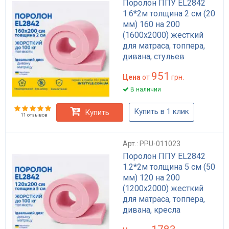
Поролон ППУ EL2842
1.6*2м толщина 2 см (20
мм) 160 на 200
(1600х2000) жесткий
для матраса, топпера,
дивана, стульев
951
Цена
от
грн.
В наличии
Купить в 1 клик
Купить
11 отзывов
Арт.: PPU-011023
Поролон ППУ EL2842
1.2*2м толщина 5 см (50
мм) 120 на 200
(1200х2000) жесткий
для матраса, топпера,
дивана, кресла