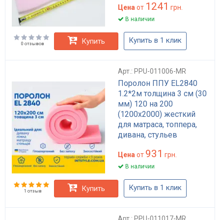
1241
Цена
от
грн.
В наличии
Купить в 1 клик
Купить
0 отзывов
Арт.: PPU-011006-MR
Поролон ППУ EL2840
1.2*2м толщина 3 см (30
мм) 120 на 200
(1200х2000) жесткий
для матраса, топпера,
дивана, стульев
931
Цена
от
грн.
В наличии
Купить в 1 клик
Купить
1 отзыв
Арт.: PPU-011017-MR