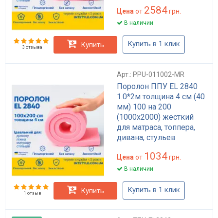
2584
Цена
от
грн.
В наличии
Купить в 1 клик
Купить
3 отзыва
Арт.: PPU-011002-MR
Поролон ППУ EL 2840
1.0*2м толщина 4 см (40
мм) 100 на 200
(1000х2000) жесткий
для матраса, топпера,
дивана, стульев
1034
Цена
от
грн.
В наличии
Купить в 1 клик
Купить
1 отзыв