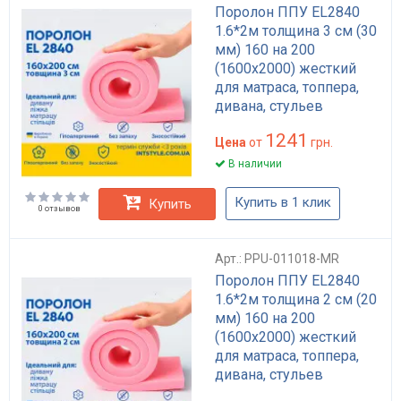
Поролон ППУ EL2840
1.6*2м толщина 3 см (30
мм) 160 на 200
(1600х2000) жесткий
для матраса, топпера,
дивана, стульев
1241
Цена
от
грн.
В наличии
Купить в 1 клик
Купить
0 отзывов
Арт.: PPU-011018-MR
Поролон ППУ EL2840
1.6*2м толщина 2 см (20
мм) 160 на 200
(1600х2000) жесткий
для матраса, топпера,
дивана, стульев