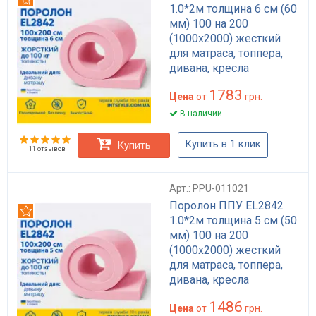
1.0*2м толщина 6 см (60
мм) 100 на 200
(1000х2000) жесткий
для матраса, топпера,
дивана, кресла
1783
Цена
от
грн.
В наличии
Купить в 1 клик
Купить
11 отзывов
Арт.: PPU-011021
Поролон ППУ EL2842
Рекомендуем
1.0*2м толщина 5 см (50
мм) 100 на 200
(1000х2000) жесткий
для матраса, топпера,
дивана, кресла
1486
Цена
от
грн.