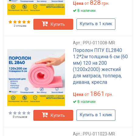
828
Цена
от
грн.
В наличии
Купить в 1 клик
Купить
2 отзыва
Арт.: PPU-011008-MR
Поролон ППУ EL2840
1.2*2м толщина 6 см (60
мм) 120 на 200
(1200х2000) жесткий
для матраса, топпера,
дивана, кресла
1861
Цена
от
грн.
В наличии
Купить в 1 клик
Купить
0 отзывов
Арт.: PPU-011023-MR