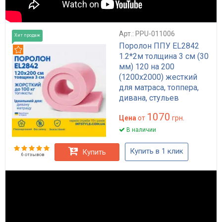
Арт.: PPU-011006
Хит продаж
Поролон ППУ EL2842
Рекомендуем
1.2*2м толщина 3 см (30
мм) 120 на 200
(1200х2000) жесткий
для матраса, топпера,
дивана, стульев
1070
Цена
от
грн.
В наличии
Купить в 1 клик
Купить
6 отзывов