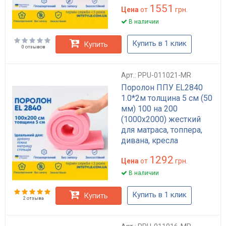
1551
Цена
от
грн.
В наличии
Купить в 1 клик
Купить
0 отзывов
Арт.: PPU-011021-MR
Поролон ППУ EL2840
1.0*2м толщина 5 см (50
мм) 100 на 200
(1000х2000) жесткий
для матраса, топпера,
дивана, кресла
1292
Цена
от
грн.
В наличии
Купить в 1 клик
Купить
2 отзыва