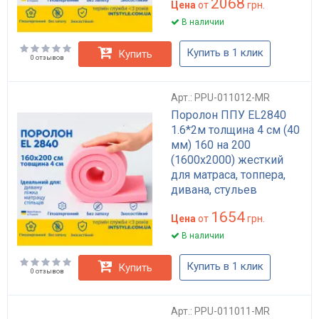
2068
Цена
от
грн.
В наличии
Купить в 1 клик
Купить
0 отзывов
Арт.: PPU-011012-MR
Поролон ППУ EL2840
1.6*2м толщина 4 см (40
мм) 160 на 200
(1600х2000) жесткий
для матраса, топпера,
дивана, стульев
1654
Цена
от
грн.
В наличии
Купить в 1 клик
Купить
0 отзывов
Арт.: PPU-011011-MR