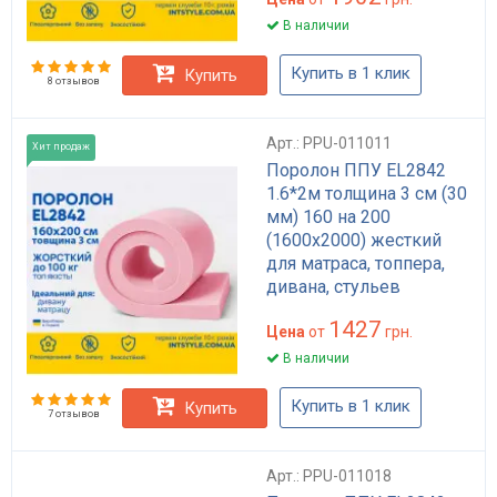
В наличии
Купить в 1 клик
Купить
8 отзывов
Арт.: PPU-011011
Хит продаж
Поролон ППУ EL2842
1.6*2м толщина 3 см (30
мм) 160 на 200
(1600х2000) жесткий
для матраса, топпера,
дивана, стульев
1427
Цена
от
грн.
В наличии
Купить в 1 клик
Купить
7 отзывов
Арт.: PPU-011018