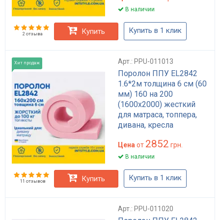
В наличии
Купить в 1 клик
Купить
2 отзыва
Арт.: PPU-011013
Хит продаж
Поролон ППУ EL2842
1.6*2м толщина 6 см (60
мм) 160 на 200
(1600х2000) жесткий
для матраса, топпера,
дивана, кресла
2852
Цена
от
грн.
В наличии
Купить в 1 клик
Купить
11 отзывов
Арт.: PPU-011020