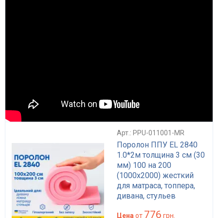
Арт.: PPU-011001-MR
Поролон ППУ EL 2840
1.0*2м толщина 3 см (30
мм) 100 на 200
(1000х2000) жесткий
для матраса, топпера,
дивана, стульев
776
Цена
от
грн.