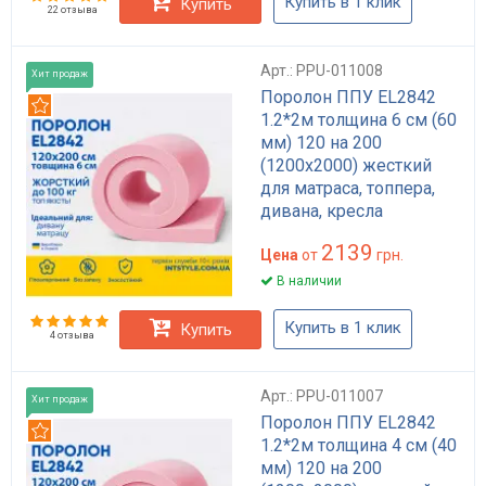
Купить в 1 клик
Купить
22 отзыва
Арт.: PPU-011008
Хит продаж
Поролон ППУ EL2842
Рекомендуем
1.2*2м толщина 6 см (60
мм) 120 на 200
(1200х2000) жесткий
для матраса, топпера,
дивана, кресла
2139
Цена
от
грн.
В наличии
Купить в 1 клик
Купить
4 отзыва
Арт.: PPU-011007
Хит продаж
Поролон ППУ EL2842
Рекомендуем
1.2*2м толщина 4 см (40
мм) 120 на 200