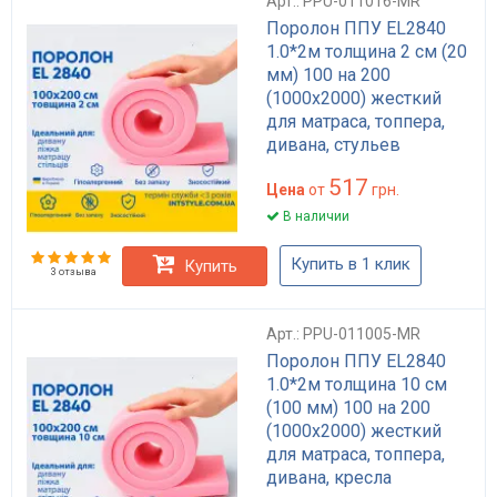
Арт.: PPU-011016-MR
Поролон ППУ EL2840
1.0*2м толщина 2 см (20
мм) 100 на 200
(1000х2000) жесткий
для матраса, топпера,
дивана, стульев
517
Цена
от
грн.
В наличии
Купить в 1 клик
Купить
3 отзыва
Арт.: PPU-011005-MR
Поролон ППУ EL2840
1.0*2м толщина 10 см
(100 мм) 100 на 200
(1000х2000) жесткий
для матраса, топпера,
дивана, кресла