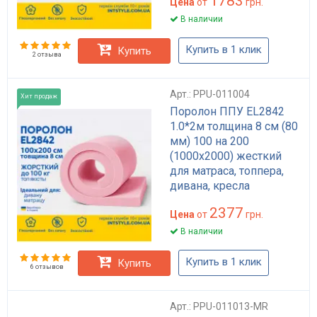
1783
Цена
от
грн.
В наличии
Купить в 1 клик
Купить
2 отзыва
Арт.: PPU-011004
Хит продаж
Поролон ППУ EL2842
1.0*2м толщина 8 см (80
мм) 100 на 200
(1000х2000) жесткий
для матраса, топпера,
дивана, кресла
2377
Цена
от
грн.
В наличии
Купить в 1 клик
Купить
6 отзывов
Арт.: PPU-011013-MR