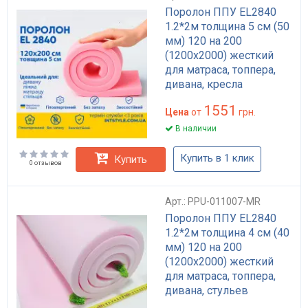
Поролон ППУ EL2840
1.2*2м толщина 5 см (50
мм) 120 на 200
(1200х2000) жесткий
для матраса, топпера,
дивана, кресла
1551
Цена
от
грн.
В наличии
Купить в 1 клик
Купить
0 отзывов
Арт.: PPU-011007-MR
Поролон ППУ EL2840
1.2*2м толщина 4 см (40
мм) 120 на 200
(1200х2000) жесткий
для матраса, топпера,
дивана, стульев