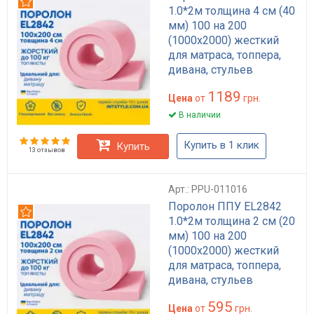
Рекомендуем
1.0*2м толщина 4 см (40
мм) 100 на 200
(1000х2000) жесткий
для матраса, топпера,
дивана, стульев
1189
Цена
от
грн.
В наличии
Купить в 1 клик
Купить
13 отзывов
Арт.: PPU-011016
Поролон ППУ EL2842
Рекомендуем
1.0*2м толщина 2 см (20
мм) 100 на 200
(1000х2000) жесткий
для матраса, топпера,
дивана, стульев
595
Цена
от
грн.