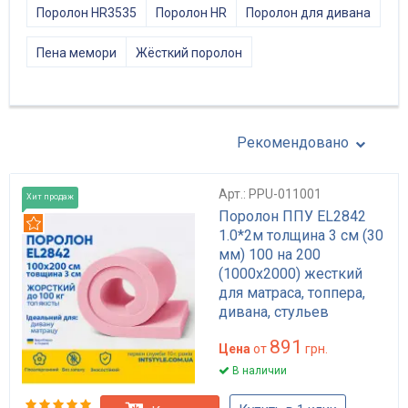
Поролон HR3535
Поролон HR
Поролон для дивана
Пена мемори
Жёсткий поролон
Рекомендовано
Арт.: PPU-011001
Хит продаж
Поролон ППУ EL2842
Рекомендуем
1.0*2м толщина 3 см (30
мм) 100 на 200
(1000х2000) жесткий
для матраса, топпера,
дивана, стульев
891
Цена
от
грн.
В наличии