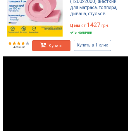
(1200х2000) жесткий
для матраса, топпера,
дивана, стульев
1427
Цена
от
грн.
В наличии
Купить в 1 клик
Купить
4 отзыва