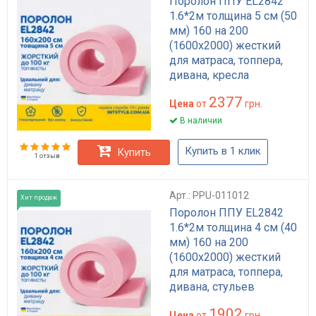
Поролон ППУ EL2842
1.6*2м толщина 5 см (50
мм) 160 на 200
(1600х2000) жесткий
для матраса, топпера,
дивана, кресла
2377
Цена
от
грн.
В наличии
Купить в 1 клик
Купить
1 отзыв
Арт.: PPU-011012
Хит продаж
Поролон ППУ EL2842
1.6*2м толщина 4 см (40
мм) 160 на 200
(1600х2000) жесткий
для матраса, топпера,
дивана, стульев
1902
Цена
от
грн.