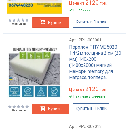
2120
Цена
от
грн.
В наличии
Купить в 1 клик
Купить
0 отзывов
Арт.: PPU-003001
Поролон ППУ VE 5020
1.4*2м толщина 2 см (20
мм) 140х200
(1400х2000) мягкий
мемори memory для
матраса, топпера,
дивана
2120
Цена
от
грн.
Наличие уточняйте
Купить в 1 клик
Купить
0 отзывов
Арт.: PPU-009013