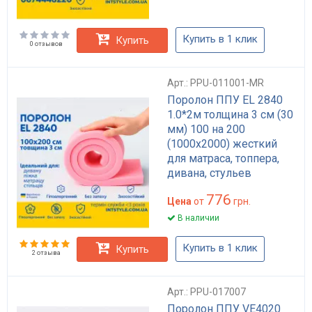
Купить в 1 клик
Купить
0 отзывов
Арт.: PPU-011001-MR
Поролон ППУ EL 2840
1.0*2м толщина 3 см (30
мм) 100 на 200
(1000х2000) жесткий
для матраса, топпера,
дивана, стульев
776
Цена
от
грн.
В наличии
Купить в 1 клик
Купить
2 отзыва
Арт.: PPU-017007
Поролон ППУ VE4020