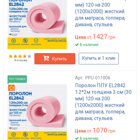
мм) 120 на 200
(1200х2000) жесткий
для матраса, топпера,
дивана, стульев
1427
Цена
от
грн.
В наличии
Купить в 1 клик
Купить
4 отзыва
Арт.: PPU-011006
Хит продаж
Поролон ППУ EL2842
Рекомендуем
1.2*2м толщина 3 см (30
мм) 120 на 200
(1200х2000) жесткий
для матраса, топпера,
дивана, стульев
1070
Цена
от
грн.
В наличии