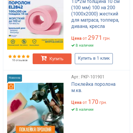
1.0*2м толщина 10 см
(100 мм) 100 на 200
(1000х2000) жесткий
для матраса, топпера,
дивана, кресла
2971
Цена
от
грн.
В наличии
Купить в 1 клик
Купить
10 отзывов
Арт.: PKP-101901
Новинка
Поклейка поролона
Рекомендуем
м.кв.
170
Цена
от
грн.
В наличии