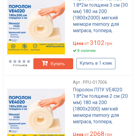
1.8*2м толщина 3 см (30
мм) 180 на 200
(1800х2000) мягкий
мемори memory для
матраса, топпера,
дивана
3102
Цена
от
грн.
В наличии
Купить в 1 клик
Купить
0 отзывов
Арт.: PPU-017006
Поролон ППУ VE4020
1.8*2м толщина 2 см (20
мм) 180 на 200
(1800х2000) мягкий
мемори memory для
матраса, топпера,
дивана
2068
Цена
от
грн.