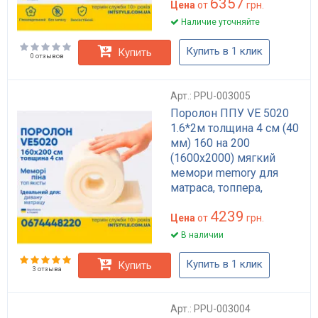
6357
Цена
от
грн.
Наличие уточняйте
Купить в 1 клик
Купить
0 отзывов
Арт.: PPU-003005
Поролон ППУ VE 5020
1.6*2м толщина 4 см (40
мм) 160 на 200
(1600х2000) мягкий
мемори memory для
матраса, топпера,
дивана
4239
Цена
от
грн.
В наличии
Купить в 1 клик
Купить
3 отзыва
Арт.: PPU-003004