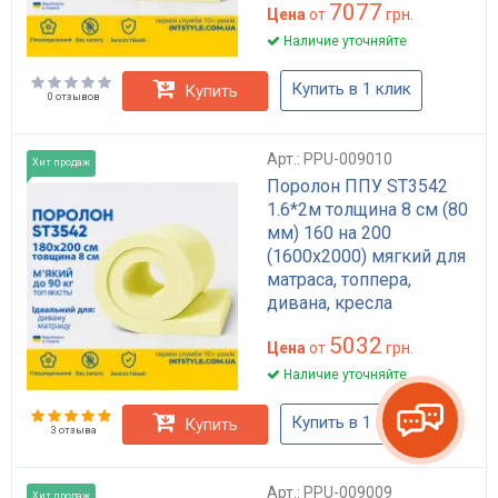
7077
Цена
от
грн.
Наличие уточняйте
Купить в 1 клик
Купить
0 отзывов
Арт.: PPU-009010
Хит продаж
Поролон ППУ ST3542
1.6*2м толщина 8 см (80
мм) 160 на 200
(1600х2000) мягкий для
матраса, топпера,
дивана, кресла
5032
Цена
от
грн.
Наличие уточняйте
Купить в 1 клик
Купить
3 отзыва
Арт.: PPU-009009
Хит продаж