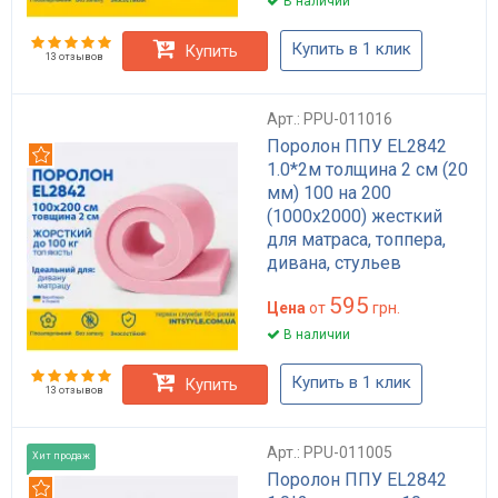
В наличии
Купить в 1 клик
Купить
13 отзывов
Арт.: PPU-011016
Поролон ППУ EL2842
Рекомендуем
1.0*2м толщина 2 см (20
мм) 100 на 200
(1000х2000) жесткий
для матраса, топпера,
дивана, стульев
595
Цена
от
грн.
В наличии
Купить в 1 клик
Купить
13 отзывов
Арт.: PPU-011005
Хит продаж
Поролон ППУ EL2842
Рекомендуем