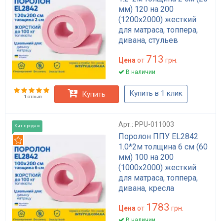
мм) 120 на 200
(1200х2000) жесткий
для матраса, топпера,
дивана, стульев
713
Цена
от
грн.
В наличии
Купить в 1 клик
Купить
1 отзыв
Арт.: PPU-011003
Хит продаж
Поролон ППУ EL2842
Рекомендуем
1.0*2м толщина 6 см (60
мм) 100 на 200
(1000х2000) жесткий
для матраса, топпера,
дивана, кресла
1783
Цена
от
грн.
В наличии