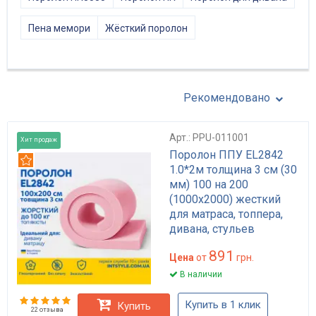
Пена мемори
Жёсткий поролон
Рекомендовано
Арт.: PPU-011001
Хит продаж
Поролон ППУ EL2842
Рекомендуем
1.0*2м толщина 3 см (30
мм) 100 на 200
(1000х2000) жесткий
для матраса, топпера,
дивана, стульев
891
Цена
от
грн.
В наличии
Купить в 1 клик
Купить
22 отзыва