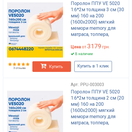
Поролон ППУ VE 5020
1.6*2м толщина 3 см (30
мм) 160 на 200
(1600х2000) мягкий
мемори memory для
матраса, топпера,
дивана
3179
Цена
от
грн.
В наличии
Купить в 1 клик
Купить
3 отзыва
Арт.: PPU-003003
Поролон ППУ VE 5020
1.6*2м толщина 2 см (20
мм) 160 на 200
(1600х2000) мягкий
мемори memory для
матраса, топпера,
дивана