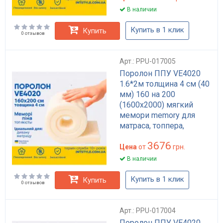
В наличии
Купить в 1 клик
Купить
0 отзывов
Арт.: PPU-017005
Поролон ППУ VE4020
1.6*2м толщина 4 см (40
мм) 160 на 200
(1600х2000) мягкий
мемори memory для
матраса, топпера,
дивана
3676
Цена
от
грн.
В наличии
Купить в 1 клик
Купить
0 отзывов
Арт.: PPU-017004
Поролон ППУ VE4020