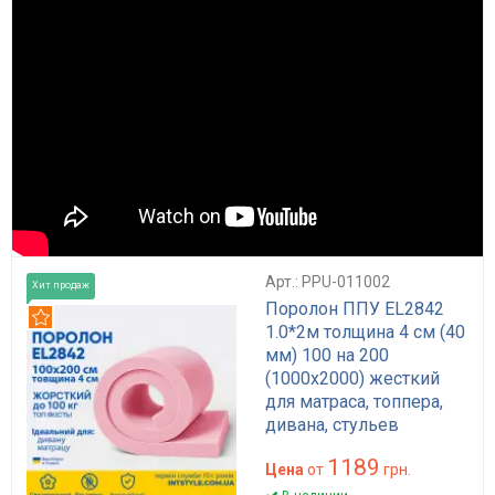
Арт.: PPU-011002
Хит продаж
Поролон ППУ EL2842
Рекомендуем
1.0*2м толщина 4 см (40
мм) 100 на 200
(1000х2000) жесткий
для матраса, топпера,
дивана, стульев
1189
Цена
от
грн.