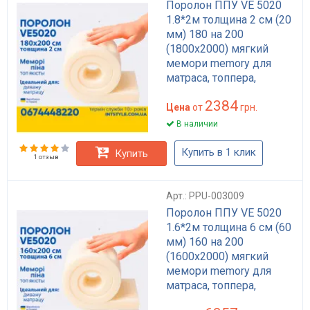
Поролон ППУ VE 5020
1.8*2м толщина 2 см (20
мм) 180 на 200
(1800х2000) мягкий
мемори memory для
матраса, топпера,
дивана
2384
Цена
от
грн.
В наличии
Купить в 1 клик
Купить
1 отзыв
Арт.: PPU-003009
Поролон ППУ VE 5020
1.6*2м толщина 6 см (60
мм) 160 на 200
(1600х2000) мягкий
мемори memory для
матраса, топпера,
дивана