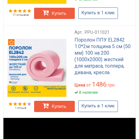
Купить в 1 клик
Купить
11 отзывов
Арт.: PPU-011021
Поролон ППУ EL2842
Рекомендуем
1.0*2м толщина 5 см (50
мм) 100 на 200
(1000х2000) жесткий
для матраса, топпера,
дивана, кресла
1486
Цена
от
грн.
В наличии
Купить в 1 клик
Купить
1 отзыв