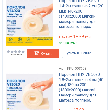
Поролон ППУ VE4020
1.4*2м толщина 2 см (20
мм) 140х200
(1400х2000) мягкий
мемори memory для
матраса, топпера,
дивана
1838
Цена
от
грн.
В наличии
Купить в 1 клик
Купить
0 отзывов
Арт.: PPU-003008
Поролон ППУ VE 5020
1.8*2м толщина 4 см (40
мм) 180 на 200
(1800х2000) мягкий
мемори memory для
матраса, топпера,
дивана