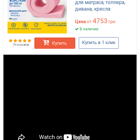
для матраса, топпера,
дивана, кресла
4753
Цена
от
грн.
В наличии
Купить в 1 клик
Купить
19 отзывов