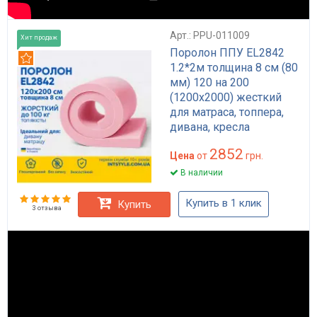
Арт.: PPU-011009
Хит продаж
Поролон ППУ EL2842
Рекомендуем
1.2*2м толщина 8 см (80
мм) 120 на 200
(1200х2000) жесткий
для матраса, топпера,
дивана, кресла
2852
Цена
от
грн.
В наличии
Купить в 1 клик
Купить
3 отзыва