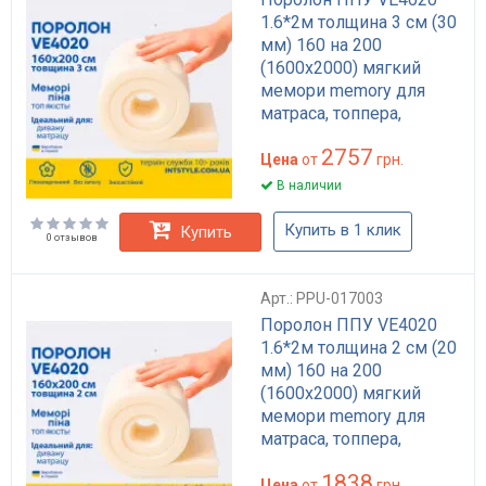
1.6*2м толщина 3 см (30
мм) 160 на 200
(1600х2000) мягкий
мемори memory для
матраса, топпера,
дивана
2757
Цена
от
грн.
В наличии
Купить в 1 клик
Купить
0 отзывов
Арт.: PPU-017003
Поролон ППУ VE4020
1.6*2м толщина 2 см (20
мм) 160 на 200
(1600х2000) мягкий
мемори memory для
матраса, топпера,
дивана
1838
Цена
от
грн.