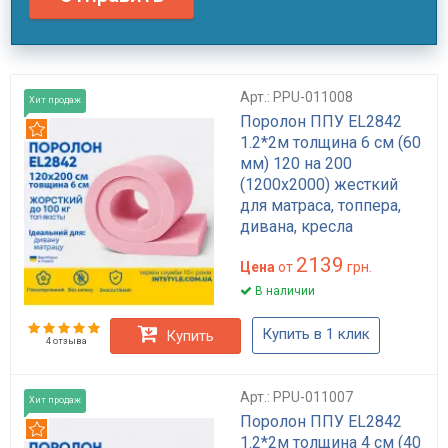
Арт.: PPU-011008
Хит продаж
Поролон ППУ EL2842
Рекомендуем
1.2*2м толщина 6 см (60
мм) 120 на 200
(1200х2000) жесткий
для матраса, топпера,
дивана, кресла
2139
Цена
от
грн.
В наличии
Купить в 1 клик
Купить
4 отзыва
Арт.: PPU-011007
Хит продаж
Поролон ППУ EL2842
Рекомендуем
1.2*2м толщина 4 см (40