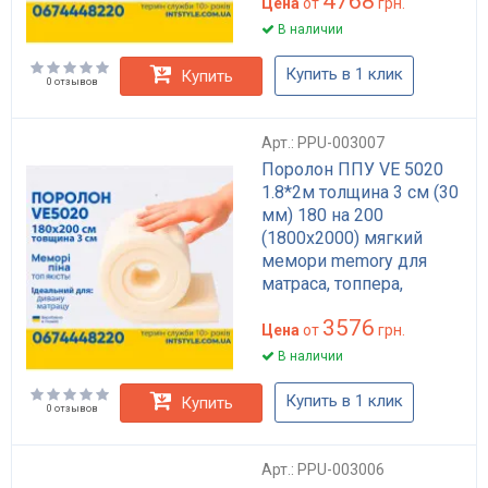
4768
Цена
от
грн.
В наличии
Купить в 1 клик
Купить
0 отзывов
Арт.: PPU-003007
Поролон ППУ VE 5020
1.8*2м толщина 3 см (30
мм) 180 на 200
(1800х2000) мягкий
мемори memory для
матраса, топпера,
дивана
3576
Цена
от
грн.
В наличии
Купить в 1 клик
Купить
0 отзывов
Арт.: PPU-003006