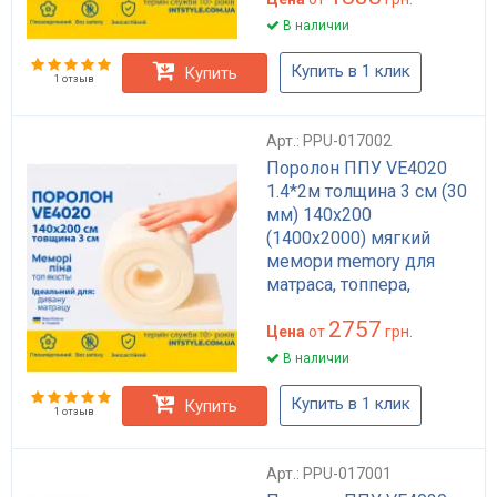
В наличии
Купить в 1 клик
Купить
1 отзыв
Арт.: PPU-017002
Поролон ППУ VE4020
1.4*2м толщина 3 см (30
мм) 140х200
(1400х2000) мягкий
мемори memory для
матраса, топпера,
дивана
2757
Цена
от
грн.
В наличии
Купить в 1 клик
Купить
1 отзыв
Арт.: PPU-017001