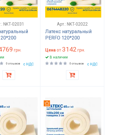
.: NKT-02031
Арт.: NKT-02022
натуральный
Латекс натуральный
120*200
PERFO 120*200
а 40мм
толщина 30мм
4769
3142
грн.
Цена
от
грн.
ии
В наличии
0 отзывов
с НДС
0 отзывов
с НДС
дуем
Рекомендуем