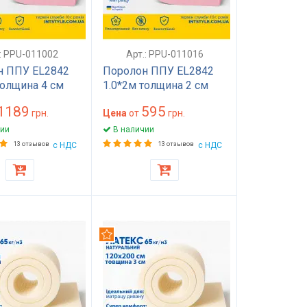
.: PPU-011002
Арт.: PPU-011016
н ППУ EL2842
Поролон ППУ EL2842
толщина 4 см
1.0*2м толщина 2 см
 100 на 200
(20 мм) 100 на 200
1189
595
000) жесткий
грн.
(1000х2000) жесткий
Цена
от
грн.
раса, топпера,
для матраса, топпера,
ии
В наличии
 стульев
дивана, стульев
13 отзывов
с НДС
13 отзывов
с НДС
дуем
Рекомендуем