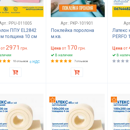
Арт.: PPU-011005
Арт.: PKP-101901
Арт
лон ППУ EL2842
Поклейка поролона
Латекс 
2м толщина 10 см
м.кв.
PERFO 
 мм) 100 на 200
толщин
2971
170
0х2000) жесткий
от
грн.
Цена
от
грн.
Цена
от
матраса, топпера,
аличии
В наличии
В налич
на, кресла
10 отзывов
с НДС
7 отзывов
омендуем
Рекомендуем
Рекомен