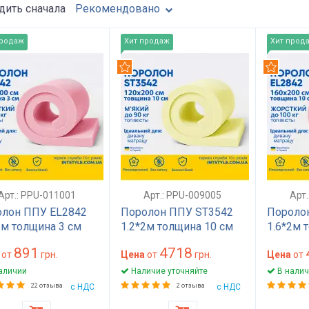
ить сначала
Рекомендовано
продаж
Хит продаж
Хит прод
омендуем
Рекомендуем
Рекомен
Арт.: PPU-011001
Арт.: PPU-009005
Арт
лон ППУ EL2842
Поролон ППУ ST3542
Пороло
2м толщина 3 см
1.2*2м толщина 10 см
1.6*2м 
мм) 100 на 200
(100 мм) 120 на 200
(100 мм
891
4718
0х2000) жесткий
от
грн.
(1200х2000) мягкий для
Цена
от
грн.
(1600х2
Цена
от
матраса, топпера,
матраса, топпера,
для мат
аличии
Наличие уточняйте
В налич
на, стульев
дивана, кресла
дивана,
22 отзыва
с НДС
2 отзыва
с НДС