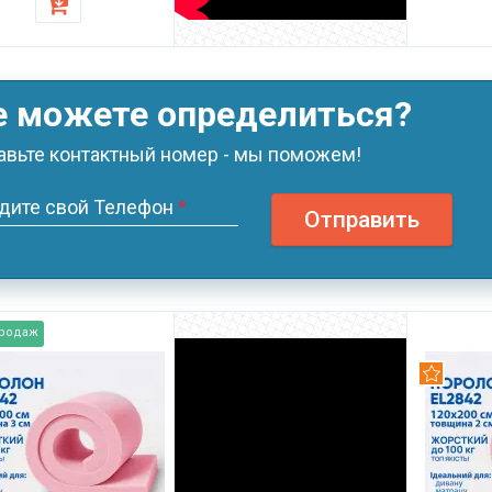
е можете определиться?
авьте контактный номер - мы поможем!
дите свой Телефон
*
Отправить
продаж
омендуем
Рекомен