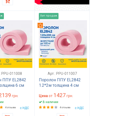
аж
Хит продаж
дуем
Рекомендуем
.: PPU-011008
Арт.: PPU-011007
н ППУ EL2842
Поролон ППУ EL2842
толщина 6 см
1.2*2м толщина 4 см
 120 на 200
(40 мм) 120 на 200
2139
1427
000) жесткий
грн.
(1200х2000) жесткий
Цена
от
грн.
раса, топпера,
для матраса, топпера,
ии
В наличии
 кресла
дивана, стульев
4 отзыва
с НДС
4 отзыва
с НДС