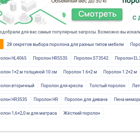
одобрали для вас самые популярные запросы. Возможно вы искали
е
28 секретов выбора поролона для разных типов мебели
Поро
олон HL4065
Поролон HR5535
Поролон ST3542
Поролон EL 
олон 1×2 м толщиной 10 см
Поролон 1.6×2 м
Поролон 1.2×2 м
олон вторичный
Поролон для кресла
Толстый поролон
Лат
ролон HR3535
Поролон HR
Поролон для дивана
Пена мемор
олон 1,6×2,0 м для матраса
Жёсткий поролон