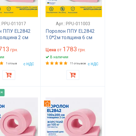
.: PPU-011017
Арт.: PPU-011003
н ППУ EL2842
Поролон ППУ EL2842
толщина 2 см
1.0*2м толщина 6 см
 120 на 200
(60 мм) 100 на 200
713
1783
000) жесткий
грн.
(1000х2000) жесткий
Цена
от
грн.
раса, топпера,
для матраса, топпера,
ии
В наличии
 стульев
дивана, кресла
1 отзыв
с НДС
11 отзывов
с НДС
аж
дуем
Рекомендуем