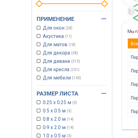
ПРИМЕНЕНИЕ
Для окон
28
Мы п
Акустика
11
Вс
Для матов
18
Для декора
38
Пор
Для дивана
315
Для кресла
231
Пор
Для мебели
143
Пор
Для татами
4
РАЗМЕР ЛИСТА
Для кровати
91
По
0.25 х 0.25 м
Для матраса
3
302
0.5 х 0.5 м
Для сидений
3
92
Пор
0.8 х 2.0 м
Для стульев
14
128
0.9 х 2.0 м
Для поддонов
14
64
1.0 х 0.5 м
Для подложки
3
18