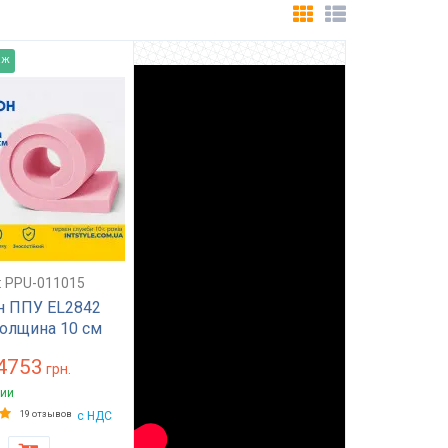
аж
дуем
.: PPU-011015
н ППУ EL2842
толщина 10 см
) 160 на 200
4753
000) жесткий
грн.
раса, топпера,
ии
 кресла
19 отзывов
с НДС