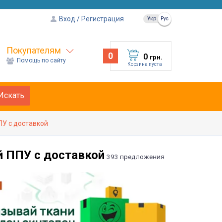
Вход
Регистрация
Укр
Рус
Покупателям
0
0
грн.
Помощь по сайту
Корзина пуста
Искать
ПУ с доставкой
й ППУ с доставкой
393 предложения