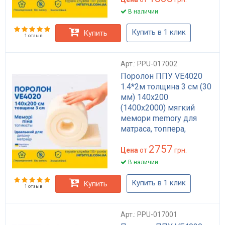
В наличии
Купить в 1 клик
Купить
1 отзыв
Арт.: PPU-017002
Поролон ППУ VE4020
1.4*2м толщина 3 см (30
мм) 140х200
(1400х2000) мягкий
мемори memory для
матраса, топпера,
дивана
2757
Цена
от
грн.
В наличии
Купить в 1 клик
Купить
1 отзыв
Арт.: PPU-017001