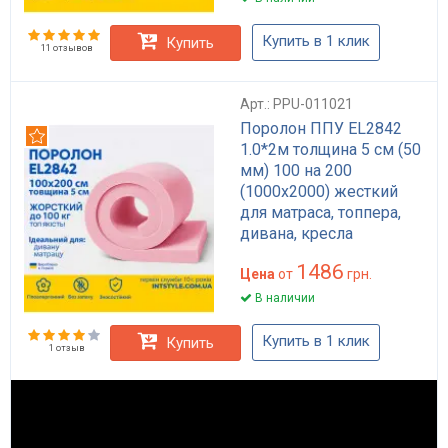
Купить в 1 клик
Купить
11 отзывов
Арт.: PPU-011021
Поролон ППУ EL2842
Рекомендуем
1.0*2м толщина 5 см (50
мм) 100 на 200
(1000х2000) жесткий
для матраса, топпера,
дивана, кресла
1486
Цена
от
грн.
В наличии
Купить в 1 клик
Купить
1 отзыв