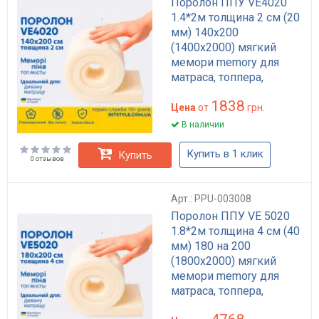
Поролон ППУ VE4020
1.4*2м толщина 2 см (20
мм) 140х200
(1400х2000) мягкий
мемори memory для
матраса, топпера,
дивана
1838
Цена
от
грн.
В наличии
Купить в 1 клик
Купить
0 отзывов
Арт.: PPU-003008
Поролон ППУ VE 5020
1.8*2м толщина 4 см (40
мм) 180 на 200
(1800х2000) мягкий
мемори memory для
матраса, топпера,
дивана