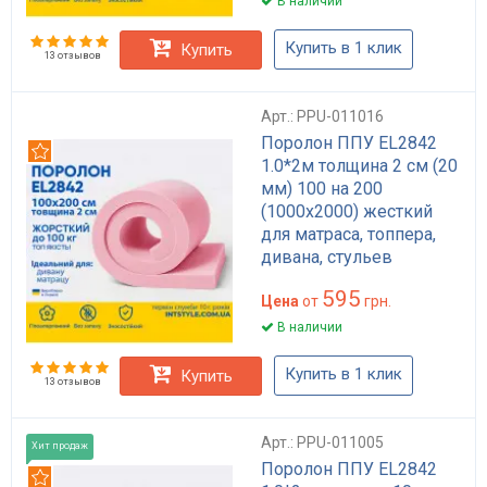
В наличии
Купить в 1 клик
Купить
13 отзывов
Арт.: PPU-011016
Поролон ППУ EL2842
Рекомендуем
1.0*2м толщина 2 см (20
мм) 100 на 200
(1000х2000) жесткий
для матраса, топпера,
дивана, стульев
595
Цена
от
грн.
В наличии
Купить в 1 клик
Купить
13 отзывов
Арт.: PPU-011005
Хит продаж
Поролон ППУ EL2842
Рекомендуем