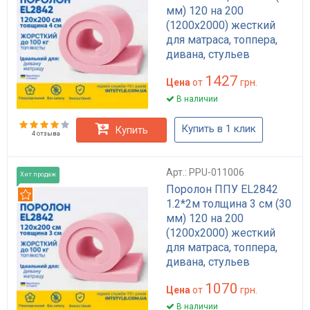
мм) 120 на 200
(1200х2000) жесткий
для матраса, топпера,
дивана, стульев
1427
Цена
от
грн.
В наличии
Купить в 1 клик
Купить
4 отзыва
Арт.: PPU-011006
Хит продаж
Поролон ППУ EL2842
Рекомендуем
1.2*2м толщина 3 см (30
мм) 120 на 200
(1200х2000) жесткий
для матраса, топпера,
дивана, стульев
1070
Цена
от
грн.
В наличии