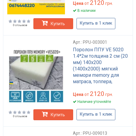
2120
Цена
от
грн.
В наличии
Купить в 1 клик
Купить
0 отзывов
Арт.: PPU-003001
Поролон ППУ VE 5020
1.4*2м толщина 2 см (20
мм) 140х200
(1400х2000) мягкий
мемори memory для
матраса, топпера,
дивана
2120
Цена
от
грн.
Наличие уточняйте
Купить в 1 клик
Купить
0 отзывов
Арт.: PPU-009013