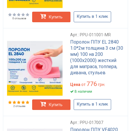
Купить в 1 клик
Купить
0 отзывов
Арт.: PPU-011001-MR
Поролон ППУ EL 2840
1.0*2м толщина 3 см (30
мм) 100 на 200
(1000х2000) жесткий
для матраса, топпера,
дивана, стульев
776
Цена
от
грн.
В наличии
Купить в 1 клик
Купить
2 отзыва
Арт.: PPU-017007
Поролон ППУ VE4020