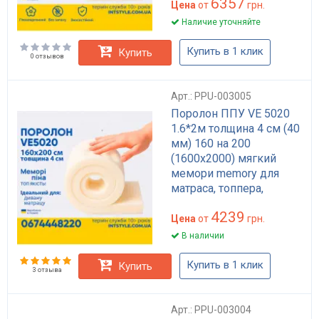
6357
Цена
от
грн.
Наличие уточняйте
Купить в 1 клик
Купить
0 отзывов
Арт.: PPU-003005
Поролон ППУ VE 5020
1.6*2м толщина 4 см (40
мм) 160 на 200
(1600х2000) мягкий
мемори memory для
матраса, топпера,
дивана
4239
Цена
от
грн.
В наличии
Купить в 1 клик
Купить
3 отзыва
Арт.: PPU-003004