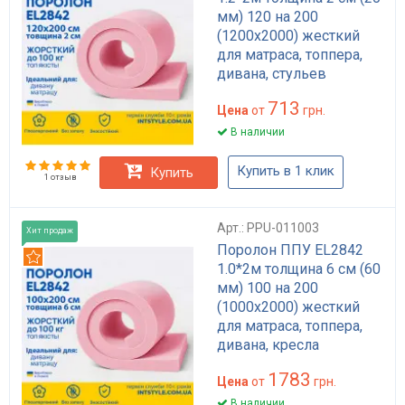
мм) 120 на 200
(1200х2000) жесткий
для матраса, топпера,
дивана, стульев
713
Цена
от
грн.
В наличии
Купить в 1 клик
Купить
1 отзыв
Арт.: PPU-011003
Хит продаж
Поролон ППУ EL2842
Рекомендуем
1.0*2м толщина 6 см (60
мм) 100 на 200
(1000х2000) жесткий
для матраса, топпера,
дивана, кресла
1783
Цена
от
грн.
В наличии