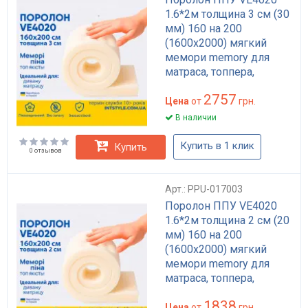
1.6*2м толщина 3 см (30
мм) 160 на 200
(1600х2000) мягкий
мемори memory для
матраса, топпера,
дивана
2757
Цена
от
грн.
В наличии
Купить в 1 клик
Купить
0 отзывов
Арт.: PPU-017003
Поролон ППУ VE4020
1.6*2м толщина 2 см (20
мм) 160 на 200
(1600х2000) мягкий
мемори memory для
матраса, топпера,
дивана
1838
Цена
от
грн.