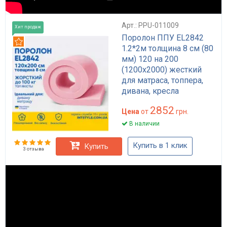
Арт.: PPU-011009
Хит продаж
Поролон ППУ EL2842
Рекомендуем
1.2*2м толщина 8 см (80
мм) 120 на 200
(1200х2000) жесткий
для матраса, топпера,
дивана, кресла
2852
Цена
от
грн.
В наличии
Купить в 1 клик
Купить
3 отзыва