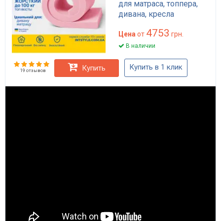
для матраса, топпера,
дивана, кресла
4753
Цена
от
грн.
В наличии
Купить в 1 клик
Купить
19 отзывов