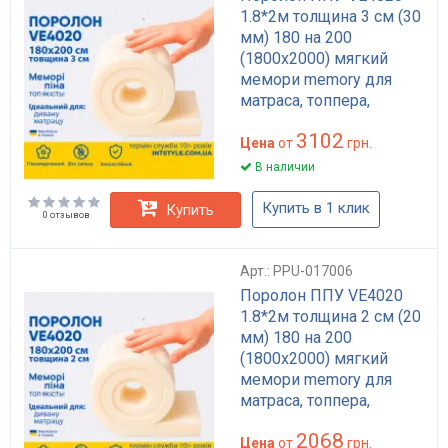
1.8*2м толщина 3 см (30
мм) 180 на 200
(1800х2000) мягкий
мемори memory для
матраса, топпера,
дивана
3102
Цена
от
грн.
В наличии
Купить в 1 клик
Купить
0 отзывов
Арт.: PPU-017006
Поролон ППУ VE4020
1.8*2м толщина 2 см (20
мм) 180 на 200
(1800х2000) мягкий
мемори memory для
матраса, топпера,
дивана
2068
Цена
от
грн.