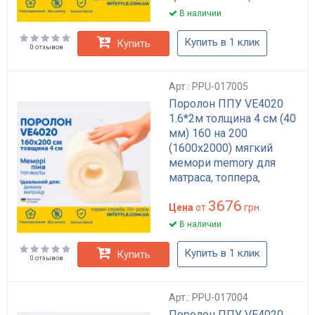
В наличии
Купить в 1 клик
Купить
0 отзывов
Арт.: PPU-017005
Поролон ППУ VE4020
1.6*2м толщина 4 см (40
мм) 160 на 200
(1600х2000) мягкий
мемори memory для
матраса, топпера,
дивана
3676
Цена
от
грн.
В наличии
Купить в 1 клик
Купить
0 отзывов
Арт.: PPU-017004
Поролон ППУ VE4020