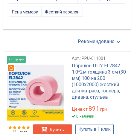
Пена мемори
Жёсткий поролон
Рекомендовано
Арт.: PPU-011001
Хит продаж
Поролон ППУ EL2842
Рекомендуем
1.0*2м толщина 3 см (30
мм) 100 на 200
(1000х2000) жесткий
для матраса, топпера,
дивана, стульев
891
Цена
от
грн.
В наличии
Купить в 1 клик
Купить
22 отзыва