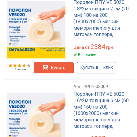
Поролон ППУ VE 5020
1.8*2м толщина 2 см (20
мм) 180 на 200
(1800х2000) мягкий
мемори memory для
матраса, топпера,
дивана
2384
Цена
от
грн.
В наличии
Купить в 1 клик
Купить
1 отзыв
Арт.: PPU-003009
Поролон ППУ VE 5020
1.6*2м толщина 6 см (60
мм) 160 на 200
(1600х2000) мягкий
мемори memory для
матраса, топпера,
дивана