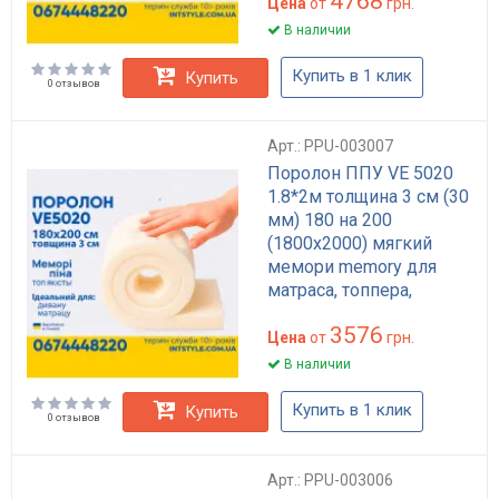
4768
Цена
от
грн.
В наличии
Купить в 1 клик
Купить
0 отзывов
Арт.: PPU-003007
Поролон ППУ VE 5020
1.8*2м толщина 3 см (30
мм) 180 на 200
(1800х2000) мягкий
мемори memory для
матраса, топпера,
дивана
3576
Цена
от
грн.
В наличии
Купить в 1 клик
Купить
0 отзывов
Арт.: PPU-003006