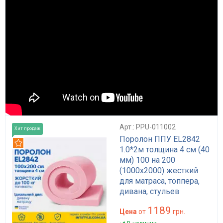
Арт.: PPU-011002
Хит продаж
Поролон ППУ EL2842
Рекомендуем
1.0*2м толщина 4 см (40
мм) 100 на 200
(1000х2000) жесткий
для матраса, топпера,
дивана, стульев
1189
Цена
от
грн.