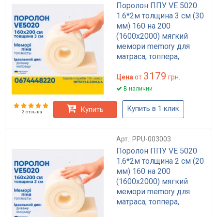
Поролон ППУ VE 5020
1.6*2м толщина 3 см (30
мм) 160 на 200
(1600х2000) мягкий
мемори memory для
матраса, топпера,
дивана
3179
Цена
от
грн.
В наличии
Купить в 1 клик
Купить
3 отзыва
Арт.: PPU-003003
Поролон ППУ VE 5020
1.6*2м толщина 2 см (20
мм) 160 на 200
(1600х2000) мягкий
мемори memory для
матраса, топпера,
дивана