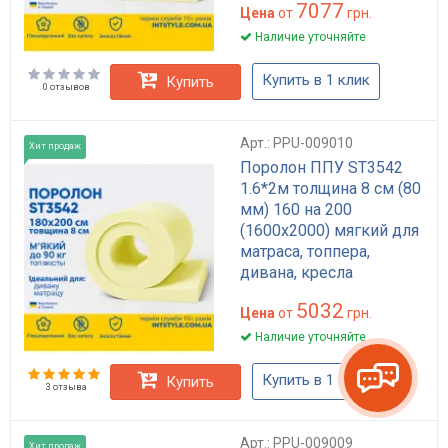
7077
Цена
от
грн.
Наличие уточняйте
Купить в 1 клик
Купить
0 отзывов
Арт.: PPU-009010
Хит продаж
Поролон ППУ ST3542
1.6*2м толщина 8 см (80
мм) 160 на 200
(1600х2000) мягкий для
матраса, топпера,
дивана, кресла
5032
Цена
от
грн.
Наличие уточняйте
Купить в 1 клик
Купить
3 отзыва
Арт.: PPU-009009
Хит продаж