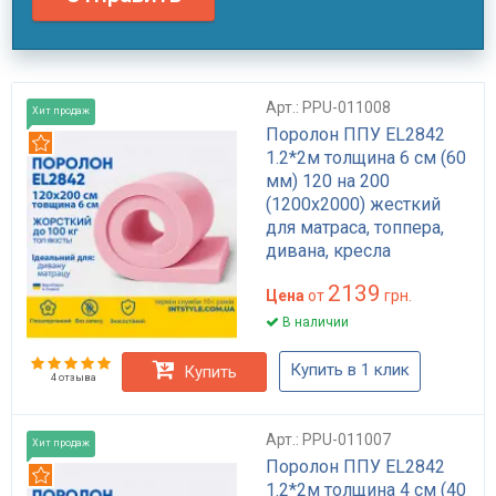
Арт.: PPU-011008
Хит продаж
Поролон ППУ EL2842
Рекомендуем
1.2*2м толщина 6 см (60
мм) 120 на 200
(1200х2000) жесткий
для матраса, топпера,
дивана, кресла
2139
Цена
от
грн.
В наличии
Купить в 1 клик
Купить
4 отзыва
Арт.: PPU-011007
Хит продаж
Поролон ППУ EL2842
Рекомендуем
1.2*2м толщина 4 см (40