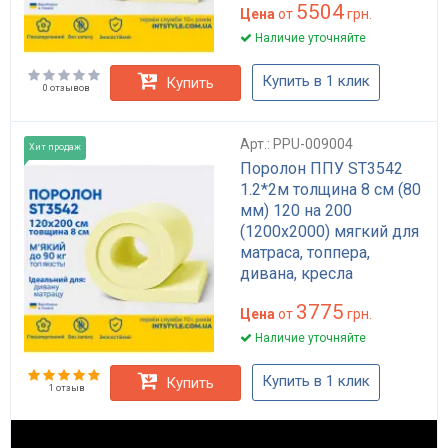
5504
Цена
от
грн.
Наличие уточняйте
Купить в 1 клик
Купить
0 отзывов
Арт.: PPU-009004
Хит продаж
Поролон ППУ ST3542
1.2*2м толщина 8 см (80
мм) 120 на 200
(1200х2000) мягкий для
матраса, топпера,
дивана, кресла
3775
Цена
от
грн.
Наличие уточняйте
Купить в 1 клик
Купить
1 отзыв