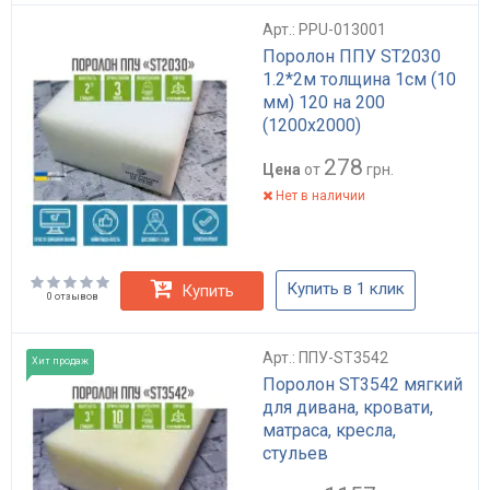
Арт.: PPU-013001
Поролон ППУ ST2030
1.2*2м толщина 1см (10
мм) 120 на 200
(1200х2000)
278
Цена
от
грн.
Нет в наличии
Купить в 1 клик
Купить
0 отзывов
Арт.: ППУ-ST3542
Хит продаж
Поролон ST3542 мягкий
для дивана, кровати,
матраса, кресла,
стульев