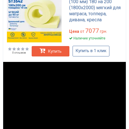
(100 мм) 180 на 200
(1800х2000) мягкий для
матраса, топпера,
дивана, кресла
7077
Цена
от
грн.
Наличие уточняйте
Купить в 1 клик
Купить
0 отзывов