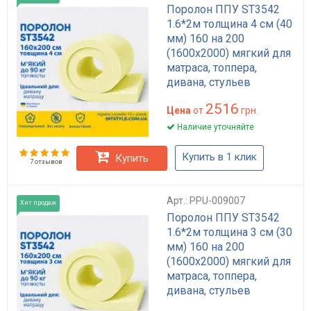
Поролон ППУ ST3542
1.6*2м толщина 4 см (40
мм) 160 на 200
(1600х2000) мягкий для
матраса, топпера,
дивана, стульев
2516
Цена
от
грн.
Наличие уточняйте
Купить в 1 клик
Купить
7 отзывов
Арт.: PPU-009007
Хит продаж
Поролон ППУ ST3542
1.6*2м толщина 3 см (30
мм) 160 на 200
(1600х2000) мягкий для
матраса, топпера,
дивана, стульев