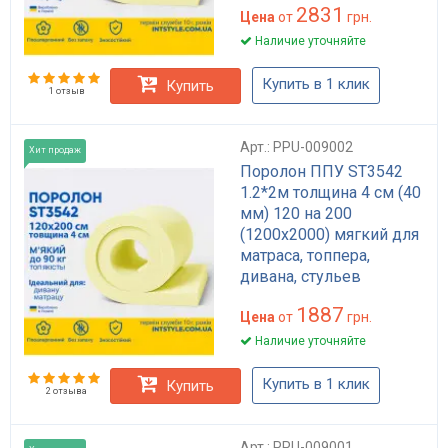
2831
Цена
от
грн.
Наличие уточняйте
Купить в 1 клик
Купить
1 отзыв
Арт.: PPU-009002
Хит продаж
Поролон ППУ ST3542
1.2*2м толщина 4 см (40
мм) 120 на 200
(1200х2000) мягкий для
матраса, топпера,
дивана, стульев
1887
Цена
от
грн.
Наличие уточняйте
Купить в 1 клик
Купить
2 отзыва
Арт.: PPU-009001