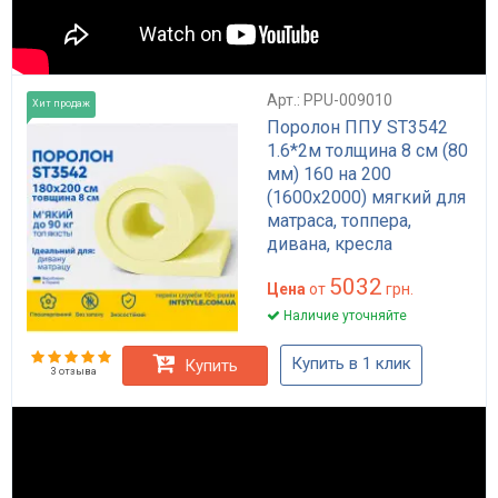
Арт.: PPU-009010
Хит продаж
Поролон ППУ ST3542
1.6*2м толщина 8 см (80
мм) 160 на 200
(1600х2000) мягкий для
матраса, топпера,
дивана, кресла
5032
Цена
от
грн.
Наличие уточняйте
Купить в 1 клик
Купить
3 отзыва