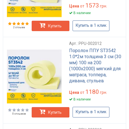
1573
Цена
от
грн.
В наличии
Купить в 1 клик
Купить
2 отзыва
Арт.: PPU-002012
Поролон ППУ ST3542
1.0*2м толщина 3 см (30
мм) 100 на 200
(1000х2000) мягкий для
матраса, топпера,
дивана, стульев
1180
Цена
от
грн.
В наличии
Купить в 1 клик
Купить
0 отзывов