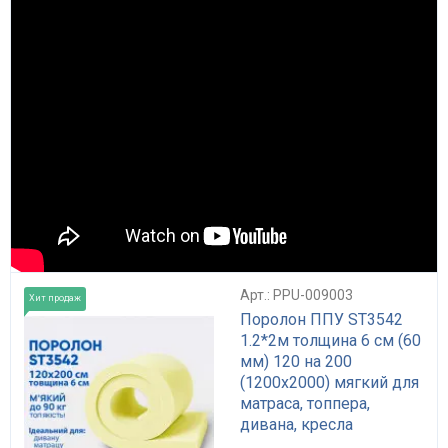
Арт.: PPU-009003
Хит продаж
Поролон ППУ ST3542
1.2*2м толщина 6 см (60
мм) 120 на 200
(1200х2000) мягкий для
матраса, топпера,
дивана, кресла