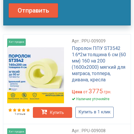
Отправить
Арт.: PPU-009009
Хит продаж
Поролон ППУ ST3542
1.6*2м толщина 6 см (60
мм) 160 на 200
(1600х2000) мягкий для
матраса, топпера,
дивана, кресла
3775
Цена
от
грн.
Наличие уточняйте
Купить в 1 клик
Купить
1 отзыв
Арт.: PPU-009008
Хит продаж