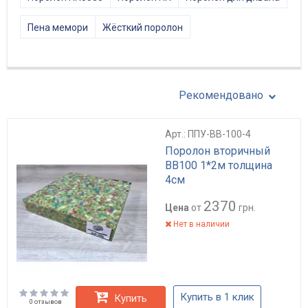
Пена мемори
Жёсткий поролон
Рекомендовано
Арт.: ППУ-BB-100-4
Поролон вторичный
BB100 1*2м толщина
4см
2370
Цена
от
грн.
Нет в наличии
Купить в 1 клик
Купить
0 отзывов