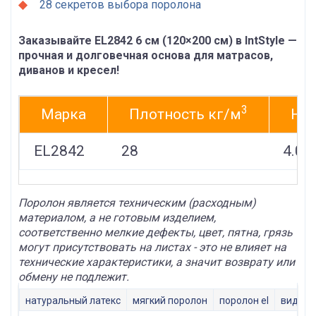
28 секретов выбора поролона
Заказывайте EL2842 6 см (120×200 см) в IntStyle —
прочная и долговечная основа для матрасов,
диванов и кресел!
3
Марка
Плотность кг/м
Нап
EL2842
28
4.0-4
Поролон является техническим (расходным)
материалом, а не готовым изделием,
соответственно мелкие дефекты, цвет, пятна, грязь
могут присутствовать на листах - это не влияет на
технические характеристики, а значит возврату или
обмену не подлежит.
натуральный латекс
мягкий поролон
поролон el
виды п