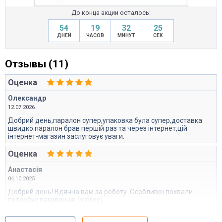
До конца акции осталось:
54
19
32
24
ДНЕЙ
ЧАСОВ
МИНУТ
СЕК
Отзывы (11)
Оценка
Олександр
12.07.2026
Добрий день,паралон супер,упаковка була супер,доставка
швидко.паралон брав першій раз та через інтернет,цій
інтернет-магазин заслуговує уваги.
Оценка
Анастасія
04.10.2025
Добрий день! Вдячна вам за роботу. Особливої похвали
потребує пакування. (smiley)