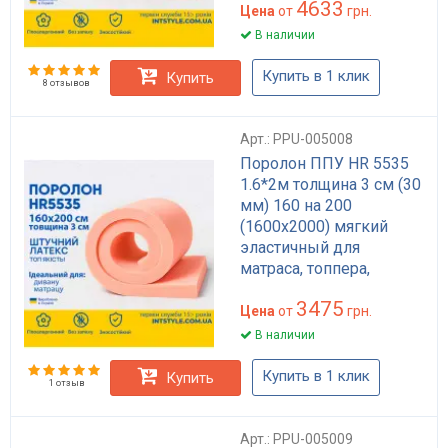
4633
Цена
от
грн.
В наличии
Купить в 1 клик
Купить
8 отзывов
Арт.: PPU-005008
Поролон ППУ HR 5535
1.6*2м толщина 3 см (30
мм) 160 на 200
(1600х2000) мягкий
эластичный для
матраса, топпера,
дивана
3475
Цена
от
грн.
В наличии
Купить в 1 клик
Купить
1 отзыв
Арт.: PPU-005009