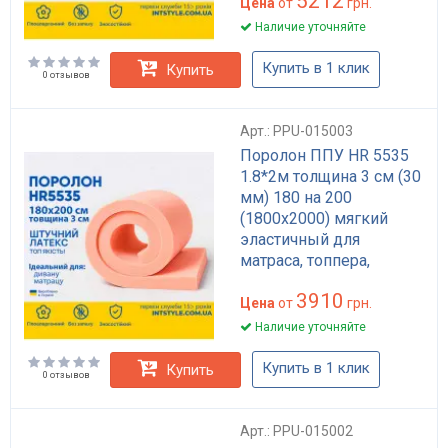
5212
Цена
от
грн.
Наличие уточняйте
Купить в 1 клик
Купить
0 отзывов
Арт.: PPU-015003
Поролон ППУ HR 5535
1.8*2м толщина 3 см (30
мм) 180 на 200
(1800х2000) мягкий
эластичный для
матраса, топпера,
дивана
3910
Цена
от
грн.
Наличие уточняйте
Купить в 1 клик
Купить
0 отзывов
Арт.: PPU-015002