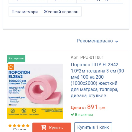
Пена мемори
Жёсткий поролон
Рекомендовано
Арт.: PPU-011001
Хит продаж
Поролон ППУ EL2842
Рекомендуем
1.0*2м толщина 3 см (30
мм) 100 на 200
(1000х2000) жесткий
для матраса, топпера,
дивана, стульев
891
Цена
от
грн.
В наличии
Купить в 1 клик
Купить
22 отзыва