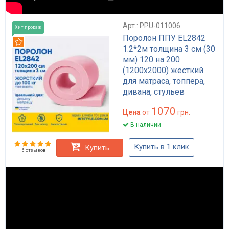
Арт.: PPU-011006
Хит продаж
Поролон ППУ EL2842
Рекомендуем
1.2*2м толщина 3 см (30
мм) 120 на 200
(1200х2000) жесткий
для матраса, топпера,
дивана, стульев
1070
Цена
от
грн.
В наличии
Купить в 1 клик
Купить
6 отзывов