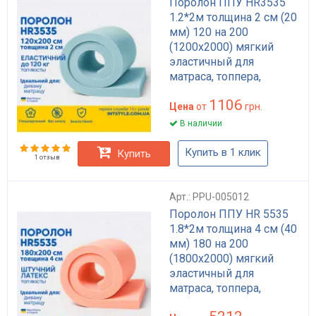
Поролон ППУ HR3535
1.2*2м толщина 2 см (20
мм) 120 на 200
(1200х2000) мягкий
эластичный для
матраса, топпера,
дивана
1106
Цена
от
грн.
В наличии
Купить в 1 клик
Купить
1 отзыв
Арт.: PPU-005012
Поролон ППУ HR 5535
1.8*2м толщина 4 см (40
мм) 180 на 200
(1800х2000) мягкий
эластичный для
матраса, топпера,
дивана