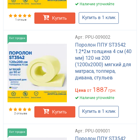
Наличие уточняйте
Купить в 1 клик
Купить
1 отзыв
Арт.: PPU-009002
Хит продаж
Поролон ППУ ST3542
1.2*2м толщина 4 см (40
мм) 120 на 200
(1200х2000) мягкий для
матраса, топпера,
дивана, стульев
1887
Цена
от
грн.
Наличие уточняйте
Купить в 1 клик
Купить
2 отзыва
Арт.: PPU-009001
Хит продаж
Поролон ППУ ST3542