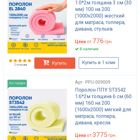
1.0*2м толщина 3 см (30
мм) 100 на 200
(1000х2000) жесткий
для матраса, топпера,
дивана, стульев
776
Цена
от
грн.
В наличии
Купить в 1 клик
Купить
2 отзыва
Арт.: PPU-009009
Хит продаж
Поролон ППУ ST3542
1.6*2м толщина 6 см (60
мм) 160 на 200
(1600х2000) мягкий для
матраса, топпера,
дивана, кресла
3775
Цена
от
грн.