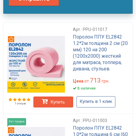
Арт.: PPU-011017
Поролон ППУ EL2842
Рекомендуем
1.2*2м толщина 2 см (20
мм) 120 на 200
(1200х2000) жесткий
для матраса, топпера,
дивана, стульев
713
Цена
от
грн.
В наличии
Купить в 1 клик
Купить
1 отзыв
Арт.: PPU-011003
Хит продаж
Поролон ППУ EL2842
Рекомендуем
1.0*2м толщина 6 см (60