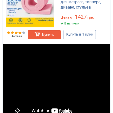
для матраса, топпера,
дивана, стульев
1427
Цена
от
грн.
В наличии
Купить в 1 клик
Купить
4 отзыва