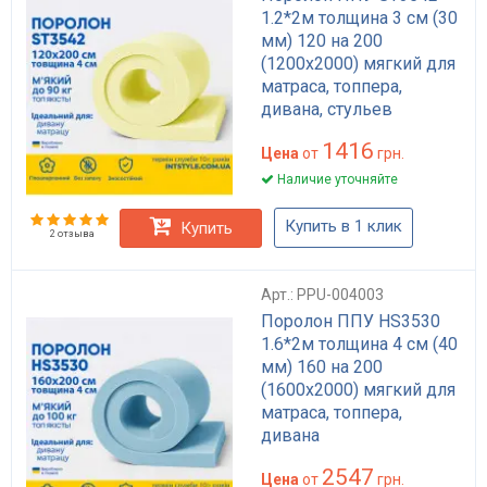
1.2*2м толщина 3 см (30
мм) 120 на 200
(1200х2000) мягкий для
матраса, топпера,
дивана, стульев
1416
Цена
от
грн.
Наличие уточняйте
Купить в 1 клик
Купить
2 отзыва
Арт.: PPU-004003
Поролон ППУ HS3530
1.6*2м толщина 4 см (40
мм) 160 на 200
(1600х2000) мягкий для
матраса, топпера,
дивана
2547
Цена
от
грн.