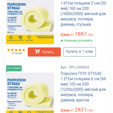
1.6*2м толщина 3 см (30
мм) 160 на 200
(1600х2000) мягкий для
матраса, топпера,
дивана, стульев
1887
Цена
от
грн.
Наличие уточняйте
Купить в 1 клик
Купить
3 отзыва
Арт.: PPU-009003
Хит продаж
Поролон ППУ ST3542
1.2*2м толщина 6 см (60
мм) 120 на 200
(1200х2000) мягкий для
матраса, топпера,
дивана, кресла
2831
Цена
от
грн.