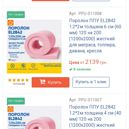
Арт.: PPU-011008
Хит продаж
Поролон ППУ EL2842
Рекомендуем
1.2*2м толщина 6 см (60
мм) 120 на 200
(1200х2000) жесткий
для матраса, топпера,
дивана, кресла
2139
Цена
от
грн.
В наличии
Купить в 1 клик
Купить
4 отзыва
Арт.: PPU-011007
Хит продаж
Поролон ППУ EL2842
Рекомендуем
1.2*2м толщина 4 см (40
мм) 120 на 200
(1200х2000) жесткий