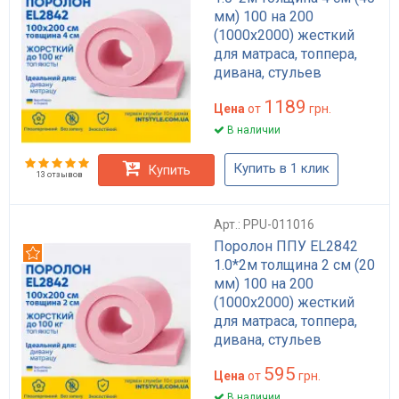
мм) 100 на 200
(1000х2000) жесткий
для матраса, топпера,
дивана, стульев
1189
Цена
от
грн.
В наличии
Купить в 1 клик
Купить
13 отзывов
Арт.: PPU-011016
Поролон ППУ EL2842
Рекомендуем
1.0*2м толщина 2 см (20
мм) 100 на 200
(1000х2000) жесткий
для матраса, топпера,
дивана, стульев
595
Цена
от
грн.
В наличии