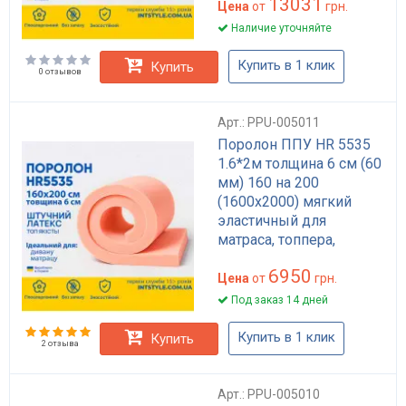
13031
Цена
от
грн.
Наличие уточняйте
Купить в 1 клик
Купить
0 отзывов
Арт.: PPU-005011
Поролон ППУ HR 5535
1.6*2м толщина 6 см (60
мм) 160 на 200
(1600х2000) мягкий
эластичный для
матраса, топпера,
дивана
6950
Цена
от
грн.
Под заказ 14 дней
Купить в 1 клик
Купить
2 отзыва
Арт.: PPU-005010