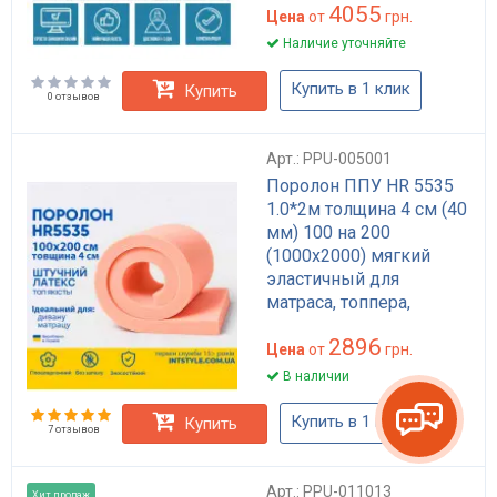
4055
Цена
от
грн.
Наличие уточняйте
Купить в 1 клик
Купить
0 отзывов
Арт.: PPU-005001
Поролон ППУ HR 5535
1.0*2м толщина 4 см (40
мм) 100 на 200
(1000х2000) мягкий
эластичный для
матраса, топпера,
дивана
2896
Цена
от
грн.
В наличии
Купить в 1 клик
Купить
7 отзывов
Арт.: PPU-011013
Хит продаж