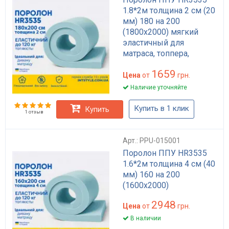
1.8*2м толщина 2 см (20
мм) 180 на 200
(1800х2000) мягкий
эластичный для
матраса, топпера,
дивана
1659
Цена
от
грн.
Наличие уточняйте
Купить в 1 клик
Купить
1 отзыв
Арт.: PPU-015001
Поролон ППУ HR3535
1.6*2м толщина 4 см (40
мм) 160 на 200
(1600х2000)
2948
Цена
от
грн.
В наличии