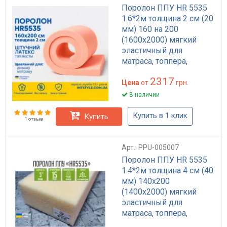
Поролон ППУ HR 5535
1.6*2м толщина 2 см (20
мм) 160 на 200
(1600х2000) мягкий
эластичный для
матраса, топпера,
дивана
2317
Цена
от
грн.
В наличии
Купить в 1 клик
Купить
1 отзыв
Арт.: PPU-005007
Поролон ППУ HR 5535
1.4*2м толщина 4 см (40
мм) 140х200
(1400х2000) мягкий
эластичный для
матраса, топпера,
дивана