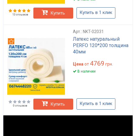
Купить в 1 клик
Купить
13 отзывов
Арт.: NKT-02031
Латекс натуральный
Рекомендуем
PERFO 120*200 толщина
40мм
4769
Цена
от
грн.
В наличии
Купить в 1 клик
Купить
0 отзывов