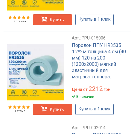
Купить в 1 клик
Купить
2 отзыва
Арт.: PPU-015006
Поролон ППУ HR3535
1.2*2м толщина 4 см (40
мм) 120 на 200
(1200х2000) мягкий
эластичный для
матраса, топпера,
дивана
2212
Цена
от
грн.
В наличии
Купить в 1 клик
Купить
1 отзыв
Арт.: PPU-002014