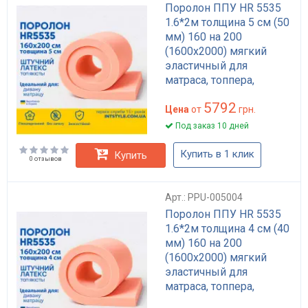
Поролон ППУ HR 5535
1.6*2м толщина 5 см (50
мм) 160 на 200
(1600х2000) мягкий
эластичный для
матраса, топпера,
дивана
5792
Цена
от
грн.
Под заказ 10 дней
Купить в 1 клик
Купить
0 отзывов
Арт.: PPU-005004
Поролон ППУ HR 5535
1.6*2м толщина 4 см (40
мм) 160 на 200
(1600х2000) мягкий
эластичный для
матраса, топпера,
дивана