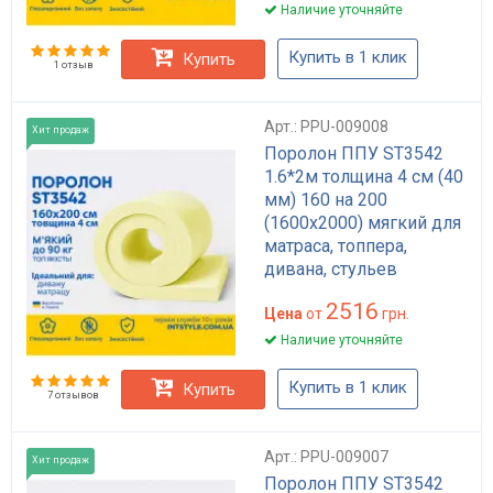
Наличие уточняйте
Купить в 1 клик
Купить
1 отзыв
Арт.: PPU-009008
Хит продаж
Поролон ППУ ST3542
1.6*2м толщина 4 см (40
мм) 160 на 200
(1600х2000) мягкий для
матраса, топпера,
дивана, стульев
2516
Цена
от
грн.
Наличие уточняйте
Купить в 1 клик
Купить
7 отзывов
Арт.: PPU-009007
Хит продаж
Поролон ППУ ST3542