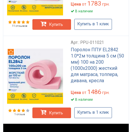
1783
Цена
от
грн.
В наличии
Купить в 1 клик
Купить
11 отзывов
Арт.: PPU-011021
Поролон ППУ EL2842
Рекомендуем
1.0*2м толщина 5 см (50
мм) 100 на 200
(1000х2000) жесткий
для матраса, топпера,
дивана, кресла
1486
Цена
от
грн.
В наличии
Купить в 1 клик
Купить
1 отзыв