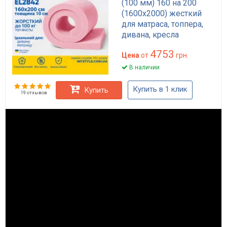
(100 мм) 160 на 200
(1600х2000) жесткий
для матраса, топпера,
дивана, кресла
4753
Цена
от
грн.
В наличии
Купить в 1 клик
Купить
19 отзывов