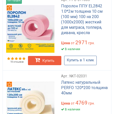
Хит продаж
Поролон ППУ EL2842
Рекомендуем
1.0*2м толщина 10 см
(100 мм) 100 на 200
(1000х2000) жесткий
для матраса, топпера,
дивана, кресла
2971
Цена
от
грн.
В наличии
Купить в 1 клик
Купить
10 отзывов
Арт.: NKT-02031
Латекс натуральный
Рекомендуем
PERFO 120*200 толщина
40мм
4769
Цена
от
грн.
В наличии