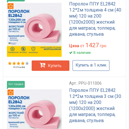
Поролон ППУ EL2842
Рекомендуем
1.2*2м толщина 4 см (40
мм) 120 на 200
(1200х2000) жесткий
для матраса, топпера,
дивана, стульев
1427
Цена
от
грн.
В наличии
Купить в 1 клик
Купить
4 отзыва
Арт.: PPU-011006
Хит продаж
Поролон ППУ EL2842
Рекомендуем
1.2*2м толщина 3 см (30
мм) 120 на 200
(1200х2000) жесткий
для матраса, топпера,
дивана, стульев