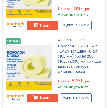
1887
Цена
от
грн.
Наличие уточняйте
Купить в 1 клик
Купить
3 отзыва
Арт.: PPU-009011
Хит продаж
Поролон ППУ ST3542
1.6*2м толщина 10 см
(100 мм) 160 на 200
(1600х2000) мягкий для
матраса, топпера,
дивана, кресла
6291
Цена
от
грн.
Наличие уточняйте
Купить в 1 клик
Купить
1 отзыв