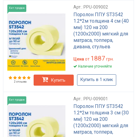
Арт.: PPU-009002
Хит продаж
Поролон ППУ ST3542
1.2*2м толщина 4 см (40
мм) 120 на 200
(1200х2000) мягкий для
матраса, топпера,
дивана, стульев
1887
Цена
от
грн.
Наличие уточняйте
Купить в 1 клик
Купить
2 отзыва
Арт.: PPU-009001
Хит продаж
Поролон ППУ ST3542
1.2*2м толщина 3 см (30
мм) 120 на 200
(1200х2000) мягкий для
матраса, топпера,