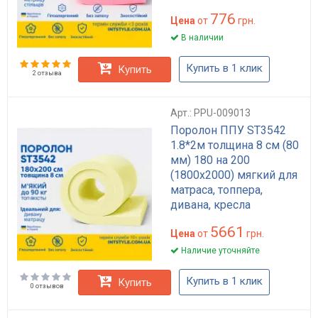
776
Цена
от
грн.
В наличии
Купить в 1 клик
Купить
2 отзыва
Арт.: PPU-009013
Поролон ППУ ST3542
1.8*2м толщина 8 см (80
мм) 180 на 200
(1800х2000) мягкий для
матраса, топпера,
дивана, кресла
5661
Цена
от
грн.
Наличие уточняйте
Купить в 1 клик
Купить
0 отзывов