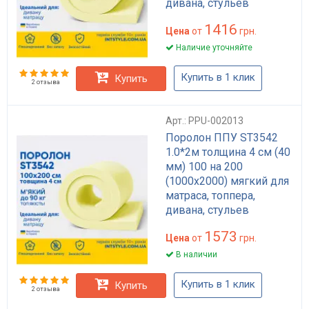
дивана, стульев
1416
Цена
от
грн.
Наличие уточняйте
Купить в 1 клик
Купить
2 отзыва
Арт.: PPU-002013
Поролон ППУ ST3542
1.0*2м толщина 4 см (40
мм) 100 на 200
(1000х2000) мягкий для
матраса, топпера,
дивана, стульев
1573
Цена
от
грн.
В наличии
Купить в 1 клик
Купить
2 отзыва