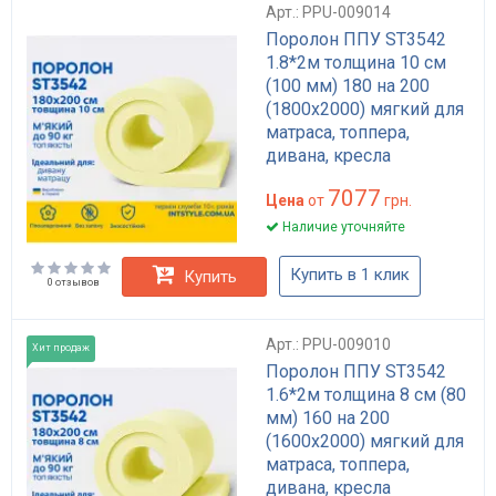
Арт.: PPU-009014
Поролон ППУ ST3542
1.8*2м толщина 10 см
(100 мм) 180 на 200
(1800х2000) мягкий для
матраса, топпера,
дивана, кресла
7077
Цена
от
грн.
Наличие уточняйте
Купить в 1 клик
Купить
0 отзывов
Арт.: PPU-009010
Хит продаж
Поролон ППУ ST3542
1.6*2м толщина 8 см (80
мм) 160 на 200
(1600х2000) мягкий для
матраса, топпера,
дивана, кресла