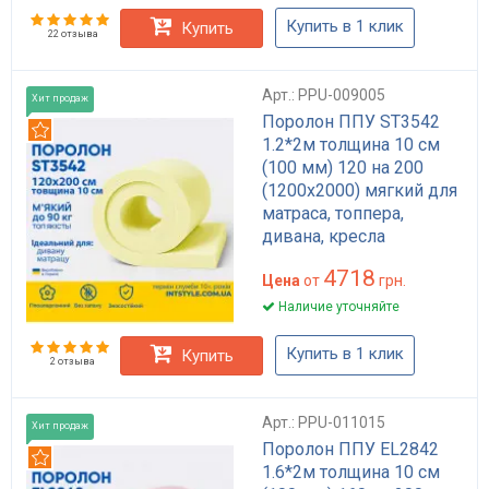
Купить в 1 клик
Купить
22 отзыва
Арт.: PPU-009005
Хит продаж
Поролон ППУ ST3542
Рекомендуем
1.2*2м толщина 10 см
(100 мм) 120 на 200
(1200х2000) мягкий для
матраса, топпера,
дивана, кресла
4718
Цена
от
грн.
Наличие уточняйте
Купить в 1 клик
Купить
2 отзыва
Арт.: PPU-011015
Хит продаж
Поролон ППУ EL2842
Рекомендуем
1.6*2м толщина 10 см