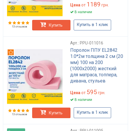
1189
Цена
от
грн.
В наличии
Купить в 1 клик
Купить
13 отзывов
Арт.: PPU-011016
Поролон ППУ EL2842
Рекомендуем
1.0*2м толщина 2 см (20
мм) 100 на 200
(1000х2000) жесткий
для матраса, топпера,
дивана, стульев
595
Цена
от
грн.
В наличии
Купить в 1 клик
Купить
13 отзывов
Арт.: PPU-011005