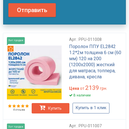
Отправить
Арт.: PPU-011008
Хит продаж
Поролон ППУ EL2842
Рекомендуем
1.2*2м толщина 6 см (60
мм) 120 на 200
(1200х2000) жесткий
для матраса, топпера,
дивана, кресла
2139
Цена
от
грн.
В наличии
Купить в 1 клик
Купить
4 отзыва
Арт.: PPU-011007
Хит продаж