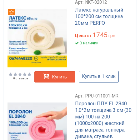
Арт.: NKT-02012
Латекс натуральный
Рекомендуем
100*200 см толщина
20мм PERFO
1745
Цена
от
грн.
В наличии
Купить в 1 клик
Купить
0 отзывов
Арт.: PPU-011001-MR
Поролон ППУ EL 2840
1.0*2м толщина 3 см (30
мм) 100 на 200
(1000х2000) жесткий
для матраса, топпера,
дивана, стульев