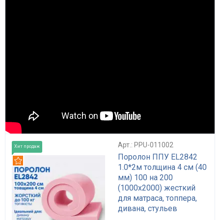
Арт.: PPU-011002
Хит продаж
Поролон ППУ EL2842
Рекомендуем
1.0*2м толщина 4 см (40
мм) 100 на 200
(1000х2000) жесткий
для матраса, топпера,
дивана, стульев