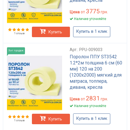
дивана, кресла
3775
Цена
от
грн.
Наличие уточняйте
Купить в 1 клик
Купить
1 отзыв
Арт.: PPU-009003
Хит продаж
Поролон ППУ ST3542
1.2*2м толщина 6 см (60
мм) 120 на 200
(1200х2000) мягкий для
матраса, топпера,
дивана, кресла
2831
Цена
от
грн.
Наличие уточняйте
Купить в 1 клик
Купить
1 отзыв