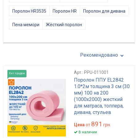
Поролон HR3535
Поролон HR
Поролон для дивана
Пена мемори
Жёсткий поролон
Рекомендовано
Арт.: PPU-011001
Хит продаж
Поролон ППУ EL2842
Рекомендуем
1.0*2м толщина 3 см (30
мм) 100 на 200
(1000х2000) жесткий
для матраса, топпера,
дивана, стульев
891
Цена
от
грн.
В наличии