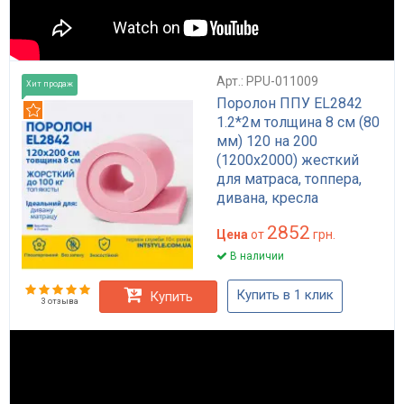
Арт.: PPU-011009
Хит продаж
Поролон ППУ EL2842
Рекомендуем
1.2*2м толщина 8 см (80
мм) 120 на 200
(1200х2000) жесткий
для матраса, топпера,
дивана, кресла
2852
Цена
от
грн.
В наличии
Купить в 1 клик
Купить
3 отзыва