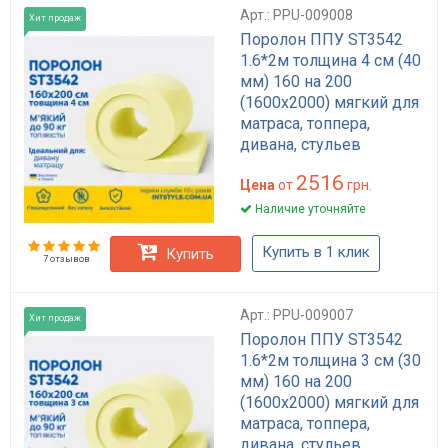
Арт.: PPU-009008
Хит продаж
Поролон ППУ ST3542
1.6*2м толщина 4 см (40
мм) 160 на 200
(1600х2000) мягкий для
матраса, топпера,
дивана, стульев
2516
Цена
от
грн.
Наличие уточняйте
Купить в 1 клик
Купить
7 отзывов
Арт.: PPU-009007
Хит продаж
Поролон ППУ ST3542
1.6*2м толщина 3 см (30
мм) 160 на 200
(1600х2000) мягкий для
матраса, топпера,
дивана, стульев