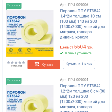
Арт.: PPU-009006
Хит продаж
Поролон ППУ ST3542
1.4*2м толщина 10 см
(100 мм) 140 на 200
(1400х2000) мягкий для
матраса, топпера,
дивана, кресла
5504
Цена
от
грн.
Наличие уточняйте
Купить в 1 клик
Купить
0 отзывов
Арт.: PPU-009004
Хит продаж
Поролон ППУ ST3542
1.2*2м толщина 8 см (80
мм) 120 на 200
(1200х2000) мягкий для
матраса, топпера,