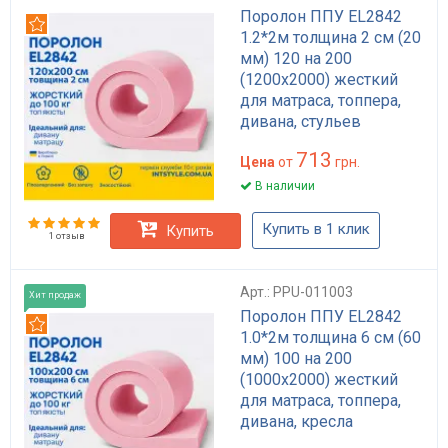
Поролон ППУ EL2842
Рекомендуем
1.2*2м толщина 2 см (20
мм) 120 на 200
(1200х2000) жесткий
для матраса, топпера,
дивана, стульев
713
Цена
от
грн.
В наличии
Купить в 1 клик
Купить
1 отзыв
Арт.: PPU-011003
Хит продаж
Поролон ППУ EL2842
Рекомендуем
1.0*2м толщина 6 см (60
мм) 100 на 200
(1000х2000) жесткий
для матраса, топпера,
дивана, кресла