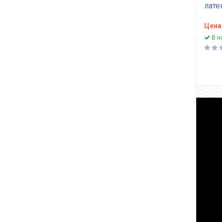
Матрас нагрузка до 180 кг
лате
+25
м3
Спинка нагрузка до 100 кг
Цена
+52
В н
Для смягчающих настилов
+25
Сиденье нагрузка до 60 кг
+43
Сиденье нагрузка до 80 кг
+62
Сиденье нагрузка до 100
кг
+59
Сиденье нагрузка до 120
кг
+25
Наполнитель матрас
подушек
+5
Спортивного
предназначения
+21
Наполнитель бескаркасной
мебели