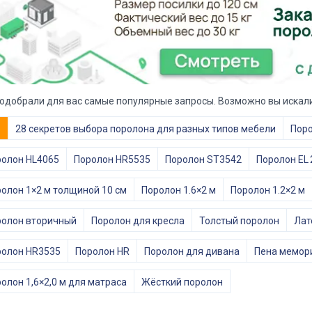
одобрали для вас самые популярные запросы. Возможно вы искали
е
28 секретов выбора поролона для разных типов мебели
Поро
олон HL4065
Поролон HR5535
Поролон ST3542
Поролон EL 
олон 1×2 м толщиной 10 см
Поролон 1.6×2 м
Поролон 1.2×2 м
олон вторичный
Поролон для кресла
Толстый поролон
Лат
ролон HR3535
Поролон HR
Поролон для дивана
Пена мемор
олон 1,6×2,0 м для матраса
Жёсткий поролон