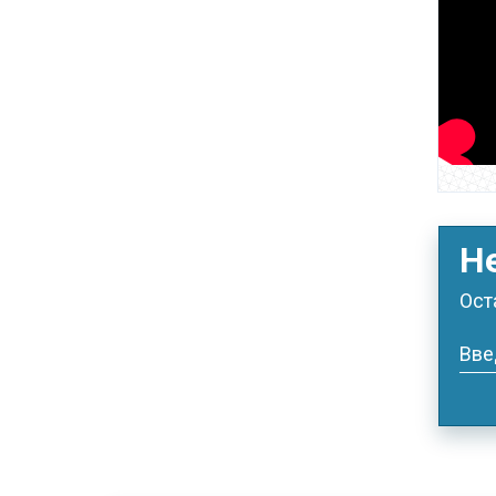
Н
Ост
Вве