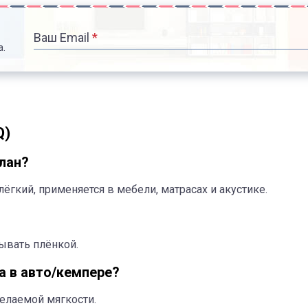
Ваш Email
*
а.
Q)
елан?
ёгкий, применяется в мебели, матрасах и акустике.
рывать плёнкой.
а в авто/кемпере?
елаемой мягкости.