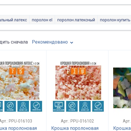
альный латекс
поролон el
поролон латексный
поролон купить
ить сначала
Рекомендовано
Арт.: PPU-016103
Арт.: PPU-016102
Арт
ка поролоновая
Крошка поролоновая
Крошка