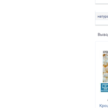
Для стульев
+128
Для поддонов
+64
Для подложки
+18
натур
Для упаковки
+168
Для шумоизоляции
+35
Для спального места
Вывод
+289
Наполнитель подушек
+3
Матрас нагрузка до 90 кг
+43
Спинка нагрузка до 60 кг
+26
Спинка нагрузка до 80 кг
+93
Матрас нагрузка до 100 кг
+25
Матрас нагрузка до 120 кг
+74
Матрас нагрузка до 150 кг
+42
Крош