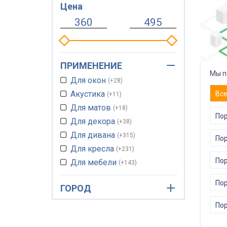
Цена
ПРИМЕНЕНИЕ
Мы п
Для окон
+28
Акустика
Вс
+11
Для матов
+18
Пор
Для декора
+38
Для дивана
+315
Пор
Для кресла
+231
Пор
Для мебели
+143
Для татами
+4
По
ГОРОД
Для кровати
+91
Для матраса
+302
Пор
Для сидений
+92