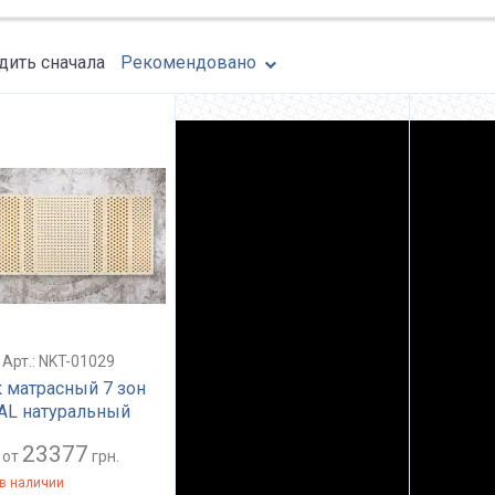
ить сначала
Рекомендовано
Арт.: NKT-01029
 матрасный 7 зон
L натуральный
кс 160*200 см h=18
23377
от
грн.
в наличии