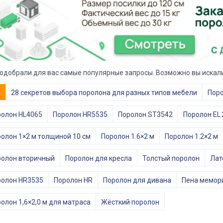
одобрали для вас самые популярные запросы. Возможно вы искали
е
28 секретов выбора поролона для разных типов мебели
Поро
олон HL4065
Поролон HR5535
Поролон ST3542
Поролон EL 
олон 1×2 м толщиной 10 см
Поролон 1.6×2 м
Поролон 1.2×2 м
олон вторичный
Поролон для кресла
Толстый поролон
Лат
ролон HR3535
Поролон HR
Поролон для дивана
Пена мемор
олон 1,6×2,0 м для матраса
Жёсткий поролон