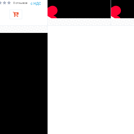
0 отзывов
с НДС