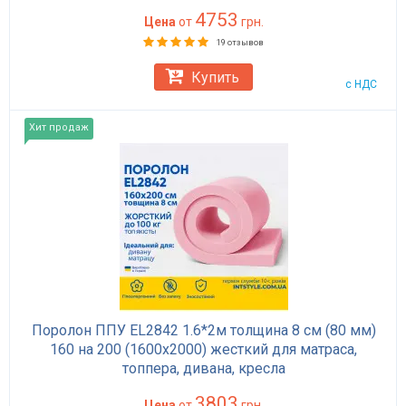
4753
Цена
от
грн.
19 отзывов
Купить
с НДС
Хит продаж
Поролон ППУ EL2842 1.6*2м толщина 8 см (80 мм)
160 на 200 (1600х2000) жесткий для матраса,
топпера, дивана, кресла
3803
Цена
от
грн.