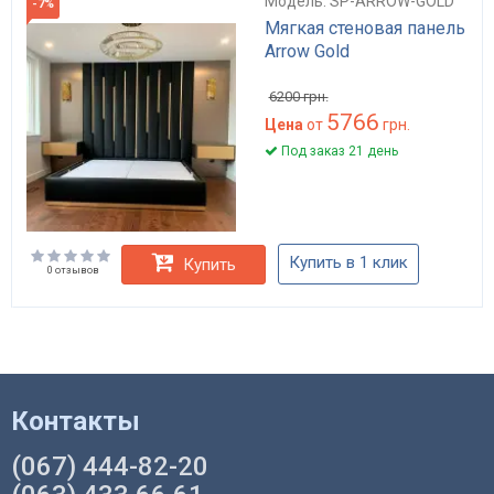
Модель: SP-ARROW-GOLD
-7%
Мягкая стеновая панель
Arrow Gold
6200
грн.
5766
Цена
от
грн.
Под заказ 21 день
Купить в 1 клик
Купить
0 отзывов
Контакты
(067) 444-82-20