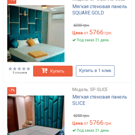
Мягкая стеновая панель
SQUARE GOLD
6200
грн.
5766
Цена
от
грн.
Под заказ 21 день
Купить в 1 клик
Купить
0 отзывов
Модель: SP-SLICE
-7%
Мягкая стеновая панель
SLICE
6200
грн.
5766
Цена
от
грн.
Под заказ 21 день