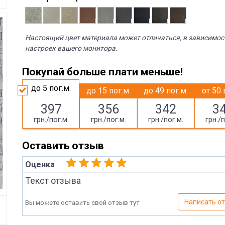
Настоящий цвет материала может отличаться, в зависимос
настроек вашего монитора.
Покупай больше плати меньше!
до 5
пог.м.
до 15
пог.м.
до 49
пог.м.
от 50
397
356
342
3
грн./пог.м.
грн./пог.м.
грн./пог.м.
грн./п
Оставить отзыв
Оценка
Текст отзыва
Написать о
Вы можете оставить свой отзыв тут