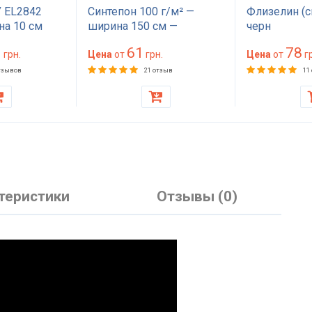
 EL2842
Синтепон 100 г/м² —
Флизелин (с
на 10 см
ширина 150 см —
черн
на 200
материал для обивки и
1
61
78
жесткий для
грн.
утепления
Цена
от
грн.
Цена
от
гр
ера, дивана,
тзывов
21 отзыв
11
теристики
Отзывы (0)