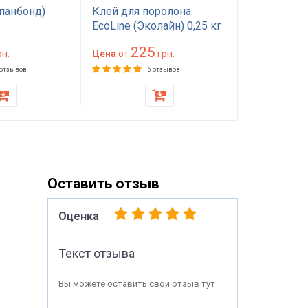
панбонд)
Клей для поролона
Поролон П
EcoLine (Эколайн) 0,25 кг
1.0*2м тол
— мебельный клей
мм) 100 на
225
89
н.
красного цвета
Цена
от
грн.
(1000х2000
Цена
от
матраса, то
 отзывов
6 отзывов
стульев
Оставить отзыв
Оценка
Текст отзыва
Вы можете оставить свой отзыв тут