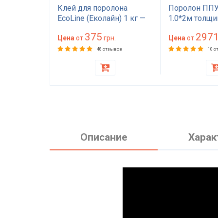
EL2842
Клей для поролона
Поролон ППУ
а 10 см
EcoLine (Еколайн) 1 кг —
1.0*2м толщи
а 200
мебельный клей
(100 мм) 100 
375
297
есткий для
грн.
красного цвета
Цена
от
грн.
(1000х2000) 
Цена
от
ра, дивана,
матраса, топп
зывов
48 отзывов
10 о
кресла
Описание
Харак