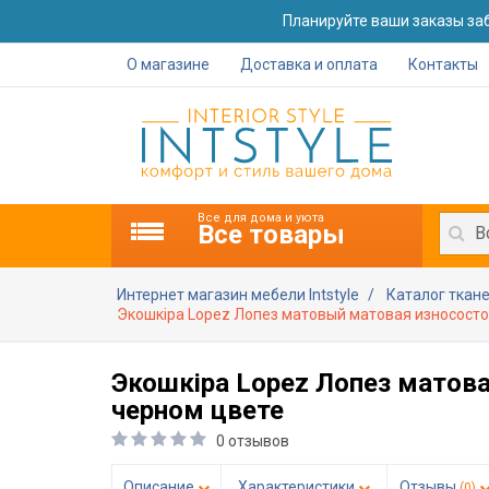
Планируйте ваши заказы заб
О магазине
Доставка и оплата
Контакты
Все для дома и уюта
Все товары
В
Интернет магазин мебели Intstyle
Каталог ткан
Экошкіра Lopez Лопез матовый матовая износосто
Экошкіра Lopez Лопез матова
черном цвете
0 отзывов
Описание
Характеристики
Отзывы
(0)