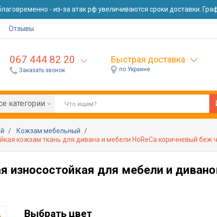
лаговременно - из-за атак рф увеличиваются сроки доставки. Графи
Отзывы
067 444 82 20
Быстрая доставка
по Украине
Заказать звонок
се категории
ей
Кожзам мебельный
йкая кожзам ткань для дивана и мебели HoReCa коричневый беж ч
я износостойкая для мебели и дивано
Выбрать цвет