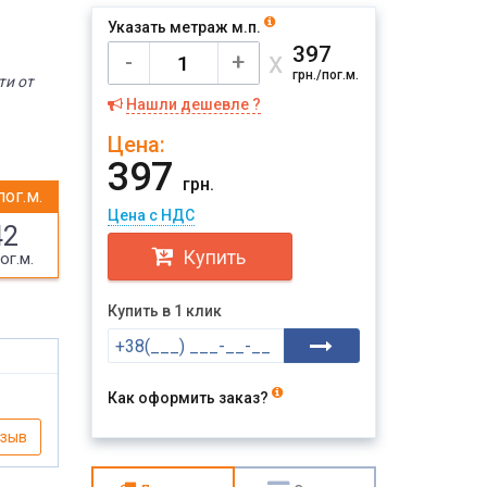
Указать метраж м.п.
397
х
-
+
грн./пог.м.
ти от
Нашли дешевле ?
Цена:
397
грн.
пог.м.
Цена с НДС
42
Купить
ог.м.
Купить в 1 клик
Как оформить заказ?
тзыв