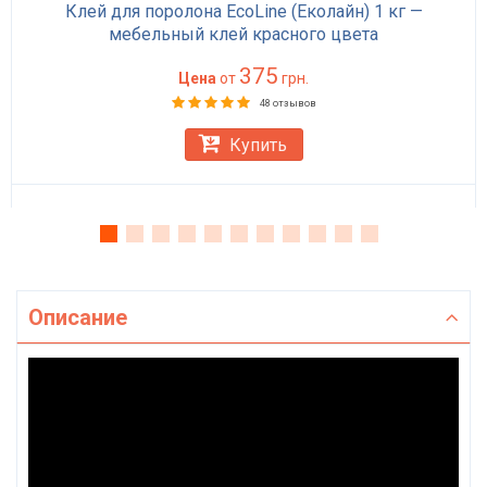
Клей для поролона EcoLine (Еколайн) 1 кг —
мебельный клей красного цвета
375
Цена
от
грн.
48 отзывов
Купить
Описание