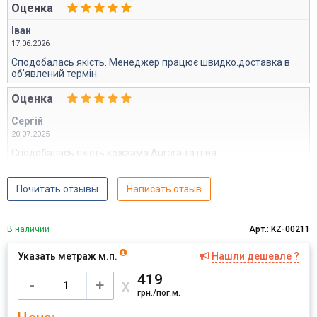
Оценка
Іван
17.06.2026
Сподобалась якість. Менеджер працює швидко.доставка в
об'явлений термін.
Оценка
Сергій
20.07.2025
Сподобалась якість кожзама Aurora та ціна
Почитать отзывы
Написать отзыв
В наличии
Арт.: KZ-00211
Указать метраж м.п.
Нашли дешевле ?
419
х
-
+
грн./пог.м.