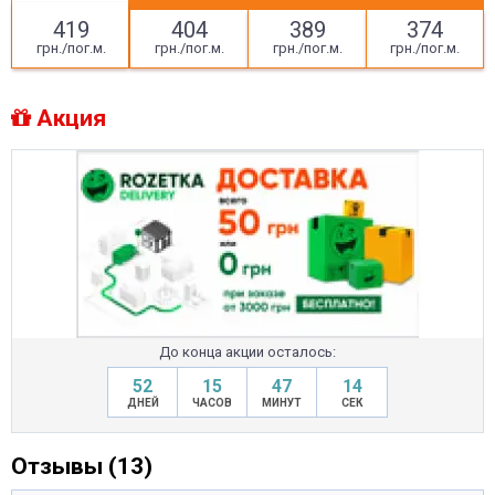
419
404
389
374
грн./пог.м.
грн./пог.м.
грн./пог.м.
грн./пог.м.
Акция
До конца акции осталось:
52
15
47
14
ДНЕЙ
ЧАСОВ
МИНУТ
СЕК
Отзывы (13)