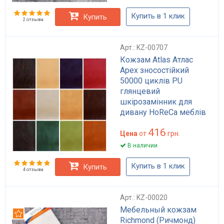
Купить в 1 клик
Купить
2 отзыва
Арт.: KZ-00707
Кожзам Atlas Атлас
Apex зносостійкий
50000 циклів PU
глянцевий
шкірозамінник для
дивану HoReCa меблів
чорний беж коричневий
416
Цена
от
грн.
В наличии
Купить в 1 клик
Купить
4 отзыва
Арт.: KZ-00020
Мебельный кожзам
Рекомендуем
Richmond (Ричмонд)