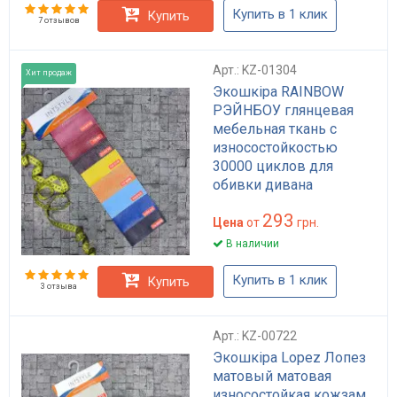
Купить в 1 клик
Купить
7 отзывов
Арт.: KZ-01304
Хит продаж
Экошкіра RAINBOW
РЭЙНБОУ глянцевая
мебельная ткань с
износостойкостью
30000 циклов для
обивки дивана
кухонного уголка
293
HoReCa прочная кожзам
Цена
от
грн.
В наличии
Купить в 1 клик
Купить
3 отзыва
Арт.: KZ-00722
Экошкіра Lopez Лопез
матовый матовая
износостойкая кожзам