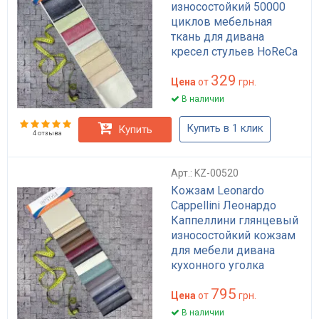
износостойкий 50000
циклов мебельная
ткань для дивана
кресел стульев HoReCa
бежевый коричневый
329
черный 460 г/м²
Цена
от
грн.
В наличии
Купить в 1 клик
Купить
4 отзыва
Арт.: KZ-00520
Кожзам Leonardo
Cappellini Леонардо
Каппеллини глянцевый
износостойкий кожзам
для мебели дивана
кухонного уголка
HoReCa антикиготь
795
премиум плотность 440
Цена
от
грн.
г/м²
В наличии