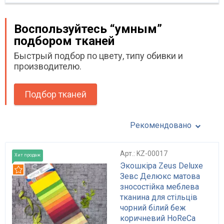
Воспользуйтесь “умным”
подбором тканей
Быстрый подбор по цвету, типу обивки и
производителю.
Подбор тканей
Рекомендовано
Арт.: KZ-00017
Хит продаж
Экошкіра Zeus Deluxe
Рекомендуем
Зевс Делюкс матова
зносостійка меблева
тканина для стільців
чорний білий беж
коричневий HoReCa