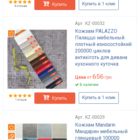
Купить в 1 клик
Купить
4 отзыва
Арт.: KZ-00032
Кожзам PALAZZO
Рекомендуем
Палаццо мебельный
плотный износостойкий
200000 циклов
антикіготь для дивана
кухонного куточка
HoReCa матовый
656
Цена
от
грн.
В наличии
Купить в 1 клик
Купить
1 отзыв
Арт.: KZ-00029
Кожзам Mandarin
Рекомендуем
Мандарин мебельный
Вотерпруф
глянцевый 100000