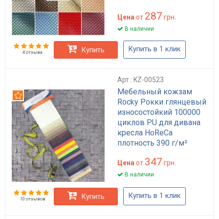
антиплесень для обивки
287
мебели и сумок черный
Цена
от
грн.
бежевый
В наличии
Купить в 1 клик
Купить
4 отзыва
Арт.: KZ-00523
Мебельный кожзам
Рекомендуем
Rocky Рокки глянцевый
износостойкий 100000
циклов PU для дивана
кресла HoReCa
плотность 390 г/м²
347
Цена
от
грн.
В наличии
Купить в 1 клик
Купить
10 отзывов