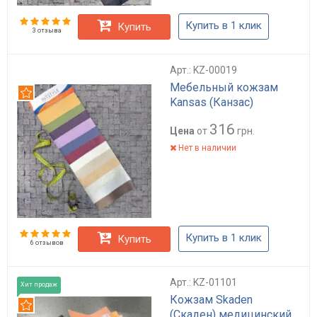
Купить в 1 клик
Купить
3 отзыва
Арт.: KZ-00019
Мебельный кожзам
Рекомендуем
Kansas (Канзас)
316
Цена
от
грн.
Нет в наличии
Купить в 1 клик
Купить
6 отзывов
Арт.: KZ-01101
Хит продаж
Кожзам Skaden
Рекомендуем
(Скаден) медицинский