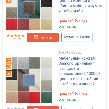
циклов HoReCa для
Огнестойкий
обивки мебели и сумок
устойчивый к
возгоранию
287
Цена
от
грн.
В наличии
Купить в 1 клик
Купить
2 отзыва
Арт.: KZ-00026
Мебельный кожзам
Рекомендуем
Diamond Бриллиант
Вотерпруф
глянцевый
износостойкий 100000
Огнестойкий
циклов влагостойкий
антибактериальный
HoReCa для обивки
287
мебели и сумок черный
Цена
от
грн.
бежевый коричневый
В наличии