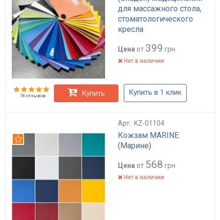
для массажного стола,
стоматологического
кресла
399
Цена
от
грн.
Нет в наличии
Купить в 1 клик
Купить
18 отзывов
Арт.: KZ-01104
Кожзам MARINE
Рекомендуем
(Марине)
568
Цена
от
грн.
Нет в наличии