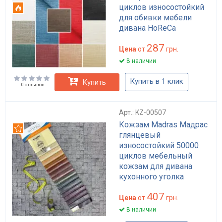
циклов износостойкий
Огнестойкий
для обивки мебели
дивана HoReCa
влагостойкий
287
огнеустойчивый
Цена
от
грн.
В наличии
Купить в 1 клик
Купить
0 отзывов
Арт.: KZ-00507
Кожзам Madras Мадрас
Рекомендуем
глянцевый
износостойкий 50000
циклов мебельный
кожзам для дивана
кухонного уголка
HoReCa коричневый
407
бежевый плотность 460
Цена
от
грн.
г/м²
В наличии