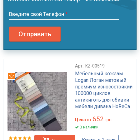
Введите свой Телефон
*
Отправить
Арт.: KZ-00519
Мебельный кожзам
Рекомендуем
Logan Логан матовый
премиум износостойкий
100000 циклов
антикиготь для обивки
мебели дивана HoReCa
универсальный цвет
652
470 г/м²
Цена
от
грн.
В наличии
Купить в 1 клик