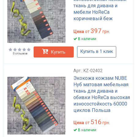
ткань для дивана и
мебели HoReCa
коричневый беж
черный 30000 циклов
397
Martindale
Цена
от
грн.
В наличии
Купить в 1 клик
Купить
0 отзывов
Арт.: KZ-02402
Экокожа кожзам NUBE
Нуб матовая мебельная
ткань для дивана и
обивки HoReCa высокая
износостойкость 60000
циклов Польша
516
Цена
от
грн.
В наличии