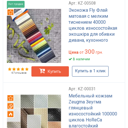
Арт.: KZ-00508
Хит продаж
Экокожа Fly Флай
Рекомендуем
матовая с мелким
тиснением 40000
циклов износостойкая
экошкіра для обивки
дивана, кухонного
уголка и стульев
300
HoReCa разных цветов
Цена
от
грн.
В наличии
Купить в 1 клик
Купить
67 отзывов
Арт.: KZ-00031
Мебельный кожзам
Рекомендуем
Zeugma Зеугма
Вотерпруф
глянцевый
износостойкий 100000
Огнестойкий
циклов HoReCa
влагостойкий