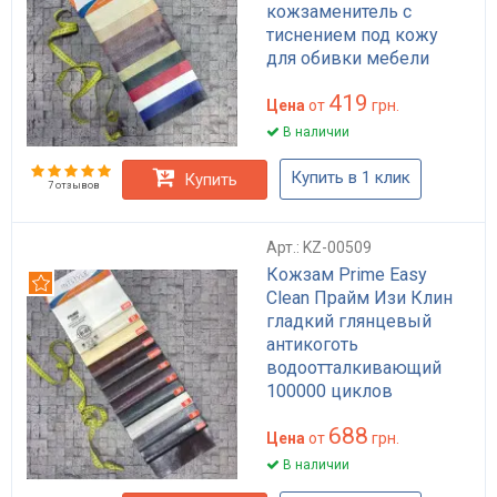
кожзаменитель с
тиснением под кожу
для обивки мебели
диванов стульев
419
HoReCa 50000 циклов
Цена
от
грн.
черный беж
В наличии
коричневый
Купить в 1 клик
Купить
7 отзывов
Арт.: KZ-00509
Кожзам Prime Easy
Рекомендуем
Clean Прайм Изи Клин
гладкий глянцевый
антикоготь
водоотталкивающий
100000 циклов
Martindale для мебели
688
дивана стульев HoReCa
Цена
от
грн.
плотность 520 г/м²
В наличии