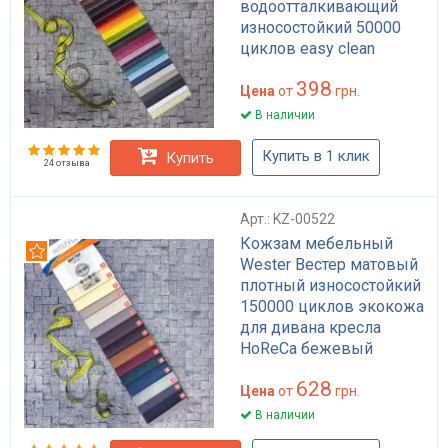
водоотталкивающий
износостойкий 50000
циклов easy clean
HoReCa для дивана,
398
кухонного уголка,
Цена
от
грн.
стульев плотность 460
В наличии
г/м2
Купить в 1 клик
Купить
24 отзыва
Арт.: KZ-00522
Кожзам мебельный
Рекомендуем
Wester Вестер матовый
плотный износостойкий
150000 циклов экокожа
для дивана кресла
HoReCa бежевый
коричневый белый 140
628
см
Цена
от
грн.
В наличии