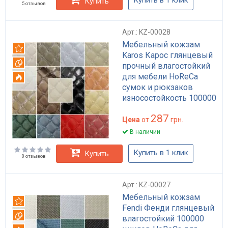
Купить
5 отзывов
Арт.: KZ-00028
Мебельный кожзам
Рекомендуем
Karos Карос глянцевый
Вотерпруф
прочный влагостойкий
для мебели HoReCa
Огнестойкий
сумок и рюкзаков
износостойкость 100000
циклов
287
Цена
от
грн.
В наличии
Купить в 1 клик
Купить
0 отзывов
Арт.: KZ-00027
Мебельный кожзам
Рекомендуем
Fendi Фенди глянцевый
Вотерпруф
влагостойкий 100000