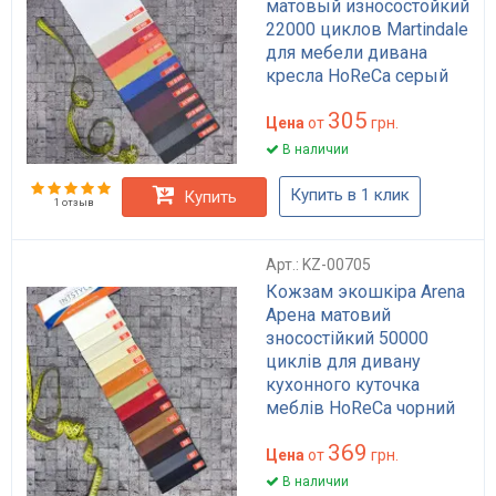
матовый износостойкий
22000 циклов Martindale
для мебели дивана
кресла HoReCa серый
бежевый коричневый
305
140 см
Цена
от
грн.
В наличии
Купить в 1 клик
Купить
1 отзыв
Арт.: KZ-00705
Кожзам экошкіра Arena
Арена матовий
зносостійкий 50000
циклів для дивану
кухонного куточка
меблів HoReCa чорний
беж коричневий білий
369
Цена
от
грн.
В наличии