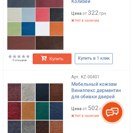
Колизей
322
Цена
от
грн.
Нет в наличии
Купить в 1 клик
Купить
0 отзывов
Арт.: KZ-00401
Мебельный кожзам
Винилпекс дермантин
для обивки дверей
502
Цена
от
грн.
Нет в наличии