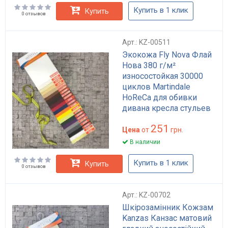
Купить в 1 клик
Купить
0 отзывов
Арт.: KZ-00511
Экокожа Fly Nova Флай
Нова 380 г/м²
износостойкая 30000
циклов Martindale
HoReCa для обивки
дивана кресла стульев
кухонного уголка
251
матовая экошкіра
Цена
от
грн.
В наличии
Купить в 1 клик
Купить
0 отзывов
Арт.: KZ-00702
Шкірозамінник Кожзам
Kanzas Канзас матовий