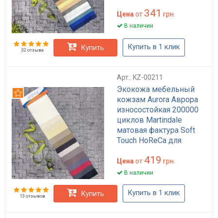
341
Цена
от
грн.
В наличии
Купить в 1 клик
Купить
32 отзыва
Арт.: KZ-00211
Экокожа мебельный
Рекомендуем
кожзам Aurora Аврора
износостойкая 200000
циклов Martindale
матовая фактура Soft
Touch HoReCa для
обивки дивана кресла
419
стульев коричневая
Цена
от
грн.
бежевая черная
В наличии
Купить в 1 клик
Купить
13 отзывов