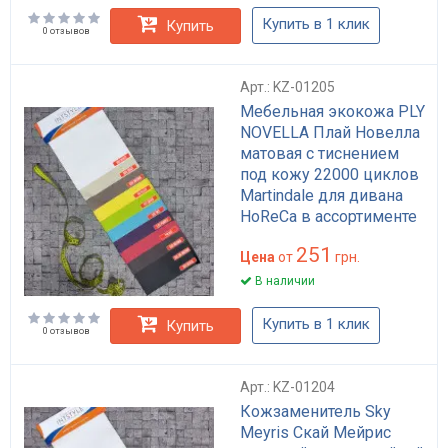
Купить в 1 клик
Купить
0 отзывов
Арт.: KZ-01205
Мебельная экокожа PLY
NOVELLA Плай Новелла
матовая с тиснением
под кожу 22000 циклов
Martindale для дивана
HoReCa в ассортименте
251
Цена
от
грн.
В наличии
Купить в 1 клик
Купить
0 отзывов
Арт.: KZ-01204
Кожзаменитель Sky
Meyris Скай Мейрис