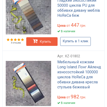
гладкий зносостійкий
50000 циклів PU для
оббивки дивану меблів
HoReCa беж
коричневий чорний
447
Цена
от
грн.
В наличии
Купить в 1 клик
Купить
3 отзыва
Арт.: KZ-01802
Мебельный кожзам
Long Island Лонг Айленд
износостойкий 100000
циклов HoReCa для
обивки дивана кресла
стульев бежевый
коричневый премиум
982
Цена
от
грн.
В наличии