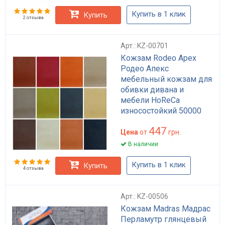
Купить в 1 клик
Купить
2 отзыва
Арт.: KZ-00701
Кожзам Rodeo Apex
Родео Апекс
мебельный кожзам для
обивки дивана и
мебели HoReCa
износостойкий 50000
циклов матовый
447
черный беж
Цена
от
грн.
коричневый 140 см
В наличии
Купить в 1 клик
Купить
4 отзыва
Арт.: KZ-00506
Кожзам Madras Мадрас
Перламутр глянцевый