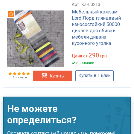
Арт.: KZ-00213
Мебельный кожзам
Рекомендуем
Lord Лорд глянцевый
износостойкий 50000
циклов для обивки
мебели дивана
кухонного уголка
HoReCa широкий выбор
290
цветов
Цена
от
грн.
В наличии
Купить в 1 клик
Купить
7 отзывов
Не можете
определиться?
Оставьте контактный номер - мы поможем!