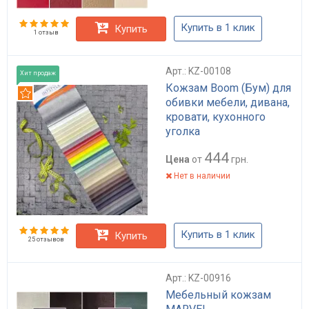
Купить в 1 клик
Купить
1 отзыв
Арт.: KZ-00108
Хит продаж
Кожзам Boom (Бум) для
Рекомендуем
обивки мебели, дивана,
кровати, кухонного
уголка
444
Цена
от
грн.
Нет в наличии
Купить в 1 клик
Купить
25 отзывов
Арт.: KZ-00916
Мебельный кожзам