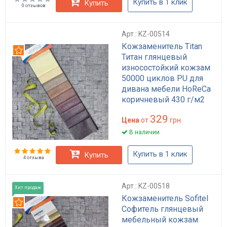
Купить в 1 клик
Купить
0 отзывов
Арт.: KZ-00514
Кожзаменитель Titan
Рекомендуем
Титан глянцевый
износостойкий кожзам
50000 циклов PU для
дивана мебели HoReCa
коричневый 430 г/м2
329
Цена
от
грн.
В наличии
Купить в 1 клик
Купить
4 отзыва
Арт.: KZ-00518
Хит продаж
Кожзаменитель Sofitel
Рекомендуем
Софитель глянцевый
мебельный кожзам