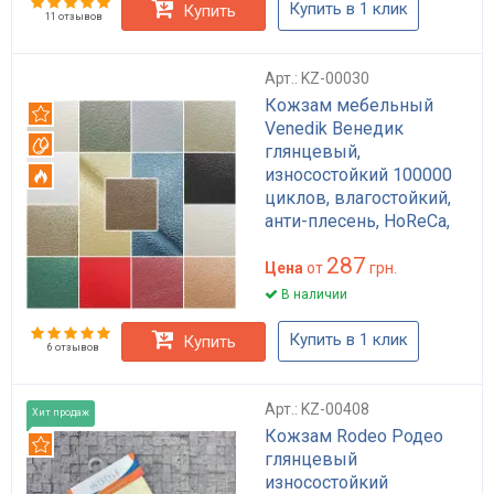
Купить в 1 клик
Купить
11 отзывов
Арт.: KZ-00030
Кожзам мебельный
Рекомендуем
Venedik Венедик
Вотерпруф
глянцевый,
износостойкий 100000
Огнестойкий
циклов, влагостойкий,
анти-плесень, HoReCa,
для обивки мебели, для
287
сумок и рюкзаков
Цена
от
грн.
В наличии
Купить в 1 клик
Купить
6 отзывов
Арт.: KZ-00408
Хит продаж
Кожзам Rodeo Родео
Рекомендуем
глянцевый
износостойкий