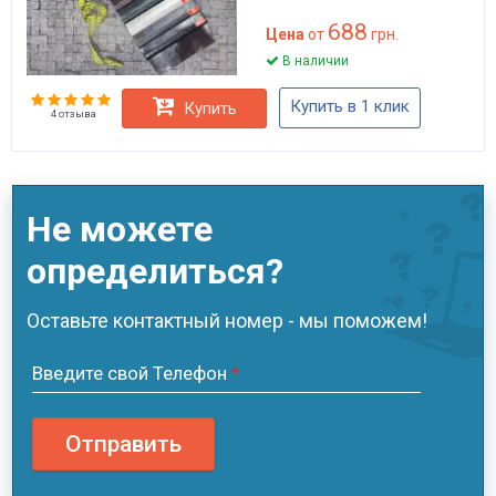
Martindale для мебели
688
дивана стульев HoReCa
Цена
от
грн.
плотность 520 г/м²
В наличии
Купить в 1 клик
Купить
4 отзыва
Не можете
определиться?
Оставьте контактный номер - мы поможем!
Введите свой Телефон
*
Отправить