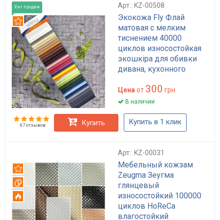
Арт.: KZ-00508
Хит продаж
Экокожа Fly Флай
Рекомендуем
матовая с мелким
тиснением 40000
циклов износостойкая
экошкіра для обивки
дивана, кухонного
уголка и стульев
300
HoReCa разных цветов
Цена
от
грн.
В наличии
Купить в 1 клик
Купить
67 отзывов
Арт.: KZ-00031
Мебельный кожзам
Рекомендуем
Zeugma Зеугма
Вотерпруф
глянцевый
износостойкий 100000
Огнестойкий
циклов HoReCa
влагостойкий