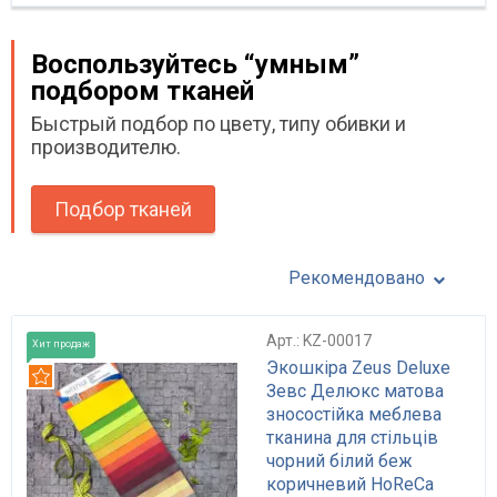
Воспользуйтесь “умным”
подбором тканей
Быстрый подбор по цвету, типу обивки и
производителю.
Подбор тканей
Рекомендовано
Арт.: KZ-00017
Хит продаж
Экошкіра Zeus Deluxe
Рекомендуем
Зевс Делюкс матова
зносостійка меблева
тканина для стільців
чорний білий беж
коричневий HoReCa