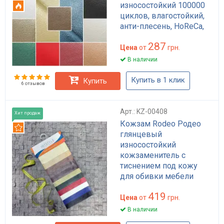
износостойкий 100000
Огнестойкий
циклов, влагостойкий,
анти-плесень, HoReCa,
для обивки мебели, для
287
сумок и рюкзаков
Цена
от
грн.
В наличии
Купить в 1 клик
Купить
6 отзывов
Арт.: KZ-00408
Хит продаж
Кожзам Rodeo Родео
Рекомендуем
глянцевый
износостойкий
кожзаменитель с
тиснением под кожу
для обивки мебели
диванов стульев
419
HoReCa 50000 циклов
Цена
от
грн.
черный беж
В наличии
коричневый