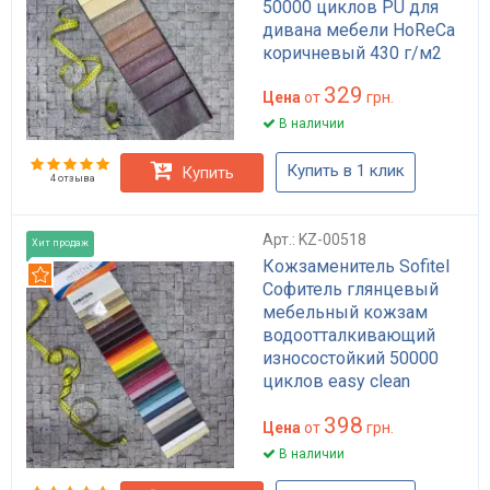
50000 циклов PU для
дивана мебели HoReCa
коричневый 430 г/м2
329
Цена
от
грн.
В наличии
Купить в 1 клик
Купить
4 отзыва
Арт.: KZ-00518
Хит продаж
Кожзаменитель Sofitel
Рекомендуем
Софитель глянцевый
мебельный кожзам
водоотталкивающий
износостойкий 50000
циклов easy clean
HoReCa для дивана,
398
кухонного уголка,
Цена
от
грн.
стульев плотность 460
В наличии
г/м2