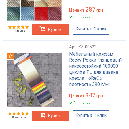
антиплесень для обивки
287
мебели и сумок черный
Цена
от
грн.
бежевый
В наличии
Купить в 1 клик
Купить
4 отзыва
Арт.: KZ-00523
Мебельный кожзам
Рекомендуем
Rocky Рокки глянцевый
износостойкий 100000
циклов PU для дивана
кресла HoReCa
плотность 390 г/м²
347
Цена
от
грн.
В наличии
Купить в 1 клик
Купить
10 отзывов