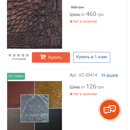
506
грн.
460
Цена
от
грн.
Нет в наличии
Купить в 1 клик
Купить
0 отзывов
Н-ашка
Арт.: KZ-00414
Хит продаж
126
Цена
от
грн.
Нет в наличии