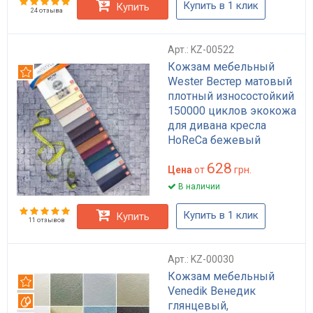
Купить в 1 клик
Купить
24 отзыва
Арт.: KZ-00522
Кожзам мебельный
Рекомендуем
Wester Вестер матовый
плотный износостойкий
150000 циклов экокожа
для дивана кресла
HoReCa бежевый
коричневый белый 140
628
см
Цена
от
грн.
В наличии
Купить в 1 клик
Купить
11 отзывов
Арт.: KZ-00030
Кожзам мебельный
Рекомендуем
Venedik Венедик
Вотерпруф
глянцевый,