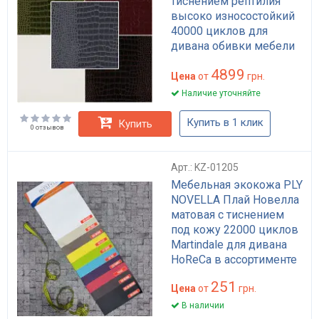
тиснением рептилия
высоко износостойкий
40000 циклов для
дивана обивки мебели
Италия
4899
Цена
от
грн.
Наличие уточняйте
Купить в 1 клик
Купить
0 отзывов
Арт.: KZ-01205
Мебельная экокожа PLY
NOVELLA Плай Новелла
матовая с тиснением
под кожу 22000 циклов
Martindale для дивана
HoReCa в ассортименте
251
Цена
от
грн.
В наличии