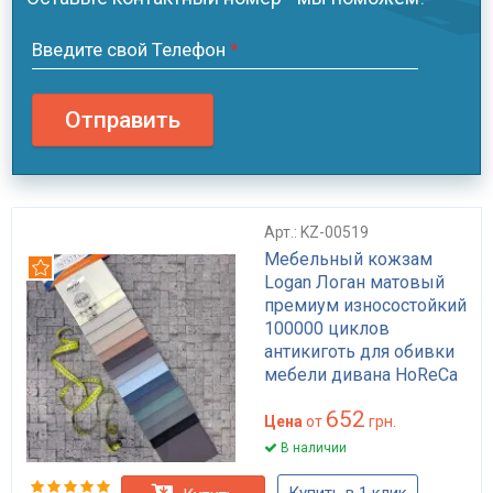
Введите свой Телефон
*
Отправить
Арт.: KZ-00519
Мебельный кожзам
Рекомендуем
Logan Логан матовый
премиум износостойкий
100000 циклов
антикиготь для обивки
мебели дивана HoReCa
универсальный цвет
652
470 г/м²
Цена
от
грн.
В наличии
Купить в 1 клик