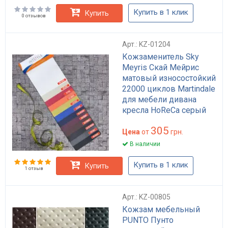
Купить в 1 клик
Купить
0 отзывов
Арт.: KZ-01204
Кожзаменитель Sky
Meyris Скай Мейрис
матовый износостойкий
22000 циклов Martindale
для мебели дивана
кресла HoReCa серый
бежевый коричневый
305
140 см
Цена
от
грн.
В наличии
Купить в 1 клик
Купить
1 отзыв
Арт.: KZ-00805
Кожзам мебельный
PUNTO Пунто