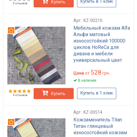
Купить в 1 клик
Купить
0 отзывов
Арт.: KZ-00210
Мебельный кожзам Alfa
Рекомендуем
Альфа матовый
износостойкий 100000
циклов HoReCa для
дивана и мебели
универсальный цвет
плотность 450 г/м²
528
Цена
от
грн.
В наличии
Купить в 1 клик
Купить
6 отзывов
Арт.: KZ-00514
Кожзаменитель Titan
Рекомендуем
Титан глянцевый
износостойкий кожзам