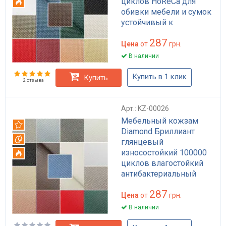
циклов HoReCa для
Огнестойкий
обивки мебели и сумок
устойчивый к
возгоранию
287
Цена
от
грн.
В наличии
Купить в 1 клик
Купить
2 отзыва
Арт.: KZ-00026
Мебельный кожзам
Рекомендуем
Diamond Бриллиант
Вотерпруф
глянцевый
износостойкий 100000
Огнестойкий
циклов влагостойкий
антибактериальный
HoReCa для обивки
287
мебели и сумок черный
Цена
от
грн.
бежевый коричневый
В наличии