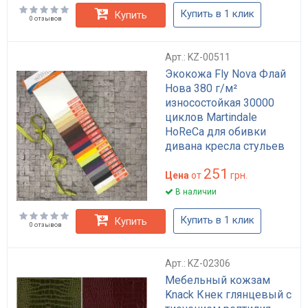
Купить в 1 клик
Купить
0 отзывов
Арт.: KZ-00511
Экокожа Fly Nova Флай
Нова 380 г/м²
износостойкая 30000
циклов Martindale
HoReCa для обивки
дивана кресла стульев
кухонного уголка
251
матовая экошкіра
Цена
от
грн.
В наличии
Купить в 1 клик
Купить
0 отзывов
Арт.: KZ-02306
Мебельный кожзам
Knack Кнек глянцевый с