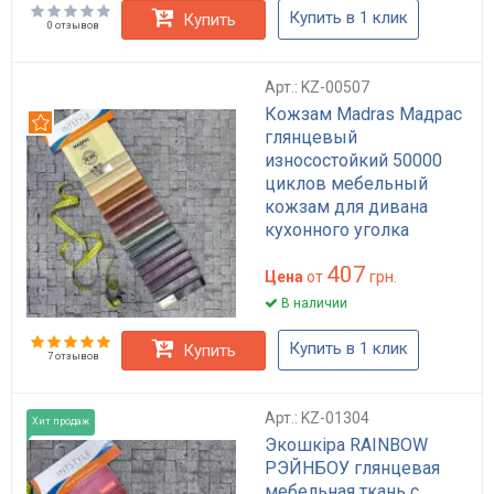
Купить в 1 клик
Купить
0 отзывов
Арт.: KZ-00507
Кожзам Madras Мадрас
Рекомендуем
глянцевый
износостойкий 50000
циклов мебельный
кожзам для дивана
кухонного уголка
HoReCa коричневый
407
бежевый плотность 460
Цена
от
грн.
г/м²
В наличии
Купить в 1 клик
Купить
7 отзывов
Арт.: KZ-01304
Хит продаж
Экошкіра RAINBOW
РЭЙНБОУ глянцевая
мебельная ткань с