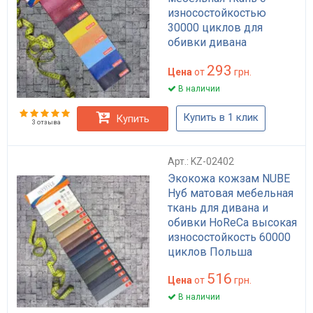
износостойкостью
30000 циклов для
обивки дивана
кухонного уголка
293
HoReCa прочная кожзам
Цена
от
грн.
В наличии
Купить в 1 клик
Купить
3 отзыва
Арт.: KZ-02402
Экокожа кожзам NUBE
Нуб матовая мебельная
ткань для дивана и
обивки HoReCa высокая
износостойкость 60000
циклов Польша
516
Цена
от
грн.
В наличии