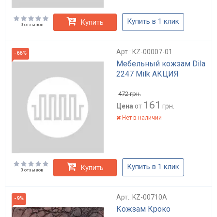
Купить в 1 клик
Купить
0 отзывов
Арт.: KZ-00007-01
-66%
Мебельный кожзам Dila
2247 Milk АКЦИЯ
472
грн.
161
Цена
от
грн.
Нет в наличии
Купить в 1 клик
Купить
0 отзывов
Арт.: KZ-00710A
-9%
Кожзам Кроко