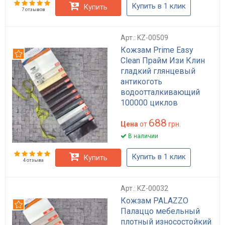
Купить в 1 клик
Купить
7 отзывов
Арт.: KZ-00509
Кожзам Prime Easy
Рекомендуем
Clean Прайм Изи Клин
гладкий глянцевый
антикоготь
водоотталкивающий
100000 циклов
Martindale для мебели
688
дивана стульев HoReCa
Цена
от
грн.
плотность 520 г/м²
В наличии
Купить в 1 клик
Купить
4 отзыва
Арт.: KZ-00032
Кожзам PALAZZO
Рекомендуем
Палаццо мебельный
плотный износостойкий