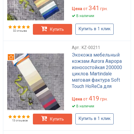
341
Цена
от
грн.
В наличии
Купить в 1 клик
Купить
32 отзыва
Арт.: KZ-00211
Экокожа мебельный
Рекомендуем
кожзам Aurora Аврора
износостойкая 200000
циклов Martindale
матовая фактура Soft
Touch HoReCa для
обивки дивана кресла
419
стульев коричневая
Цена
от
грн.
бежевая черная
В наличии
Купить в 1 клик
Купить
13 отзывов