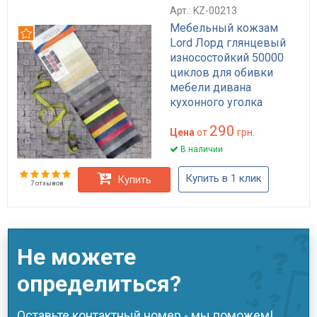
Арт.: KZ-00213
Мебельный кожзам
Рекомендуем
Lord Лорд глянцевый
износостойкий 50000
циклов для обивки
мебели дивана
кухонного уголка
HoReCa широкий выбор
290
цветов
Цена
от
грн.
В наличии
Купить в 1 клик
Купить
7 отзывов
Не можете
определиться?
Оставьте контактный номер - мы поможем!