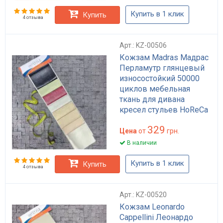
Купить в 1 клик
Купить
4 отзыва
Арт.: KZ-00506
Кожзам Madras Мадрас
Перламутр глянцевый
износостойкий 50000
циклов мебельная
ткань для дивана
кресел стульев HoReCa
бежевый коричневый
329
черный 460 г/м²
Цена
от
грн.
В наличии
Купить в 1 клик
Купить
4 отзыва
Арт.: KZ-00520
Кожзам Leonardo
Cappellini Леонардо