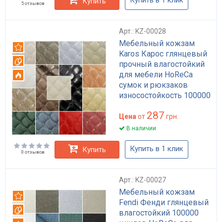
Купить
5 отзывов
Арт.: KZ-00028
Мебельный кожзам
Рекомендуем
Karos Карос глянцевый
Вотерпруф
прочный влагостойкий
для мебели HoReCa
Огнестойкий
сумок и рюкзаков
износостойкость 100000
циклов
287
Цена
от
грн.
В наличии
Купить в 1 клик
Купить
0 отзывов
Арт.: KZ-00027
Мебельный кожзам
Рекомендуем
Fendi Фенди глянцевый
Вотерпруф
влагостойкий 100000