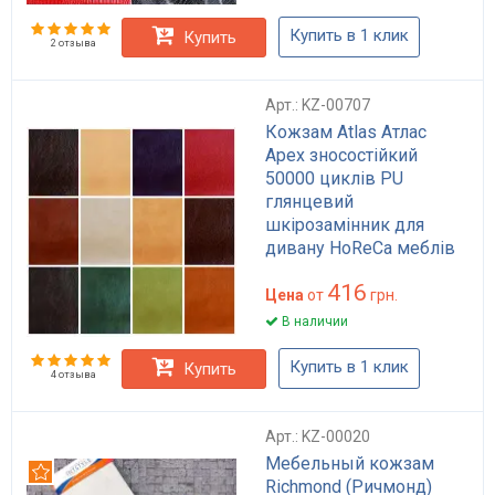
Купить в 1 клик
Купить
2 отзыва
Арт.: KZ-00707
Кожзам Atlas Атлас
Apex зносостійкий
50000 циклів PU
глянцевий
шкірозамінник для
дивану HoReCa меблів
чорний беж коричневий
416
Цена
от
грн.
В наличии
Купить в 1 клик
Купить
4 отзыва
Арт.: KZ-00020
Мебельный кожзам
Рекомендуем
Richmond (Ричмонд)