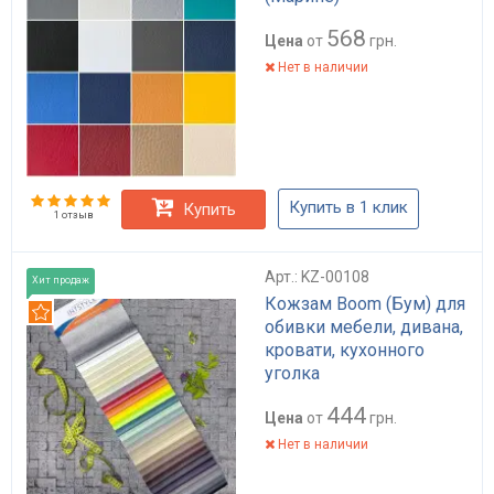
568
Цена
от
грн.
Нет в наличии
Купить в 1 клик
Купить
1 отзыв
Арт.: KZ-00108
Хит продаж
Кожзам Boom (Бум) для
Рекомендуем
обивки мебели, дивана,
кровати, кухонного
уголка
444
Цена
от
грн.
Нет в наличии