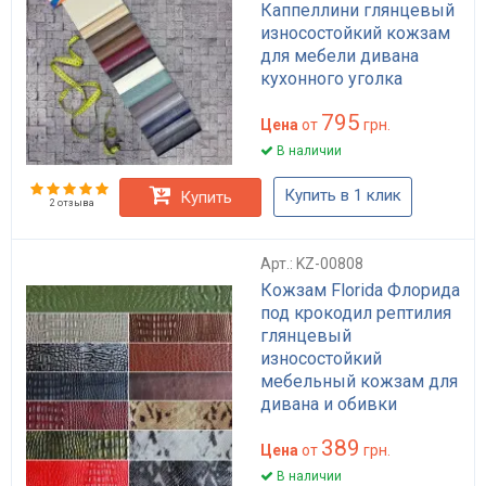
Каппеллини глянцевый
износостойкий кожзам
для мебели дивана
кухонного уголка
HoReCa антикиготь
795
премиум плотность 440
Цена
от
грн.
г/м²
В наличии
Купить в 1 клик
Купить
2 отзыва
Арт.: KZ-00808
Кожзам Florida Флорида
под крокодил рептилия
глянцевый
износостойкий
мебельный кожзам для
дивана и обивки
HoReCa черный
389
красный
Цена
от
грн.
В наличии