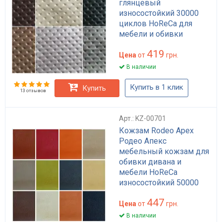
глянцевый
износостойкий 30000
циклов HoReCa для
мебели и обивки
разных цветов ширина
419
140 см
Цена
от
грн.
В наличии
Купить в 1 клик
Купить
13 отзывов
Арт.: KZ-00701
Кожзам Rodeo Apex
Родео Апекс
мебельный кожзам для
обивки дивана и
мебели HoReCa
износостойкий 50000
циклов матовый
447
черный беж
Цена
от
грн.
коричневый 140 см
В наличии