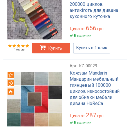
200000 циклов
антикіготь для дивана
кухонного куточка
HoReCa матовый
656
Цена
от
грн.
В наличии
Купить в 1 клик
Купить
1 отзыв
Арт.: KZ-00029
Кожзам Mandarin
Рекомендуем
Мандарин мебельный
Вотерпруф
глянцевый 100000
циклов износостойкий
Огнестойкий
для обивки мебели
дивана HoReCa
влагостойкий
287
огнеустойчивый
Цена
от
грн.
В наличии