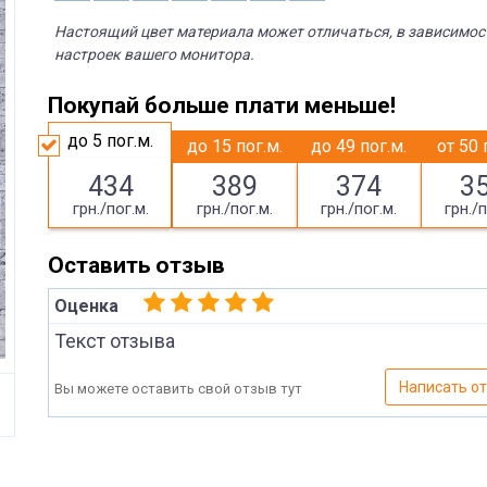
Настоящий цвет материала может отличаться, в зависимос
настроек вашего монитора.
Покупай больше плати меньше!
до 5
пог.м.
до 15
пог.м.
до 49
пог.м.
от 50
434
389
374
3
грн./пог.м.
грн./пог.м.
грн./пог.м.
грн./п
Оставить отзыв
Оценка
Текст отзыва
Написать о
Вы можете оставить свой отзыв тут