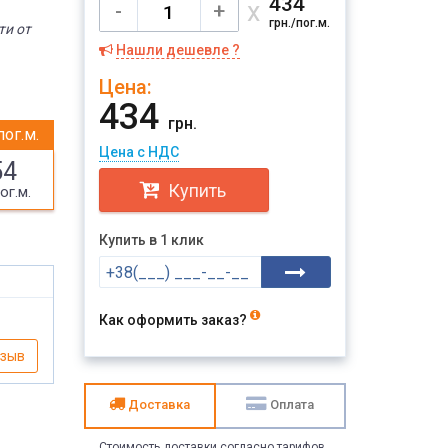
434
х
-
+
грн./пог.м.
ти от
Нашли дешевле ?
Цена:
434
грн.
пог.м.
Цена с НДС
54
Купить
ог.м.
Купить в 1 клик
Как оформить заказ?
тзыв
Доставка
Оплата
Стоимость доставки согласно тарифов