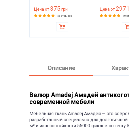
а 200
мебельный клей
(100 мм) 100 
375
297
есткий для
грн.
красного цвета
Цена
от
грн.
(1000х2000) 
Цена
от
ра, дивана,
матраса, топп
зывов
48 отзывов
10 о
кресла
Описание
Харак
Велюр Amadej Амадей антикогот
современной мебели
Мебельная ткань Amadej Амадей — это совре
разработанный специально для долговечной о
м² и износостойкости 55000 циклов по тесту M