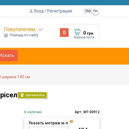
Вход
Регистрация
Укр
Рус
Покупателям
0
0
грн.
Помощь по сайту
Корзина пуста
Искать
0 ширина 140 см
рісел
Антикоготь
В наличии
Арт.: MT-00912
Указать метраж м.п.