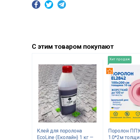
С этим товаром покупают
Хит продаж
Рекомендуем
EL2842
Клей для поролона
Поролон ППУ
а 10 см
EcoLine (Еколайн) 1 кг —
1.0*2м толщи