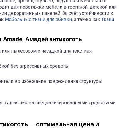
иванов, кресел, стульев, подушек и мебельных
дит для перетяжки мебели в гостиной, детской или
нии декоративных панелей. За счёт устойчивости к
ак
Мебельные ткани для обивки
, а также как
Ткани
м Amadej Амадей антикоготь
 или пылесосом с насадкой для текстиля
бкой без агрессивных средств
орители во избежание повреждения структуры
я ручная чистка специализированными средствами
тикоготь — оптимальная цена и