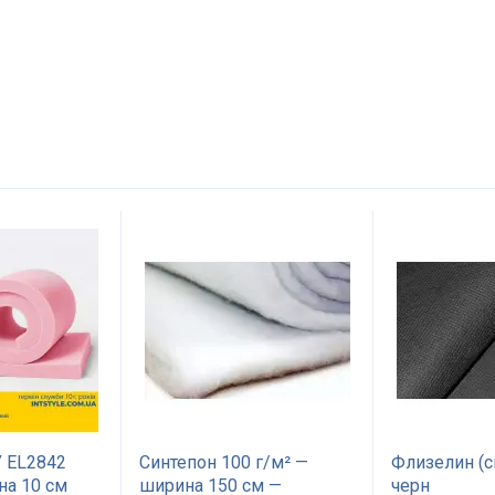
Имя
Отправить
 EL2842
Синтепон 100 г/м² —
Флизелин (с
на 10 см
ширина 150 см —
черн