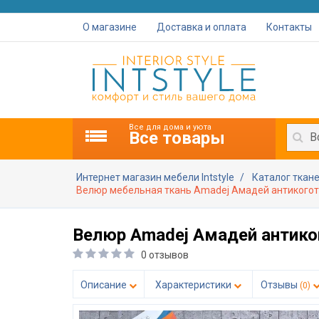
О магазине
Доставка и оплата
Контакты
Все для дома и уюта
Все товары
В
Интернет магазин мебели Intstyle
Каталог ткан
Велюр мебельная ткань Amadej Амадей антикоготь 
Велюр Amadej Амадей антиког
0 отзывов
Описание
Характеристики
Отзывы
(0)