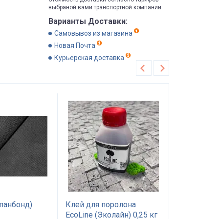
выбраной вами транспортной компании
Варианты Доставки:
Самовывоз из магазина
Новая Почта
Курьерская доставка
Хит продаж
Рекомендуем
панбонд)
Клей для поролона
Поролон П
EcoLine (Эколайн) 0,25 кг
1.0*2м тол