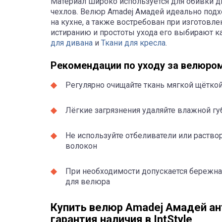
Материал широко используется для обивки д
чехлов. Велюр Amadej Амадей идеально подхо
на кухне, а также востребован при изготовле
истиранию и простоты ухода его выбирают к
для дивана
и
Ткани для кресла
.
Рекомендации по уходу за велюро
Регулярно очищайте ткань мягкой щёткой
Лёгкие загрязнения удаляйте влажной гу
Не используйте отбеливатели или раств
волокон
При необходимости допускается бережна
для велюра
Купить велюр Amadej Амадей ан
гарантия наличия в IntStyle