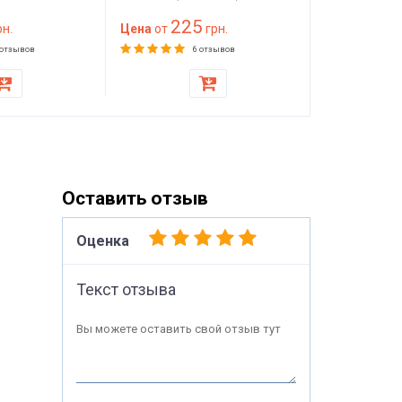
— мебельный клей
мм) 100 на
225
89
н.
красного цвета
Цена
от
грн.
(1000х2000
Цена
от
матраса, то
 отзывов
6 отзывов
стульев
Оставить отзыв
Оценка
Текст отзыва
Вы можете оставить свой отзыв тут