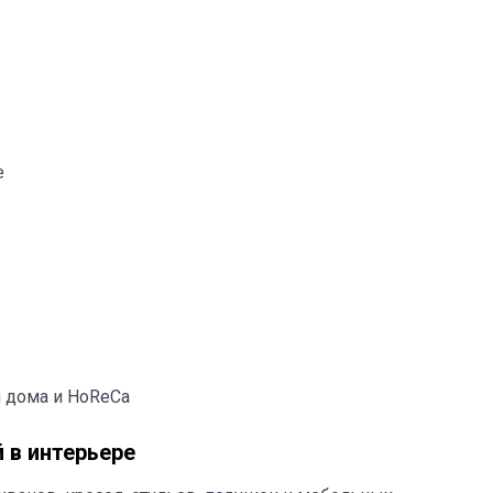
e
я дома и HoReCa
 в интерьере