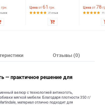
на 200
материал для обивки и
1
61
78
жесткий для
грн.
утепления
Цена
от
грн.
Цена
от
гр
ера, дивана,
тзывов
21 отзыв
11
теристики
Отзывы (0)
ь — практичное решение для
менный велюр с технологией антикоготь,
бивки мягкой мебели. Благодаря плотности 350 г/
artindale, материал отлично подходит для