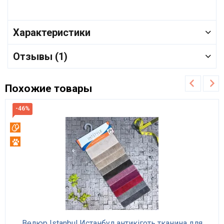
Характеристики
Отзывы (1)
Похожие товары
-46%
Вотерпруф
Антикоготь
Велюр Istanbul Истанбул антикіготь тканина для