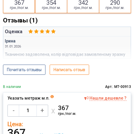
367
354
342
290
грн./пог.м.
грн./пог.м.
грн./пог.м.
грн./пог.м.
Отзывы (1)
Оценка
Ірина
31.01.2026
Тканиною задоволена, колір відповідає замовленому зразку
Почитать отзывы
Написать отзыв
В наличии
Арт.: MT-00913
Указать метраж м.п.
Нашли дешевле ?
367
х
-
+
грн./пог.м.
Цена:
367