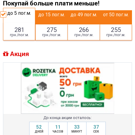
Покупай больше плати меньше!
до 5
пог.м.
до 15
пог.м.
до 49
пог.м.
от 50
пог.м.
281
275
266
255
грн./пог.м.
грн./пог.м.
грн./пог.м.
грн./пог.м.
Акция
До конца акции осталось:
52
11
33
36
ДНЕЙ
ЧАСОВ
МИНУТ
СЕК