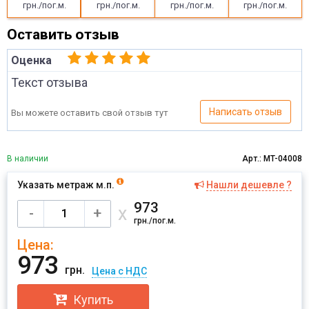
грн./пог.м.
грн./пог.м.
грн./пог.м.
грн./пог.м.
Оставить отзыв
Оценка
Текст отзыва
Написать отзыв
Вы можете оставить свой отзыв тут
В наличии
Арт.: MT-04008
Указать метраж м.п.
Нашли дешевле ?
Имя
973
х
-
+
грн./пог.м.
Цена:
Отправить
973
грн.
Цена с НДС
Купить