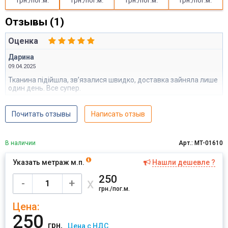
грн./пог.м.
грн./пог.м.
грн./пог.м.
грн./пог.м.
Отзывы (1)
Оценка
Дарина
09.04.2025
Тканина підійшла, звʼязалися швидко, доставка зайняла лише
один день. Все супер.
Почитать отзывы
Написать отзыв
В наличии
Арт.: MT-01610
Указать метраж м.п.
Нашли дешевле ?
250
х
-
+
грн./пог.м.
Цена:
250
грн.
Цена с НДС