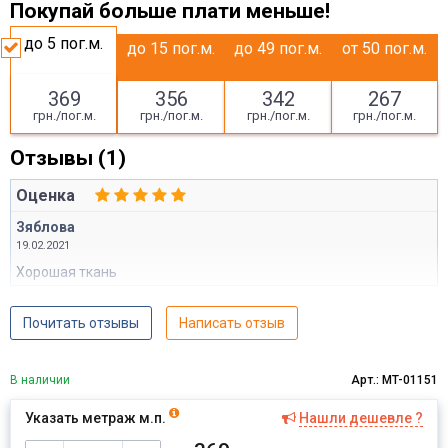
Покупай больше плати меньше!
до 5
пог.м.
до 15
пог.м.
до 49
пог.м.
от 50
пог.м.
369
356
342
267
грн./пог.м.
грн./пог.м.
грн./пог.м.
грн./пог.м.
Отзывы (1)
Оценка
Зяблова
19.02.2021
Хорошая ткань
Почитать отзывы
Написать отзыв
В наличии
Арт.: MT-01151
Указать метраж м.п.
Нашли дешевле ?