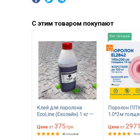
С этим товаром покупают
Хит продаж
Рекомендуем
EL2842
Клей для поролона
Поролон ППУ
а 10 см
EcoLine (Еколайн) 1 кг —
1.0*2м толщи
а 200
мебельный клей
(100 мм) 100 
375
297
есткий для
грн.
красного цвета
Цена
от
грн.
(1000х2000) 
Цена
от
ра, дивана,
матраса, топп
зывов
48 отзывов
10 о