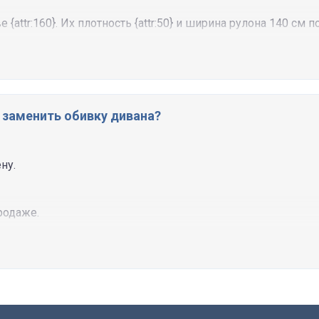
 {attr:160}. Их плотность {attr:50} и ширина рулона 140 см
 заменить обивку дивана?
ну.
родаже.