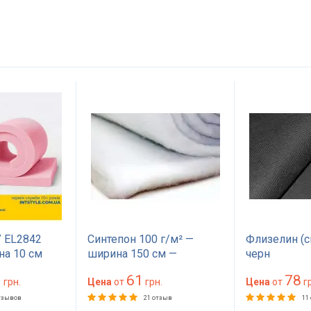
 EL2842
Синтепон 100 г/м² —
Флизелин (с
на 10 см
ширина 150 см —
черн
на 200
материал для обивки и
1
61
78
жесткий для
грн.
утепления
Цена
от
грн.
Цена
от
гр
ера, дивана,
тзывов
21 отзыв
11