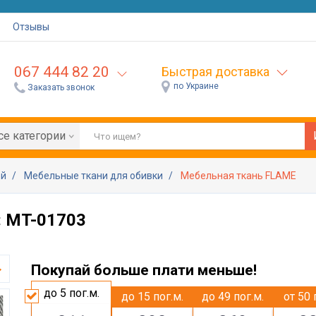
Отзывы
067 444 82 20
Быстрая доставка
по Украине
Заказать звонок
се категории
ей
Мебельные ткани для обивки
Мебельная ткань FLAME
: MT-01703
Покупай больше плати меньше!
до 5
пог.м.
до 15
пог.м.
до 49
пог.м.
от 50