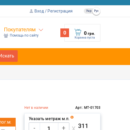
Вход
Регистрация
Укр
Рус
Покупателям
0
0
грн.
Помощь по сайту
Корзина пуста
Искать
Нет в наличии
Арт.: MT-01703
Указать метраж м.п.
пог.м.
311
х
-
+