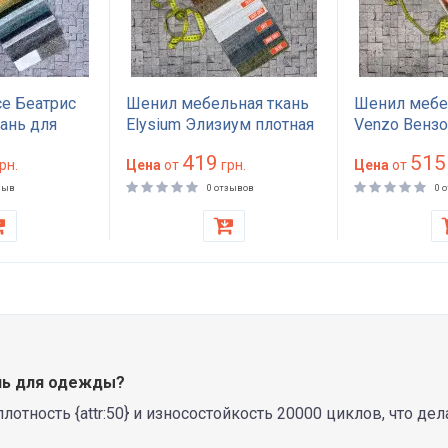
ce Беатрис
Шенил мебельная ткань
Шенил мебе
ань для
Elysium Элизиум плотная
Venzo Вензо
а кресла
износостойкая 80000
обивки дива
419
515
олка
рн.
циклов Martindale для
Цена
от
грн.
стульев 100
Цена
от
5 г/м²
дивана и кресла 400 г/м²
Martindale п
зыв
0 отзывов
0 
сть 50000
г/м²
ndale
рочная
нь для одежды?
тность {attr:50} и износостойкость 20000 циклов, что д