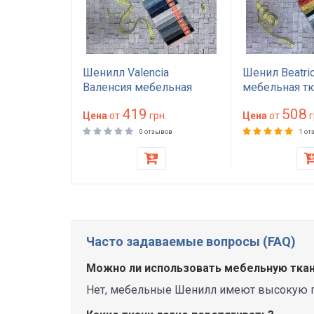
льный
Шенилл Valencia
Шенил Beatri
нкалани
Валенсия мебельная
мебельная тк
й 27000
ткань для обивки
обивки диван
419
508
бивки
н.
износостойкая 35000
Цена
от
грн.
кухонного уг
Цена
от
г
ел
циклов Martindale
плотность 43
ывов
0 отзывов
1 от
0 г/м²
плотность 300 г/м² для
износостойко
дивана кресла стульев
циклов Marti
однотонная п
Часто задаваемые вопросы (FAQ)
Можно ли использовать мебельную тка
Нет, мебельные Шенилл имеют высокую пло