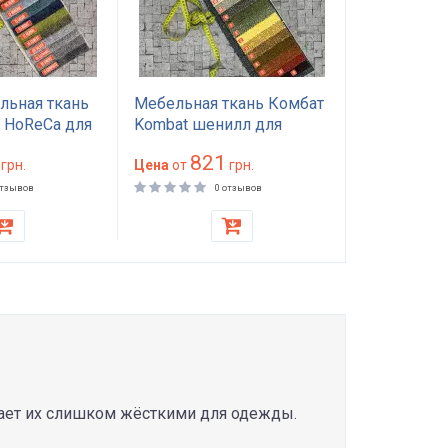
льная ткань
Мебельная ткань Комбат
Велюр Milt
 HoReCa для
Kombat шенилл для
Нью мебел
на кресла
дивана обивки 100000
водооттал
821
58
000 циклов
грн.
циклов 450 г/м²
Цена
от
грн.
износосто
Цена
от
лотность 520
циклов для
отзывов
0 отзывов
кресел не
елает их слишком жёсткими для одежды.