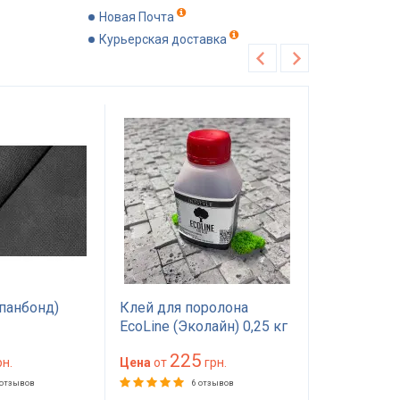
Новая Почта
Курьерская доставка
Хит продаж
Рекомендуем
панбонд)
Клей для поролона
Поролон П
EcoLine (Эколайн) 0,25 кг
1.0*2м тол
— мебельный клей
мм) 100 на
225
89
н.
красного цвета
Цена
от
грн.
(1000х2000
Цена
от
матраса, то
 отзывов
6 отзывов