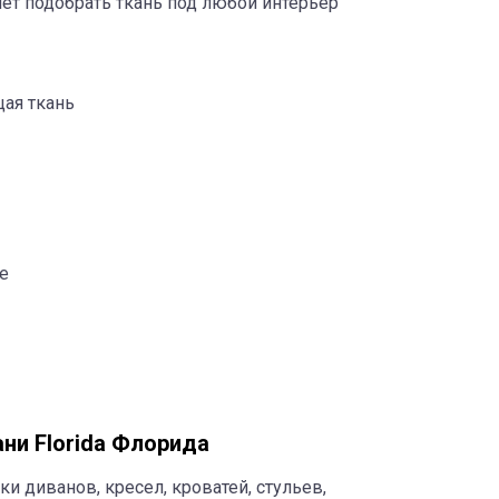
ет подобрать ткань под любой интерьер
щая ткань
le
ни Florida Флорида
и диванов, кресел, кроватей, стульев,