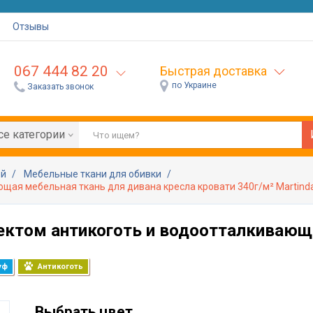
Отзывы
067 444 82 20
Быстрая доставка
по Украине
Заказать звонок
се категории
ей
Мебельные ткани для обивки
щая мебельная ткань для дивана кресла кровати 340г/м² Martinda
фектом антикоготь и водоотталкивающ
уф
Антикоготь
Выбрать цвет