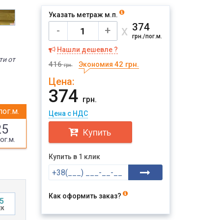
Указать метраж м.п.
374
х
-
+
грн./пог.м.
Нашли дешевле ?
ти от
416
42 грн.
Экономия
грн.
Цена:
374
грн.
пог.м.
Цена с НДС
25
Купить
ог.м.
Купить в 1 клик
Как оформить заказ?
4
ЕК