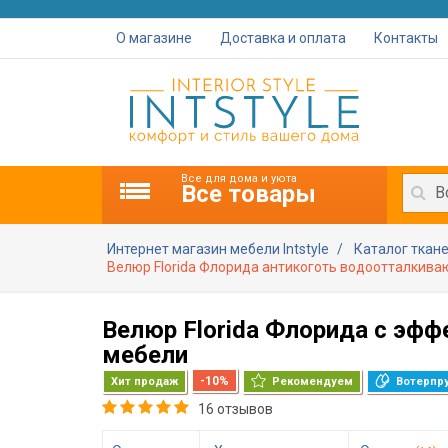
О магазине
Доставка и оплата
Контакты
Все для дома и уюта
Все товары
В
Интернет магазин мебели Intstyle
Каталог ткан
Велюр Florida Флорида антикоготь водоотталкиваю
Велюр Florida Флорида с эф
мебели
-10%
Хит продаж
Рекомендуем
Вотерпр
16 отзывов