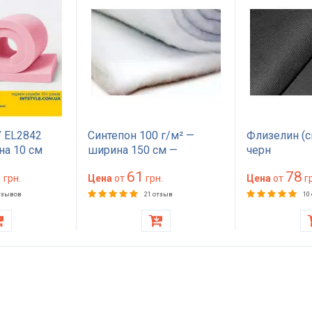
 EL2842
Синтепон 100 г/м² —
Флизелин (с
на 10 см
ширина 150 см —
черн
на 200
материал для обивки и
1
61
78
жесткий для
грн.
утепления
Цена
от
грн.
Цена
от
гр
ера, дивана,
тзывов
21 отзыв
10