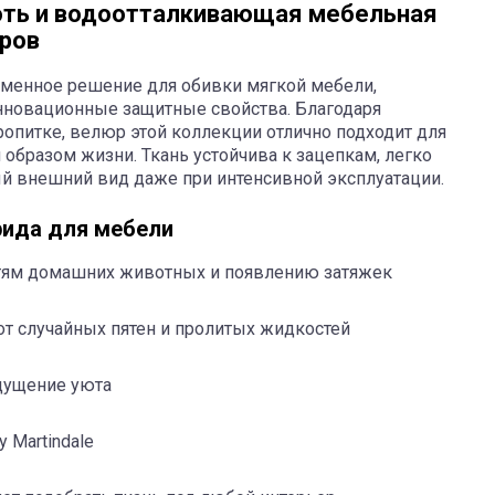
готь и водоотталкивающая мебельная
еров
ременное решение для обивки мягкой мебели,
инновационные защитные свойства. Благодаря
опитке, велюр этой коллекции отлично подходит для
бразом жизни. Ткань устойчива к зацепкам, легко
ый внешний вид даже при интенсивной эксплуатации.
рида для мебели
гтям домашних животных и появлению затяжек
т случайных пятен и пролитых жидкостей
щущение уюта
 Martindale