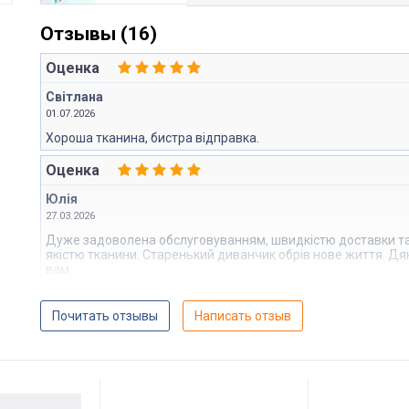
Отзывы (16)
Оценка
Світлана
01.07.2026
Хороша тканина, бистра відправка.
Оценка
Юлія
27.03.2026
Дуже задоволена обслуговуванням, швидкістю доставки т
якістю тканини. Старенький диванчик обрів нове життя. Д
вам.
Почитать отзывы
Написать отзыв