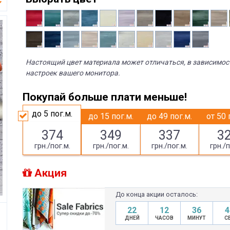
Настоящий цвет материала может отличаться, в зависимос
настроек вашего монитора.
Покупай больше плати меньше!
до 5
пог.м.
до 15
пог.м.
до 49
пог.м.
от 50
374
349
337
3
грн./пог.м.
грн./пог.м.
грн./пог.м.
грн./п
Акция
До конца акции осталось:
22
12
36
4
ДНЕЙ
ЧАСОВ
МИНУТ
С