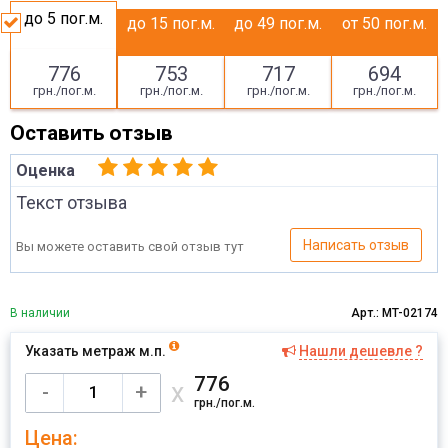
до 5
пог.м.
до 15
пог.м.
до 49
пог.м.
от 50
пог.м.
776
753
717
694
грн./пог.м.
грн./пог.м.
грн./пог.м.
грн./пог.м.
Оставить отзыв
Оценка
Текст отзыва
Написать отзыв
Вы можете оставить свой отзыв тут
В наличии
Арт.: MT-02174
Указать метраж м.п.
Нашли дешевле ?
Имя
776
х
-
+
грн./пог.м.
Цена:
Отправить