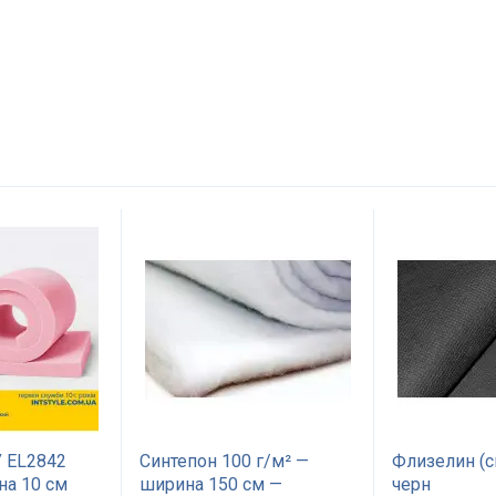
Имя
Отправить
 EL2842
Синтепон 100 г/м² —
Флизелин (с
на 10 см
ширина 150 см —
черн