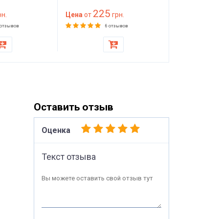
— мебельный клей
мм) 100 на
225
89
н.
красного цвета
Цена
от
грн.
(1000х2000
Цена
от
матраса, то
 отзывов
6 отзывов
стульев
Оставить отзыв
Оценка
Текст отзыва
Вы можете оставить свой отзыв тут