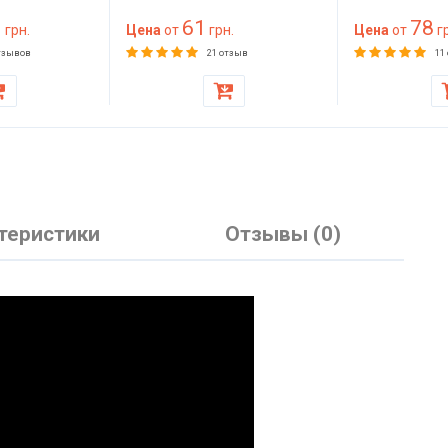
на 200
материал для обивки и
1
61
78
жесткий для
грн.
утепления
Цена
от
грн.
Цена
от
гр
ера, дивана,
тзывов
21 отзыв
11
теристики
Отзывы (0)