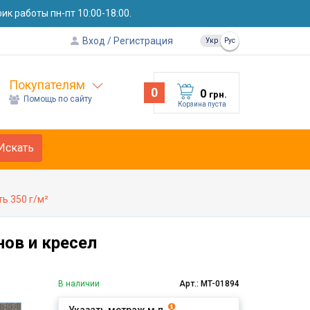
к работы пн-пт 10:00-18:00.
Вход
Регистрация
Укр
Рус
Покупателям
0
0
грн.
Помощь по сайту
Корзина пуста
Искать
ь 350 г/м²
нов и кресел
В наличии
Арт.: MT-01894