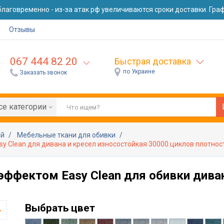
лаговременно - из-за атак рф увеличиваются сроки доставки. Графи
Отзывы
067 444 82 20
Быстрая доставка
по Украине
Заказать звонок
се категории
ей
Мебельные ткани для обивки
y Clean для дивана и кресел износостойкая 30000 циклов плотност
 эффектом Easy Clean для обивки дива
Выбрать цвет