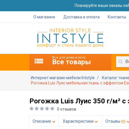
Планируйте ваши заказы заб
О магазине
Доставка и оплата
Контакты
Все для дома и уюта
Все товары
В
Интернет магазин мебели Intstyle
Каталог ткан
Рогожка Luis Луис мебельная ткань с эффектом Eas
Рогожка Luis Луис 350 г/м² с
0 отзывов
Описание
Характеристики
Отзывы
(0)