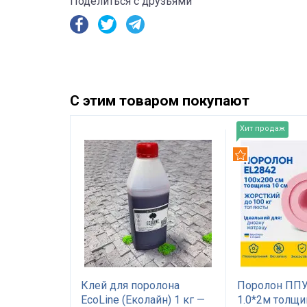
Поделиться с друзьями
С этим товаром покупают
Хит продаж
Рекомендуем
EL2842
Клей для поролона
Поролон ППУ
а 10 см
EcoLine (Еколайн) 1 кг —
1.0*2м толщи