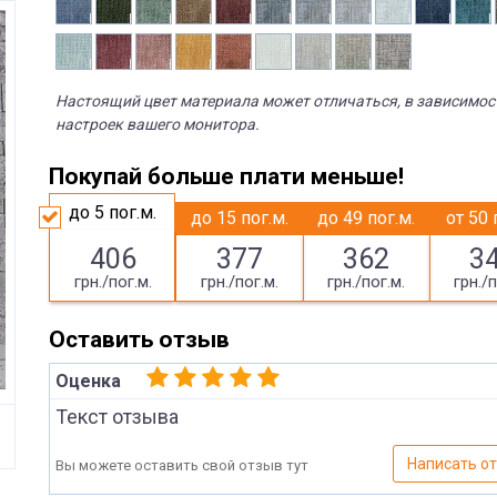
Настоящий цвет материала может отличаться, в зависимос
настроек вашего монитора.
Покупай больше плати меньше!
до 5
пог.м.
до 15
пог.м.
до 49
пог.м.
от 50
406
377
362
3
грн./пог.м.
грн./пог.м.
грн./пог.м.
грн./п
Оставить отзыв
Оценка
Текст отзыва
Написать о
Вы можете оставить свой отзыв тут