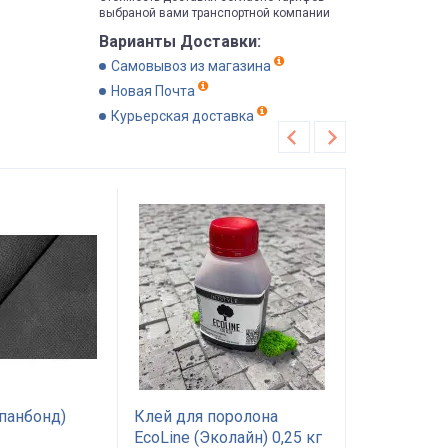
выбраной вами транспортной компании
Варианты Доставки:
Самовывоз из магазина
Новая Почта
Курьерская доставка
Хит продаж
Рекомендуем
панбонд)
Клей для поролона
Поролон П
EcoLine (Эколайн) 0,25 кг
1.0*2м тол