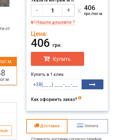
Указать метраж м.п.
406
х
-
+
грн./пог.м.
Нашли дешевле ?
ти от
Цена:
406
грн.
Купить
пог.м.
48
Купить в 1 клик
ог.м.
Как оформить заказ?
Доставка
Оплата
тзыв
Стоимость доставки согласно тарифов