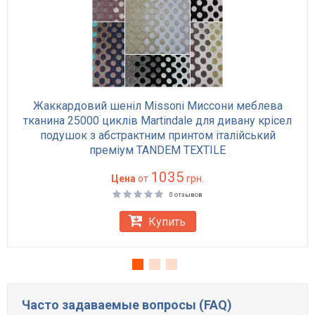
Жаккардовий шеніл Missoni Миссони меблева
тканина 25000 циклів Martindale для дивану крісел
подушок з абстрактним принтом італійський
преміум TANDEM TEXTILE
1035
Цена
от
грн.
0 отзывов
Купить
Часто задаваемые вопросы (FAQ)