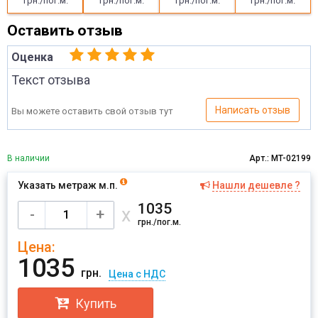
грн./пог.м.
грн./пог.м.
грн./пог.м.
грн./пог.м.
Оставить отзыв
Оценка
Текст отзыва
Написать отзыв
Вы можете оставить свой отзыв тут
В наличии
Арт.: MT-02199
Указать метраж м.п.
Нашли дешевле ?
Имя
1035
х
-
+
грн./пог.м.
Цена:
Отправить
1035
грн.
Цена с НДС
Купить