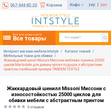
укр
|
рус
Инфо
067-444-82-20
Корзина
Все для дома и уюта
Все товары
Интернет магазин мебели Intstyle
Каталог тканей
Мебельные ткани для обивки
Жаккардовий шеніл Missoni Миссони меблева тканина 25000
циклів Martindale для дивану крісел подушок з абстрактним
принтом італійський преміум TANDEM TEXTILE
Жаккардовый шенилл Missoni Миссони с
износостойкостью 25000 циклов для
обивки мебели с абстрактным принтом
0 отзывов