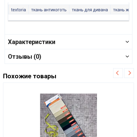
textoria
ткань антикоготь
ткань для дивана
ткань жакк
Характеристики
Отзывы (0)
Похожие товары