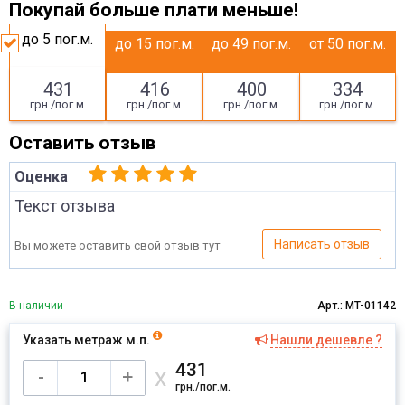
Покупай больше плати меньше!
до 5
пог.м.
до 15
пог.м.
до 49
пог.м.
от 50
пог.м.
431
416
400
334
грн./пог.м.
грн./пог.м.
грн./пог.м.
грн./пог.м.
Оставить отзыв
Оценка
Текст отзыва
Написать отзыв
Вы можете оставить свой отзыв тут
В наличии
Арт.: MT-01142
Указать метраж м.п.
Нашли дешевле ?
Имя
431
х
-
+
грн./пог.м.