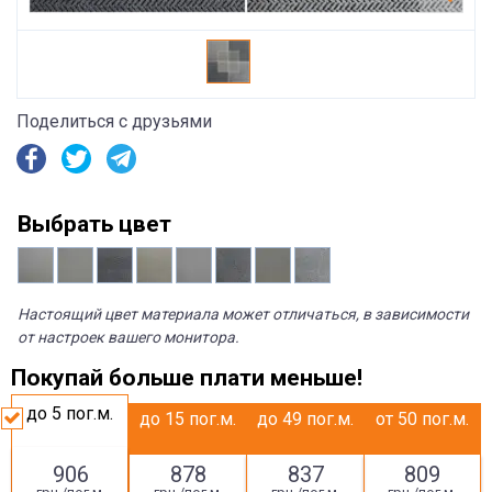
Поделиться с друзьями
Выбрать цвет
Настоящий цвет материала может отличаться, в зависимости
от настроек вашего монитора.
Покупай больше плати меньше!
до 5
пог.м.
до 15
пог.м.
до 49
пог.м.
от 50
пог.м.
906
878
837
809