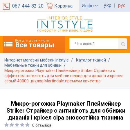
укр
|
рус
Инфо
067-444-82-20
Корзина
Все для дома и уюта
Все товары
Интернет магазин мебели Intstyle
Каталог тканей
Мебельные ткани для обивки
Микро-рогожка Playmaker Плеймейкер Striker Страйкер с
эффектом антикіготь для мебели велюр для дивана и кресел
серый 40000 циклов Martindale премиум качество
Микро-рогожка Playmaker Плеймейкер
Striker Страйкер с антикіготь для оббивки
диванів і крісел сіра зносостійка тканина
0 отзывов