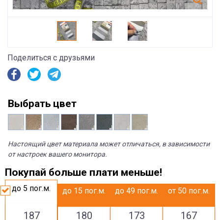
Поделиться с друзьями
Выбрать цвет
Настоящий цвет материала может отличаться, в зависимости
от настроек вашего монитора.
Покупай больше плати меньше!
до 5
пог.м.
до 15
пог.м.
до 49
пог.м.
от 50
пог.м.
187
180
173
167