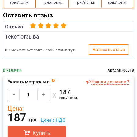
грн./пог.м.
грн./пог.м.
грн./пог.м.
грн./пог.м.
Оставить отзыв
Оценка
Текст отзыва
Написать отзыв
Вы можете оставить свой отзыв тут
В наличии
Арт.: MT-06018
Указать метраж м.п.
Нашли дешевле ?
Имя
187
х
-
+
грн./пог.м.
Цена:
Отправить
187
грн.
Цена с НДС
Купить