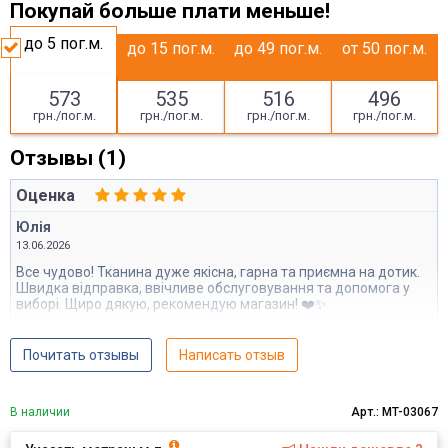
Покупай больше плати меньше!
до 5
пог.м.
до 15
пог.м.
до 49
пог.м.
от 50
пог.м.
573
535
516
496
грн./пог.м.
грн./пог.м.
грн./пог.м.
грн./пог.м.
Отзывы (1)
Оценка
Юлія
13.06.2026
Все чудово! Тканина дуже якісна, гарна та приємна на дотик.
Швидка відправка, ввічливе обслуговування та допомога у
виборі. Щиро дякую, рекомендую магазин! ❤️✨
Почитать отзывы
Написать отзыв
В наличии
Арт.: MT-03067