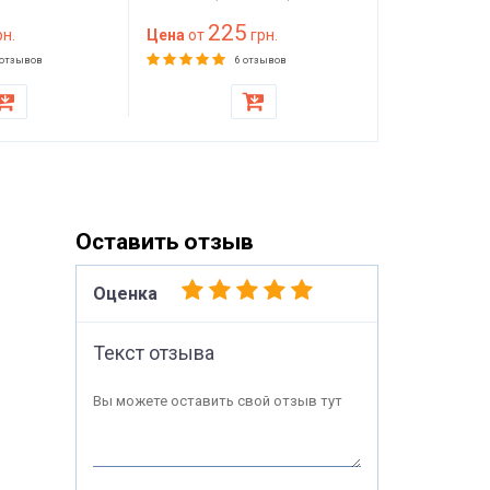
— мебельный клей
мм) 100 на
225
89
н.
красного цвета
Цена
от
грн.
(1000х2000
Цена
от
матраса, то
 отзывов
6 отзывов
стульев
Оставить отзыв
Оценка
Текст отзыва
Вы можете оставить свой отзыв тут