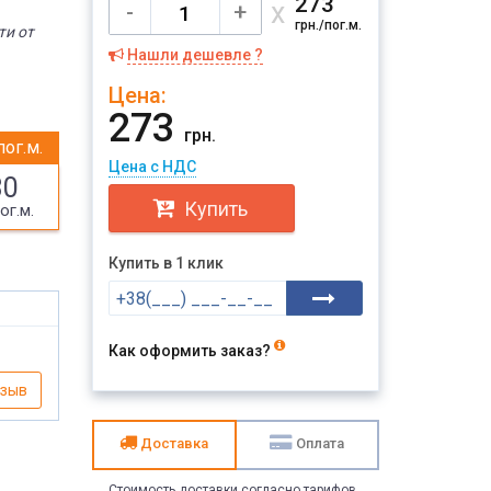
273
х
-
+
грн./пог.м.
ти от
Нашли дешевле ?
Цена:
273
грн.
пог.м.
Цена с НДС
30
Купить
ог.м.
Купить в 1 клик
Как оформить заказ?
тзыв
Доставка
Оплата
Стоимость доставки согласно тарифов