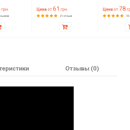
на 200
материал для обивки и
1
61
78
жесткий для
грн.
утепления
Цена
от
грн.
Цена
от
гр
ера, дивана,
тзывов
21 отзыв
10
теристики
Отзывы (0)