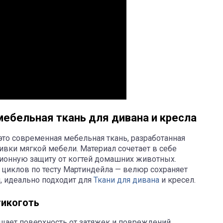
мебельная ткань для дивана и кресла
это современная мебельная ткань, разработанная
ивки мягкой мебели. Материал сочетает в себе
ионную защиту от когтей домашних животных.
 циклов по тесту Мартиндейла — велюр сохраняет
, идеально подходит для
Ткани для дивана
и кресел.
тикоготь
ищает поверхность от затяжек и повреждений