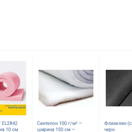
Имя
Отправить
 EL2842
Синтепон 100 г/м² —
Флизелин (с
на 10 см
ширина 150 см —
черн