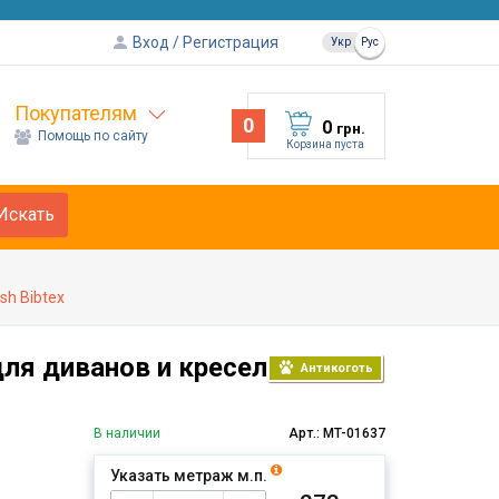
Вход
Регистрация
Укр
Рус
Покупателям
0
0
грн.
Помощь по сайту
Корзина пуста
Искать
sh Bibtex
для диванов и кресел
Антикоготь
В наличии
Арт.: MT-01637
Указать метраж м.п.