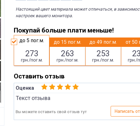
Настоящий цвет материала может отличаться, в зависимос
настроек вашего монитора.
Покупай больше плати меньше!
до 5
пог.м.
до 15
пог.м.
до 49
пог.м.
от 50
273
263
253
2
грн./пог.м.
грн./пог.м.
грн./пог.м.
грн./п
Оставить отзыв
Оценка
Текст отзыва
Написать о
Вы можете оставить свой отзыв тут