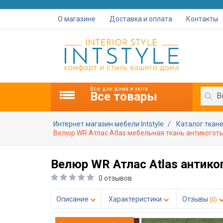
О магазине
Доставка и оплата
Контакты
Все для дома и уюта
Все товары
В
Интернет магазин мебели Intstyle
Каталог ткан
Велюр WR Атлас Atlas мебельная ткань антикоготь
Велюр WR Атлас Atlas антико
0 отзывов
Описание
Характеристики
Отзывы
(0)