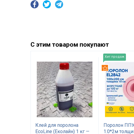
С этим товаром покупают
Хит продаж
Рекомендуем
EL2842
Клей для поролона
Поролон ППУ
а 10 см
EcoLine (Еколайн) 1 кг —
1.0*2м толщи