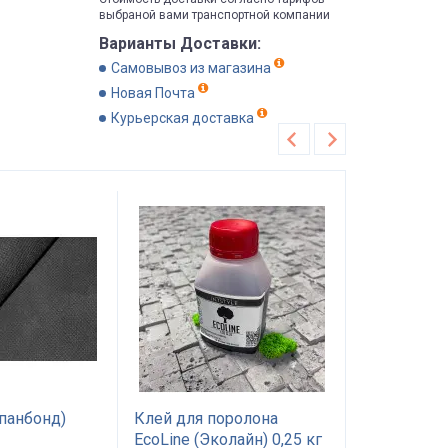
выбраной вами транспортной компании
Варианты Доставки:
Самовывоз из магазина
Новая Почта
Курьерская доставка
Хит продаж
Рекомендуем
панбонд)
Клей для поролона
Поролон П
EcoLine (Эколайн) 0,25 кг
1.0*2м тол