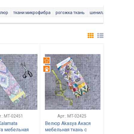
елюр
ткани микрофибра
рогожка ткань
шенилл ткань
artex
дуем
Рекомендуем
ть
Антикоготь
т.: MT-02451
Арт.: MT-02425
alamata
Велюр Akasya Акася
а мебельная
мебельная ткань с