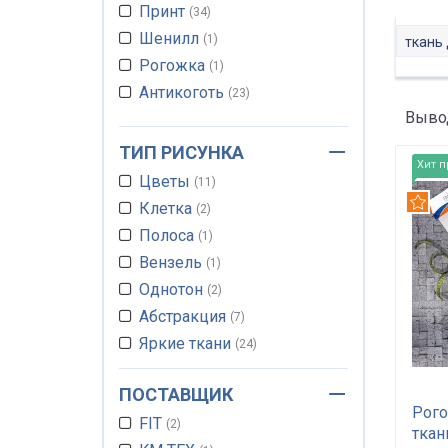
Принт
34
Для перетяжки кресел
+2047
Шенилл
1
ткань 
Для перетяжки кровати
Рогожка
1
+2047
Антикоготь
23
Для перетяжки стульев
Вывод
+2049
Ткань для мебельных
ТИП РИСУНКА
чехлов
+2060
Хит 
Цветы
11
Рек
Клетка
2
Полоса
1
Вензель
1
Однотон
2
Абстракция
7
Яркие ткани
24
Тематический
21
ПОСТАВЩИК
Рого
FIT
2
ткан