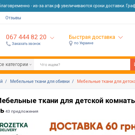
лаговременно - из-за атак рф увеличиваются сроки доставки. Графи
Отзывы
067 444 82 20
Быстрая доставка
по Украине
Заказать звонок
се категории
ей
Мебельные ткани для обивки
Мебельные ткани для детско
ебельные ткани для детской комнаты
ль
43 предложения