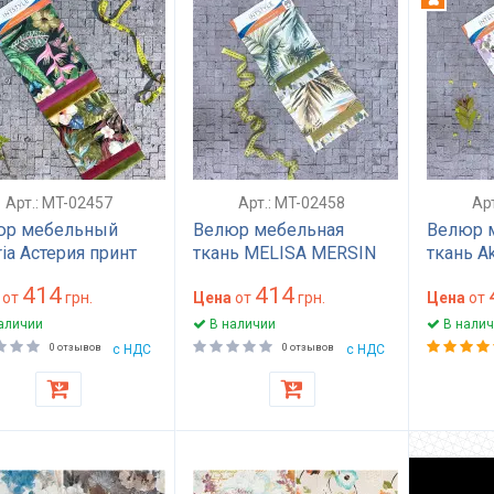
Арт.: MT-02457
Арт.: MT-02458
Ар
юр мебельный
Велюр мебельная
Велюр 
ria Астерия принт
ткань MELISA MERSIN
ткань A
состойкий 30000
Мелисса Мерсин с
Акаси Н
414
414
ов Martindale для
от
грн.
принтом износостойкая
Цена
от
грн.
цветочн
Цена
от
ки дивана и
30000 циклов для
для див
аличии
В наличии
В налич
ел мягкой мебели
обивки дивана кресла
износос
0 отзывов
с НДС
0 отзывов
с НДС
ый и зеленый
подушек синий
циклов 
зеленый желтый