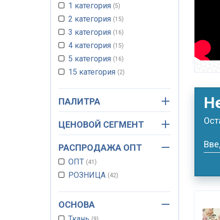
1 категория
310 г/м.кв.
5
1
2 категория
320 г/м.кв.
15
3
3 категория
340 г/м.кв.
16
1
4 категория
350 г/м.кв.
15
2
5 категория
400 г/м.кв.
16
2
15 категория
780 г/м.кв.
2
1
Н
ПАЛИТРА
Ост
ЦЕНОВОЙ СЕГМЕНТ
Вве
РАСПРОДАЖА ОПТ
ОПТ
41
РОЗНИЦА
42
ОСНОВА
Ткань
9