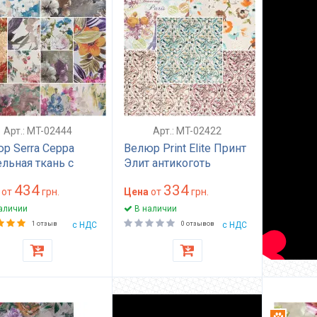
Арт.: MT-02444
Арт.: MT-02422
р Serra Серра
Велюр Print Elite Принт
льная ткань с
Элит антикоготь
очным принтом
мебельная ткань для
434
334
0 циклов
от
грн.
дивана подушек
Цена
от
грн.
состойкости для
прочная износостойкая
аличии
В наличии
на и кресел яркая
25000 циклов Турция
1 отзыв
с НДС
0 отзывов
с НДС
аллергенная
мягкая ткань
ная HoReCa
Антикого