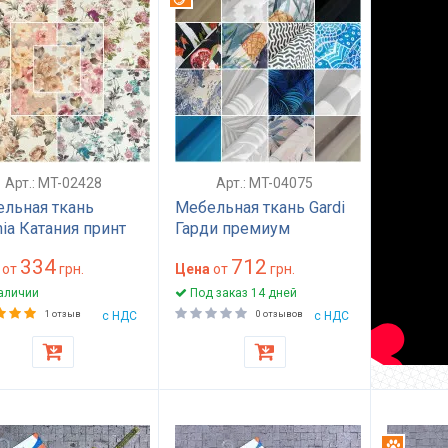
Арт.: MT-02428
Арт.: MT-04075
льная ткань
Мебельная ткань Gardi
nia Катания принт
Гарди премиум
очный 30000
плотность 230 г/м² для
334
712
ов износостойкая
от
грн.
обивки дивана и
Цена
от
грн.
дивана кресла
кресел однотонная
аличии
Под заказ 14 дней
ьев полиэстер 140
износостойкая полоса
1 отзыв
с НДС
0 отзывов
с НДС
абстракция цветочная
икоготь
Антикого