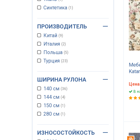
Синтетика
1
ПРОИЗВОДИТЕЛЬ
Китай
9
Италия
2
Польша
5
Турция
23
Мебе
Kata
цвет
ШИРИНА РУЛОНА
цикл
Цена
140 см
36
для 
В н
144 см
стул
4
см
150 см
1
280 см
1
ИЗНОСОСТОЙКОСТЬ
Ант