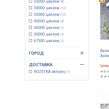
25000 циклов
8
30000 циклов
12
35000 циклов
12
40000 циклов
3
45000 циклов
1
50000 циклов
1
67500 циклов
1
70000 циклов
3
Вел
ГОРОД
150000 циклов
1
Aste
изно
ДОСТАВКА
цикл
Цена
обив
ROZETKA delivery
В н
1
крес
черн