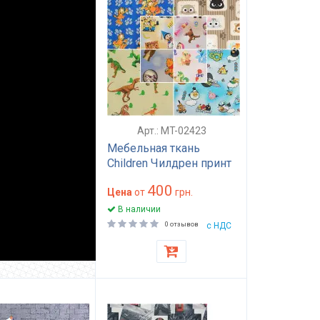
Арт.: MT-02423
Мебельная ткань
Children Чилдрен принт
35000 циклов
400
износостойкая для
Цена
от
грн.
детской мягкой мебели
В наличии
HoReCa подушки яркие
0 отзывов
с НДС
цвета
ть