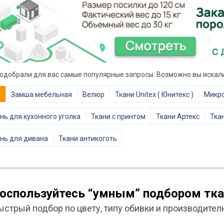
одобрали для вас самые популярные запросы. Возможно вы искали
е
Замша мебельная
Велюр
Ткани Unitex ( Юнитекс )
Микр
нь для кухонного уголка
Ткани с принтом
Ткани Артекс
Тка
нь для дивана
Ткани антикоготь
оспользуйтесь “умным” подбором тка
ыстрый подбор по цвету, типу обивки и производител