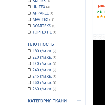
KM TEX
1
м² и
4500
Цена
UNITEX
4
Mart
В н
APPAREL
1
крес
MAGITEX
13
одно
DOMITEKS
5
TOPTEXTIL
1
LIGHT STAR
6
ПЛОТНОСТЬ
EXIM TEXTIL
1
180 г/м.кв.
ITALVELLUTI
2
1
220 г/м.кв.
TANDEM TEXTILE
1
1
230 г/м.кв.
МЕБТЕКС
3
1
240 г/м.кв.
ARBEN (TEXTORIA)
2
5
245 г/м.кв.
ДИВОТЕКС
1
1
250 г/м.кв.
1
260 г/м.кв.
2
280 г/м.кв.
2
КАТЕГОРИЯ ТКАНИ
300 г/м.кв.
4