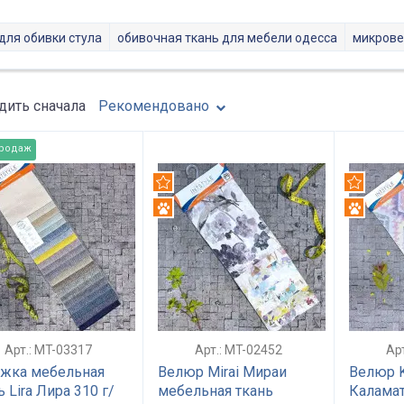
для обивки стула
обивочная ткань для мебели одесса
микров
ить сначала
Рекомендовано
продаж
омендуем
Рекомендуем
Рекомен
Антикоготь
Антикого
Арт.: MT-03317
Арт.: MT-02452
Ар
жка мебельная
Велюр Mirai Мираи
Велюр K
ь Lira Лира 310 г/
мебельная ткань
Каламат