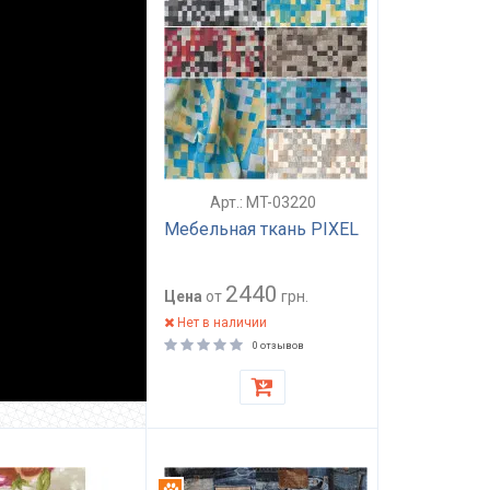
Арт.: MT-03220
Мебельная ткань PIXEL
2440
Цена
от
грн.
Нет в наличии
0 отзывов
ть
Антикоготь