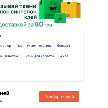
:
овелюр
Ткани Эксим Текстиль
Вельвет
ни Дивотекс
Ткань для кровати
Букле
ней
Подбор тканей
ю.