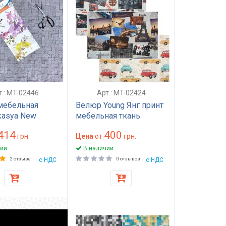
т.: MT-02446
Арт.: MT-02424
мебельная
Велюр Young Янг принт
kasya New
мебельная ткань
ью принт
износостойкая 35000
414
400
ый антикиготь
грн.
циклов для дивана и
Цена
от
грн.
ана и кресла
кресел HoReCa Турция
ии
В наличии
тойкая 30000
2 отзыва
с НДС
0 отзывов
с НДС
Турция