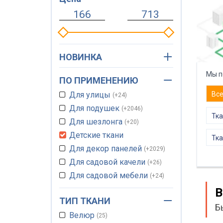
НОВИНКА
Мы п
ПО ПРИМЕНЕНИЮ
Вс
Для улицы
+24
Для подушек
+2046
Тка
Для шезлонга
+20
Детские ткани
Тка
Для декор панелей
+2029
Для садовой качели
+26
Для садовой мебели
+24
Для кухонного уголка
В
+2045
ТИП ТКАНИ
Б
Для перетяжки дивана
Велюр
25
+2047