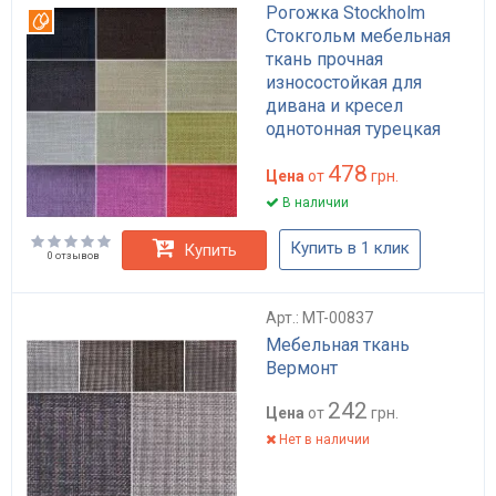
Рогожка Stockholm
Вотерпруф
Стокгольм мебельная
ткань прочная
износостойкая для
дивана и кресел
однотонная турецкая
30000 циклов Martindale
478
Цена
от
грн.
В наличии
Купить в 1 клик
Купить
0 отзывов
Арт.: MT-00837
Мебельная ткань
Вермонт
242
Цена
от
грн.
Нет в наличии