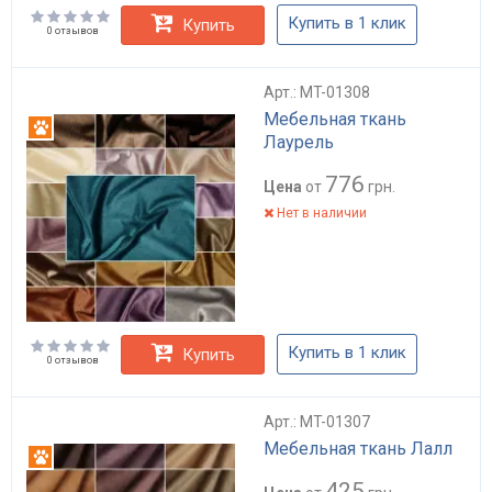
Купить в 1 клик
Купить
0 отзывов
Арт.: MT-01308
Мебельная ткань
Антикоготь
Лаурель
776
Цена
от
грн.
Нет в наличии
Купить в 1 клик
Купить
0 отзывов
Арт.: MT-01307
Мебельная ткань Лалл
Антикоготь
425