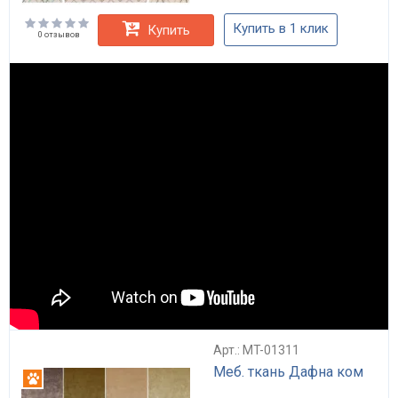
Купить в 1 клик
Купить
0 отзывов
Арт.: MT-01311
Меб. ткань Дафна ком
Антикоготь