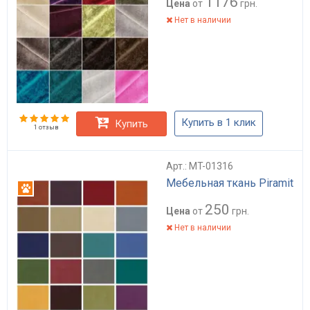
1176
Цена
от
грн.
Нет в наличии
Купить в 1 клик
Купить
1 отзыв
Арт.: MT-01316
Мебельная ткань Piramit
Антикоготь
250
Цена
от
грн.
Нет в наличии