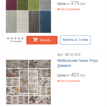
375
Цена
от
грн.
Нет в наличии
Купить в 1 клик
Купить
0 отзывов
Арт.: MT-01310
Мебельная ткань Роуз
Дамаск
425
Цена
от
грн.
Нет в наличии