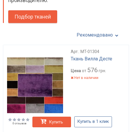
производителю.
Подбор тканей
Рекомендовано
Арт.: MT-01304
Ткань Вилла Десте
576
Цена
от
грн.
Нет в наличии
Купить в 1 клик
Купить
0 отзывов