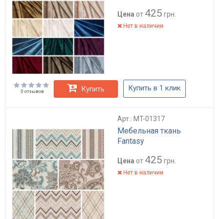
425
Цена
от
грн.
Нет в наличии
Купить в 1 клик
Купить
0 отзывов
Арт.: MT-01317
Мебельная ткань
Fantasy
425
Цена
от
грн.
Нет в наличии