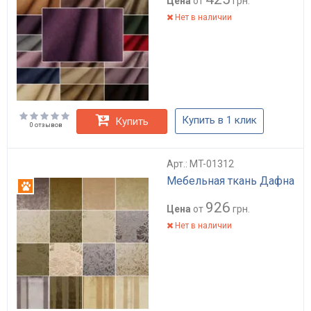
Цена
от
грн.
Нет в наличии
Купить в 1 клик
Купить
0 отзывов
Арт.: MT-01312
Мебельная ткань Дафна
Антикоготь
926
Цена
от
грн.
Нет в наличии