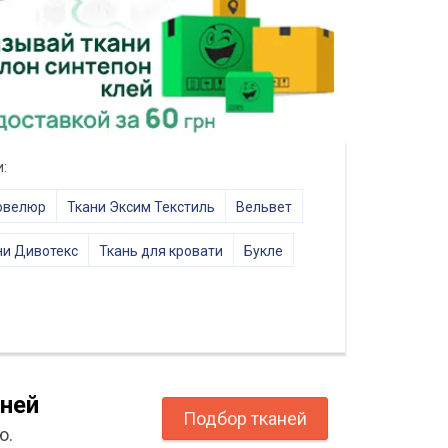
:
овелюр
Ткани Эксим Текстиль
Вельвет
ни Дивотекс
Ткань для кровати
Букле
ней
Подбор тканей
ю.