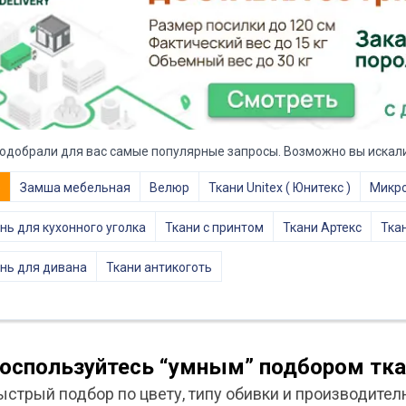
одобрали для вас самые популярные запросы. Возможно вы искали
е
Замша мебельная
Велюр
Ткани Unitex ( Юнитекс )
Микр
нь для кухонного уголка
Ткани с принтом
Ткани Артекс
Тка
нь для дивана
Ткани антикоготь
оспользуйтесь “умным” подбором тка
ыстрый подбор по цвету, типу обивки и производител