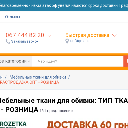
лаговременно - из-за атак рф увеличиваются сроки доставки. Графи
Отзывы
067 444 82 20
Быстрая доставка
по Украине
Заказать звонок
се категории
ей
Мебельные ткани для обивки
а, РАСПРОДАЖА ОПТ - РОЗНИЦА
ебельные ткани для обивки: ТИП Т
 - РОЗНИЦА
131 предложение