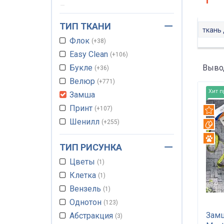
Для перетяжки стульев
130
ТИП ТКАНИ
Ткань для мебельных
ткань 
чехлов
131
Флок
+38
Easy Clean
+106
Вывод
Букле
+36
Велюр
+771
Хит 
Замша
Принт
+107
Рек
Шенилл
+255
Вот
Гобелен
+4
Ант
ТИП РИСУНКА
Жаккард
+224
Цветы
Рогожка
1
+301
Клетка
Вязанная
1
+3
Вензель
Плетеная
1
+14
Однотон
Вотерпруф
123
+158
Зам
Абстракция
Антикоготь
3
+827