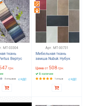
уф
Вотерпруф
ть
Антикоготь
т.: MT-03304
Арт.: MT-00731
ая ткань
Мебельная ткань
ertus Вертус
замша Nubuk Нубук
дальная
антикоготь
547
508
оть waterpoof
грн.
износостойкая 100000
Цена
от
грн.
вки дивана
циклов Martindale для
ии
В наличии
плотность 450
дивана кресла
0 отзывов
с НДС
1 отзыв
с НДС
сокая
кухонного уголка
тойкость
плотность 500 г/м²
премиум