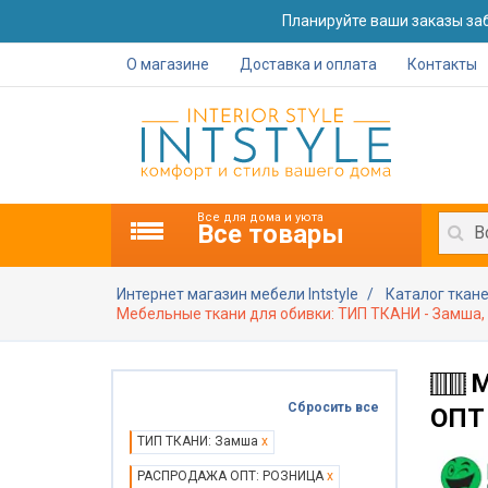
Планируйте ваши заказы заб
О магазине
Доставка и оплата
Контакты
Все для дома и уюта
Все товары
В
Интернет магазин мебели Intstyle
Каталог ткан
Мебельные ткани для обивки: ТИП ТКАНИ - Замш
М
Сбросить все
ОПТ
ТИП ТКАНИ: Замша
x
РАСПРОДАЖА ОПТ: РОЗНИЦА
x