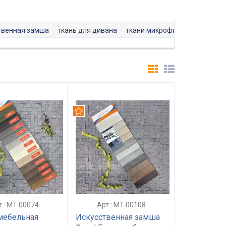
твенная замша
ткань для дивана
ткани микрофибра
шенилл 
дуем
Рекомендуем
ть
т.: MT-00074
Арт.: MT-00108
мебельная
Искусственная замша