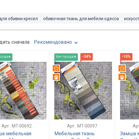
для обивки кресел
обивочная ткань для мебели одесса
искусс
ить сначала
Рекомендовано
-34%
-10%
продаж
Хит продаж
омендуем
Рекомендуем
Рекомен
ерпруф
Антикоготь
Антикого
икоготь
Арт.: MT-00692
Арт.: MT-00097
Ар
ша мебельная
Мебельная ткань
Замша 