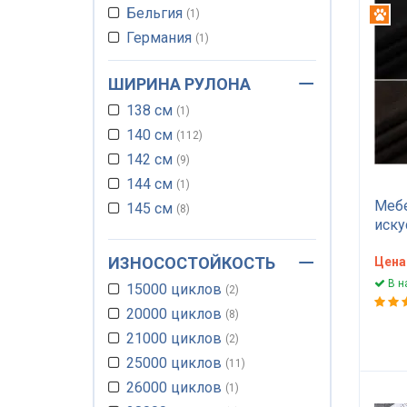
750 г/м.кв.
Бельгия
1
1
Ант
770 г/м.кв.
Германия
1
1
ШИРИНА РУЛОНА
138 см
1
140 см
112
142 см
9
144 см
1
Мебе
145 см
8
иску
Ford
ИЗНОСОСТОЙКОСТЬ
вод
Цена
изно
В н
15000 циклов
2
цикл
20000 циклов
8
дива
21000 циклов
одно
2
25000 циклов
11
26000 циклов
1