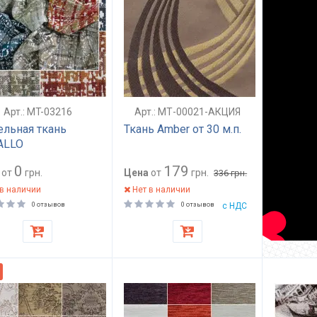
Арт.: MT-03216
Арт.: МТ-00021-АКЦИЯ
льная ткань
Ткань Amber от 30 м.п.
ALLO
0
179
от
грн.
Цена
от
грн.
336
грн.
в наличии
Нет в наличии
0 отзывов
0 отзывов
с НДС