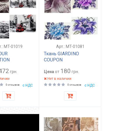
т.: MT-01019
Арт.: MT-01081
OUR
Ткань GIARDINO
TION
COUPON
472
180
грн.
Цена
от
грн.
аличии
Нет в наличии
0 отзывов
с НДС
0 отзывов
с НДС