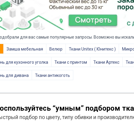
одобрали для вас самые популярные запросы. Возможно вы искали
е
Замша мебельная
Велюр
Ткани Unitex ( Юнитекс )
Микр
нь для кухонного уголка
Ткани с принтом
Ткани Артекс
Тка
нь для дивана
Ткани антикоготь
оспользуйтесь “умным” подбором тка
ыстрый подбор по цвету, типу обивки и производител