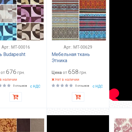
Арт.: MT-00016
Арт.: MT-00629
ь Budapesht
Мебельная ткань
Этника
676
658
от
грн.
Цена
от
грн.
в наличии
Нет в наличии
0 отзывов
с НДС
0 отзывов
с НДС