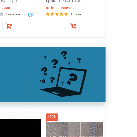
грн.
Цена
от
грн.
аличии
Нет в наличии
0 отзывов
с НДС
1 отзыв
-20%