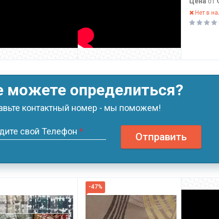
Цена
от
Нет в н
е можете определиться?
авьте контактный номер - мы поможем!
дите свой Телефон
*
Отправить
-47%