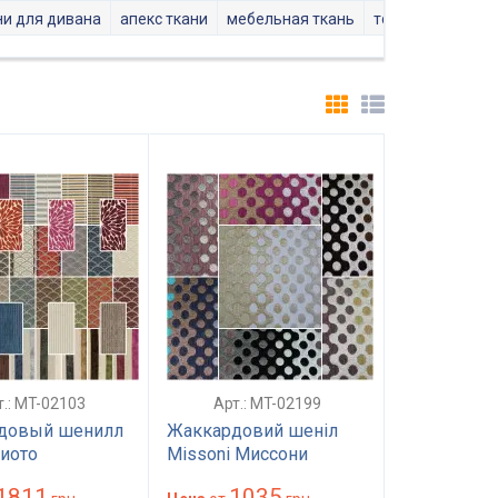
ни для дивана
апекс ткани
мебельная ткань
топ текстиль
а
т.: MT-02103
Арт.: MT-02199
довый шенилл
Жаккардовий шеніл
иото
Missoni Миссони
ая ткань для
меблева тканина 25000
1811
1035