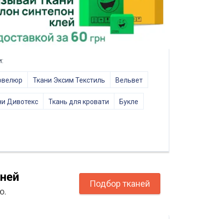
:
овелюр
Ткани Эксим Текстиль
Вельвет
ни Дивотекс
Ткань для кровати
Букле
ней
Подбор тканей
ю.