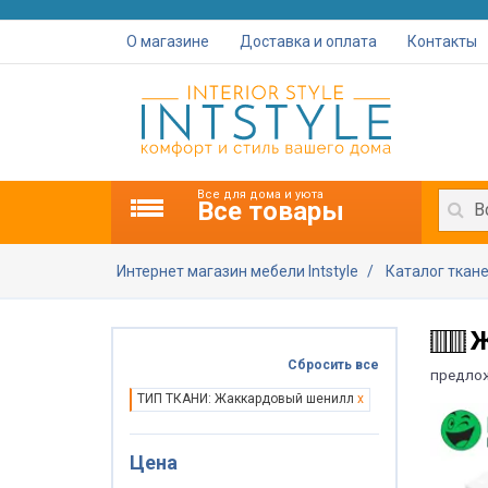
О магазине
Доставка и оплата
Контакты
Все для дома и уюта
Все товары
В
Интернет магазин мебели Intstyle
Каталог ткан
Ж
Сбросить все
предло
ТИП ТКАНИ: Жаккардовый шенилл
x
Цена