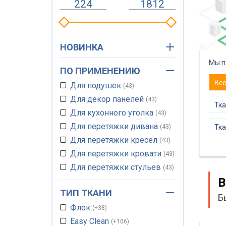
НОВИНКА
Мы п
ПО ПРИМЕНЕНИЮ
Вс
Для подушек
43
Для декор панелей
43
Тка
Для кухонного уголка
43
Для перетяжки дивана
43
Тка
Для перетяжки кресел
43
Для перетяжки кровати
43
Для перетяжки стульев
43
В
Ткань для мебельных
чехлов
43
ТИП ТКАНИ
Б
Флок
+38
Easy Clean
+106