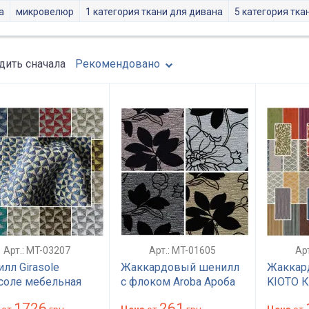
a
микровелюр
1 категория ткани для дивана
5 категория тка
ить сначала
Рекомендовано
Арт.: MT-03207
Арт.: MT-01605
Ар
лл Girasole
Жаккардовый шенилл
Жаккар
соле мебельная
с флоком Aroba Ароба
KIOTO К
ь абстрактный
износостойкая
мебельн
1726
261