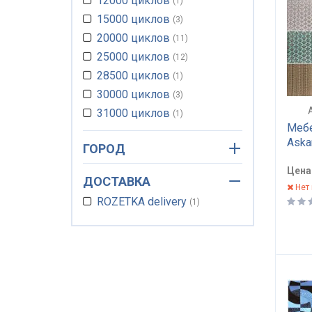
12000 циклов
1
15000 циклов
3
20000 циклов
11
25000 циклов
12
28500 циклов
1
30000 циклов
3
31000 циклов
1
Мебе
35000 циклов
3
Aska
ГОРОД
37000 циклов
1
40000 циклов
1
Цена
ДОСТАВКА
46000 циклов
Нет 
2
ROZETKA delivery
1
50000 циклов
1
50500 циклов
1
65000 циклов
1
70000 циклов
1
110000 циклов
1