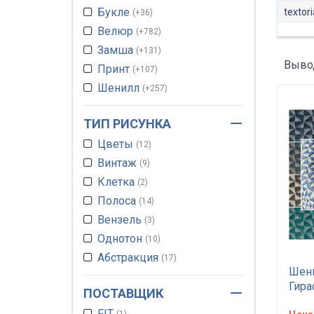
Букле
textori
+36
Велюр
+782
Замша
+131
Вывод
Принт
+107
Шенилл
+257
Гобелен
+4
ТИП РИСУНКА
Жаккард
+230
Цветы
Рогожка
12
+302
Винтаж
Вязанная
9
+3
Клетка
Плетеная
2
+14
Полоса
Вотерпруф
14
+160
Вензель
Антикоготь
3
+838
Однотон
Микрофибра
10
+59
Абстракция
Микоровелюр
17
+79
Шени
Яркие ткани
Микро-рогожка
3
+95
Гира
ПОСТАВЩИК
Тематический
Антивандальная
1
+148
ткан
FIT
1