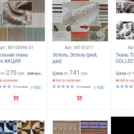
Арт.: MT-00046-01
Арт.: MT-01211
Ар
льная ткань
Эстель, Эстель (рей,
Ткань T
ni АКЦИЯ
даз)
COLLEC
270
741
от
грн.
Цена
от
грн.
Цена
от
308
грн.
в наличии
Нет в наличии
Нет в н
0 отзывов
с НДС
0 отзывов
с НДС