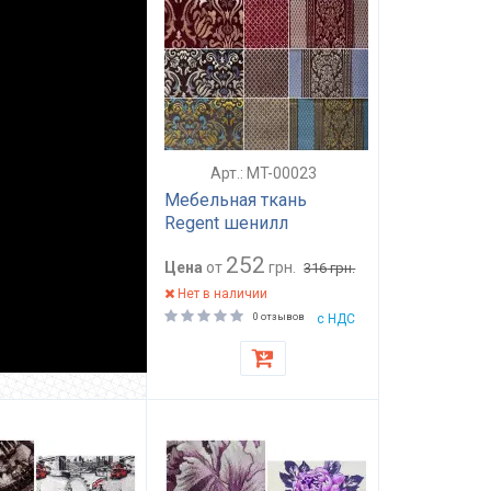
Арт.: MT-00023
Мебельная ткань
Regent шенилл
252
Цена
от
грн.
316
грн.
Нет в наличии
0 отзывов
с НДС