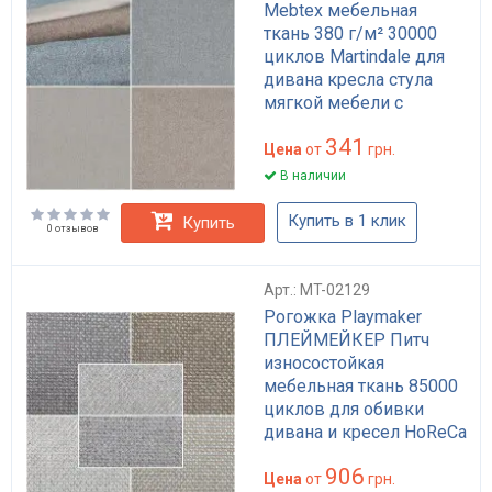
Mebtex мебельная
ткань 380 г/м² 30000
циклов Martindale для
дивана кресла стула
мягкой мебели с
износостойкостью
341
Цена
от
грн.
В наличии
Купить в 1 клик
Купить
0 отзывов
Арт.: MT-02129
Рогожка Playmaker
ПЛЕЙМЕЙКЕР Питч
износостойкая
мебельная ткань 85000
циклов для обивки
дивана и кресел HoReCa
универсальный цвет
906
Цена
от
грн.