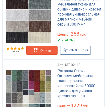
мебельная ткань для
обивки дивана и кресел
прочная универсальная
для мягкой мебели
серый 300 г/м²
износостойкая
258
Цена
от
грн.
В наличии
Купить в 1 клик
Купить
1 отзыв
Арт.: MT-02118
Рогожка Octavia
Октавия мебельная
ткань прочная
износостойкая 30000
циклов для дивана
кресла стульев
однотонная бельгийская
1229
Цена
от
грн.