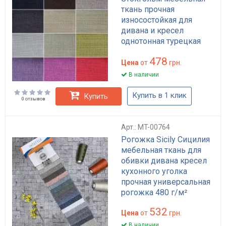
ткань прочная
износостойкая для
дивана и кресел
однотонная турецкая
30000 циклов Martindale
478
Цена
от
грн.
В наличии
Купить в 1 клик
Купить
0 отзывов
Арт.: MT-00764
Рогожка Sicily Сицилия
мебельная ткань для
обивки дивана кресел
кухонного уголка
прочная универсальная
рогожка 480 г/м²
532
Цена
от
грн.
В наличии