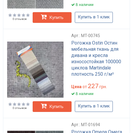
В наличии
Купить в 1 клик
Купить
0 отзывов
Арт.: MT-00745
Рогожка Ostin Остин
мебельная ткань для
дивана и кресла
износостойкая 100000
циклов Martindale
плотность 250 г/м²
ширина 140 см
227
Цена
от
грн.
В наличии
Купить в 1 клик
Купить
0 отзывов
Арт.: MT-01694
Рогожка Omega Омега