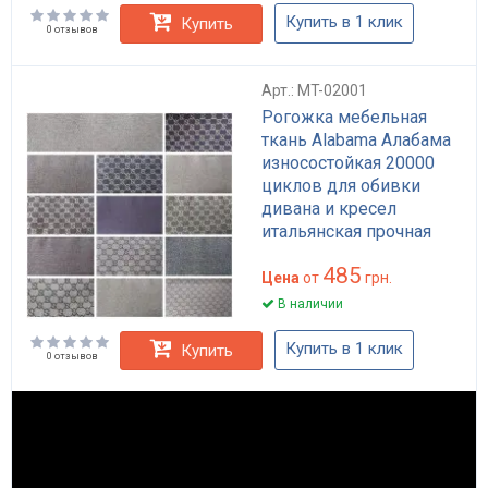
Купить в 1 клик
Купить
0 отзывов
Арт.: MT-02001
Рогожка мебельная
ткань Alabama Алабама
износостойкая 20000
циклов для обивки
дивана и кресел
итальянская прочная
практичная
485
Цена
от
грн.
В наличии
Купить в 1 клик
Купить
0 отзывов