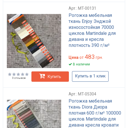
Арт.: MT-00131
Рогожка мебельная
ткань Enjoy Энджой
износостойкая 70000
циклов Martindale для
дивана и кресла
плотность 390 г/м²
антикиготь
483
водоотталкивающая
Цена
от
грн.
В наличии
Купить в 1 клик
Купить
0 отзывов
Арт.: MT-05304
Рогожка мебельная
ткань Diora Диора
плотная 600 г/м² 100000
циклов Martindale для
дивана кресла кровати