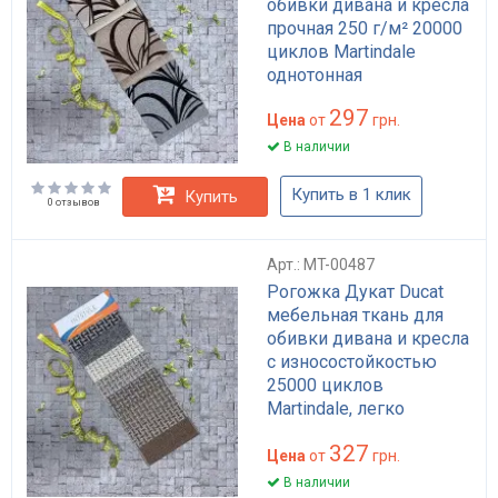
обивки дивана и кресла
прочная 250 г/м² 20000
циклов Martindale
однотонная
297
Цена
от
грн.
В наличии
Купить в 1 клик
Купить
0 отзывов
Арт.: MT-00487
Рогожка Дукат Ducat
мебельная ткань для
обивки дивана и кресла
с износостойкостью
25000 циклов
Martindale, легко
чистится, плотность 300
327
г/м²
Цена
от
грн.
В наличии