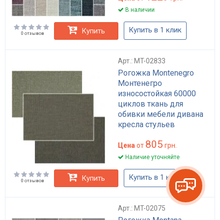
В наличии
Купить в 1 клик
Купить
0 отзывов
Арт.: MT-02833
Рогожка Montenegro
Монтенегро
износостойкая 60000
циклов ткань для
обивки мебели дивана
кресла стульев
однотонная серая
805
мебельная ткань
Цена
от
грн.
Наличие уточняйте
Купить в 1 клик
Купить
0 отзывов
Арт.: MT-02075