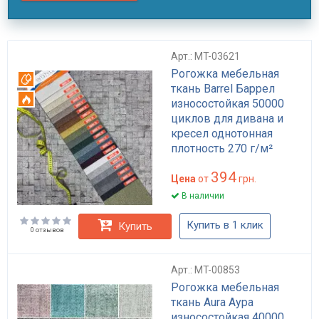
Арт.: MT-03621
Рогожка мебельная
Вотерпруф
ткань Barrel Баррел
Огнестойкий
износостойкая 50000
циклов для дивана и
кресел однотонная
плотность 270 г/м²
Польша
394
Цена
от
грн.
В наличии
Купить в 1 клик
Купить
0 отзывов
Арт.: MT-00853
Рогожка мебельная
ткань Aura Аура
износостойкая 40000