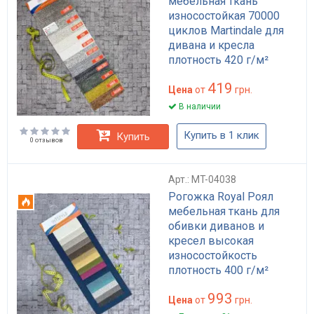
мебельная ткань
износостойкая 70000
циклов Martindale для
дивана и кресла
плотность 420 г/м²
антикіготь
419
водоотталкивающая
Цена
от
грн.
В наличии
Купить в 1 клик
Купить
0 отзывов
Арт.: MT-04038
Рогожка Royal Роял
Огнестойкий
мебельная ткань для
обивки диванов и
кресел высокая
износостойкость
плотность 400 г/м²
однотонная
993
Цена
от
грн.