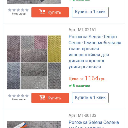
Купить в 1 клик
Купить
0 отзывов
Арт.: MT-02151
Рогожка Senso-Tempo
Сенсо-Темпо мебельная
ткань прочная
износостойкая для
дивана и кресел
универсальная
цветовая гамма Италия
1164
Цена
от
грн.
В наличии
Купить в 1 клик
Купить
0 отзывов
Арт.: MT-00133
Рогожка Selena Селена