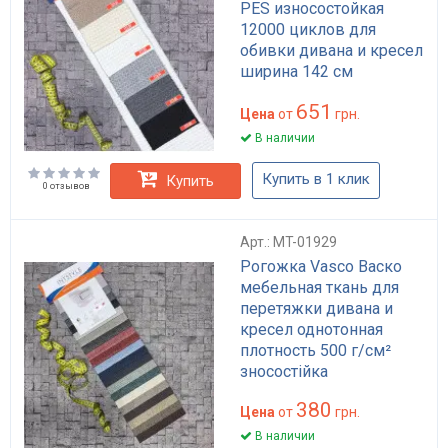
PES износостойкая
12000 циклов для
обивки дивана и кресел
ширина 142 см
плотность 610 г/м²
651
Цена
от
грн.
В наличии
Купить в 1 клик
Купить
0 отзывов
Арт.: MT-01929
Рогожка Vasco Васко
мебельная ткань для
перетяжки дивана и
кресел однотонная
плотность 500 г/см²
зносостійка
380
Цена
от
грн.
В наличии