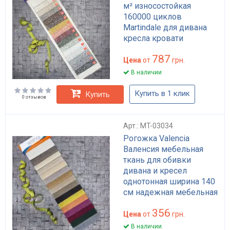
м² износостойкая
160000 циклов
Martindale для дивана
кресла кровати
высокая прочность
787
Цена
от
грн.
В наличии
Купить в 1 клик
Купить
0 отзывов
Арт.: MT-03034
Рогожка Valencia
Валенсия мебельная
ткань для обивки
дивана и кресел
однотонная ширина 140
см надежная мебельная
ткань для кухни и
356
декора
Цена
от
грн.
В наличии