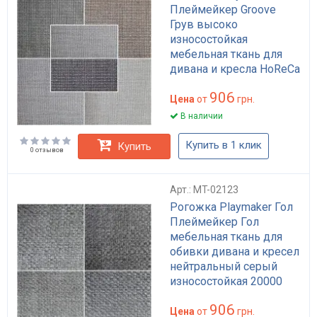
Плеймейкер Groove
Грув высоко
износостойкая
мебельная ткань для
дивана и кресла HoReCa
серый 100000 циклов
906
Martindale
Цена
от
грн.
В наличии
Купить в 1 клик
Купить
0 отзывов
Арт.: MT-02123
Рогожка Playmaker Гол
Плеймейкер Гол
мебельная ткань для
обивки дивана и кресел
нейтральный серый
износостойкая 20000
циклов
906
Цена
от
грн.