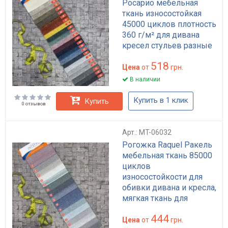
Росарио мебельная
ткань износостойкая
45000 циклов плотность
360 г/м² для дивана
кресел стульев разные
цвета
518
Цена
от
грн.
В наличии
Купить в 1 клик
Купить
0 отзывов
Арт.: MT-06032
Рогожка Raquel Ракель
мебельная ткань 85000
циклов
износостойкости для
обивки дивана и кресла,
мягкая ткань для
мебели, 340 г/м²,
444
Польша
Цена
от
грн.