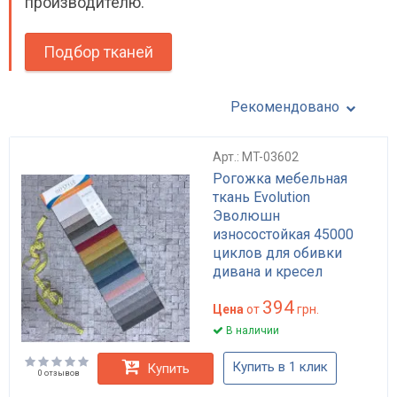
производителю.
Подбор тканей
Рекомендовано
Арт.: MT-03602
Рогожка мебельная
ткань Evolution
Эволюшн
износостойкая 45000
циклов для обивки
дивана и кресел
полиэстеровая с
394
плотной текстурой
Цена
от
грн.
В наличии
Купить в 1 клик
Купить
0 отзывов