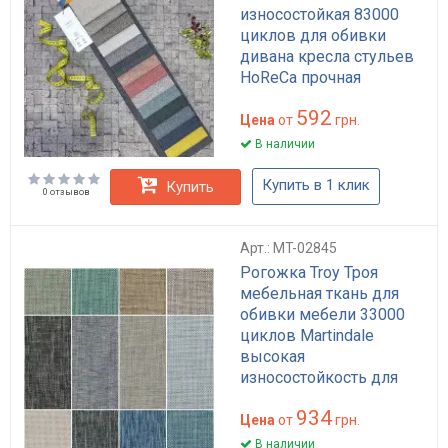
износостойкая 83000
циклов для обивки
дивана кресла стульев
HoReCa прочная
влагостойкая
592
Цена
от
грн.
В наличии
Купить в 1 клик
Купить
0 отзывов
Арт.: MT-02845
Рогожка Troy Троя
мебельная ткань для
обивки мебели 33000
циклов Martindale
высокая
износостойкость для
дивана и кресла серый
934
плотная
Цена
от
грн.
В наличии