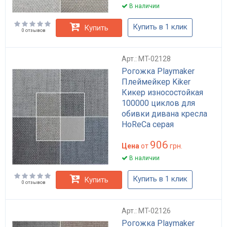
В наличии
Купить в 1 клик
Купить
0 отзывов
Арт.: MT-02128
Рогожка Playmaker
Плеймейкер Kiker
Кикер износостойкая
100000 циклов для
обивки дивана кресла
HoReCa серая
мебельная ткань
906
премиум
Цена
от
грн.
В наличии
Купить в 1 клик
Купить
0 отзывов
Арт.: MT-02126
Рогожка Playmaker