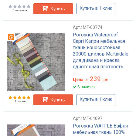
Купить в 1 клик
Купить
0 отзывов
Арт.: MT-00774
Рогожка Waterproof
Вотерпруф
Capri Капри мебельная
ткань износостойкая
20000 циклов Martindale
для дивана и кресла
однотонная плотность
360 г/м²
239
водоотталкивающая
Цена
от
грн.
В наличии
Купить в 1 клик
Купить
1 отзыв
Арт.: MT-04097
Рогожка WAFFLE Вафля
мебельная ткань 100%