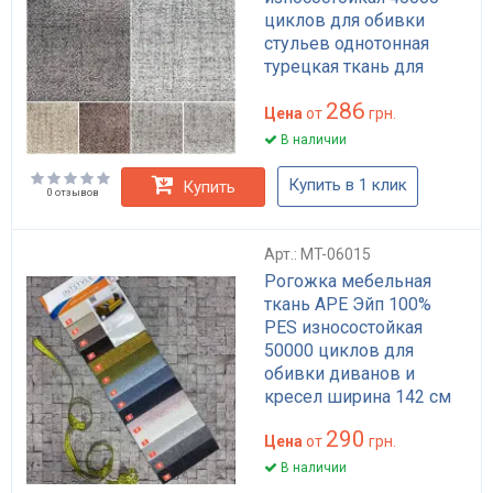
циклов для обивки
стульев однотонная
турецкая ткань для
мебели
286
Цена
от
грн.
В наличии
Купить в 1 клик
Купить
0 отзывов
Арт.: MT-06015
Рогожка мебельная
ткань APE Эйп 100%
PES износостойкая
50000 циклов для
обивки диванов и
кресел ширина 142 см
290
Цена
от
грн.
В наличии