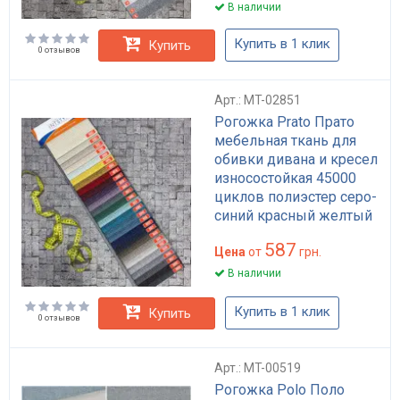
В наличии
Купить в 1 клик
Купить
0 отзывов
Арт.: MT-02851
Рогожка Prato Прато
мебельная ткань для
обивки дивана и кресел
износостойкая 45000
циклов полиэстер серо-
синий красный желтый
587
Цена
от
грн.
В наличии
Купить в 1 клик
Купить
0 отзывов
Арт.: MT-00519
Рогожка Polo Поло