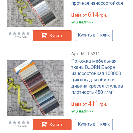
прочная износостойкая
614
Цена
от
грн.
В наличии
Купить в 1 клик
Купить
0 отзывов
Арт.: MT-05211
Рогожка мебельная
ткань BJORN Бьорн
износостойкая 100000
циклов для обивки
дивана кресел стульев
плотность 450 г/м²
411
Цена
от
грн.
В наличии
Купить в 1 клик
Купить
0 отзывов