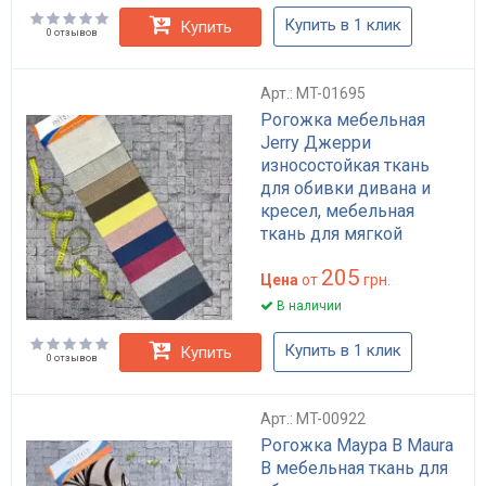
Купить в 1 клик
Купить
0 отзывов
Арт.: MT-01695
Рогожка мебельная
Jerry Джерри
износостойкая ткань
для обивки дивана и
кресел, мебельная
ткань для мягкой
мебели, дышащая,
205
легкая в уходе, 100%
Цена
от
грн.
полиэстер, ширина 140
В наличии
см
Купить в 1 клик
Купить
0 отзывов
Арт.: MT-00922
Рогожка Маура В Maura
B мебельная ткань для