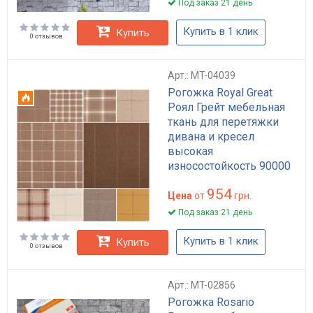
Под заказ 21 день
Купить в 1 клик
Купить
0 отзывов
Арт.: MT-04039
Рогожка Royal Great
Огнестойкий
Роял Грейт мебельная
ткань для перетяжки
дивана и кресел
высокая
износостойкость 90000
циклов Martindale цвет
954
в ассортименте
Цена
от
грн.
Под заказ 21 день
Купить в 1 клик
Купить
0 отзывов
Арт.: MT-02856
Рогожка Rosario