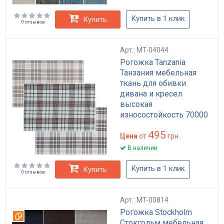
Купить в 1 клик
Купить
0 отзывов
Арт.: MT-04044
Рогожка Tanzania
Танзания мебельная
ткань для обивки
дивана и кресел
высокая
износостойкость 70000
циклов Martindale цвет
495
клетка плотность 320 г/
Цена
от
грн.
м2
В наличии
Купить в 1 клик
Купить
0 отзывов
Арт.: MT-00814
Рогожка Stockholm
Вотерпруф
Стокгольм мебельная