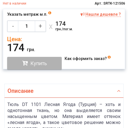
Нет в наличии
Арт.: SRTK-121506
Указать метраж м.п.
Нашли дешевле ?
Имя
174
х
-
+
грн./пог.м.
Цена:
Отправить
174
грн.
Как оформить заказ?
Купить
Описание
Тюль DT 1101 Лесная Ягода (Турция) – хоть и
однотонная ткань, но она выделяется своим
насыщенным цветом. Материал имеет оттенок
«лесная ягода», а такое цветовое решение можно