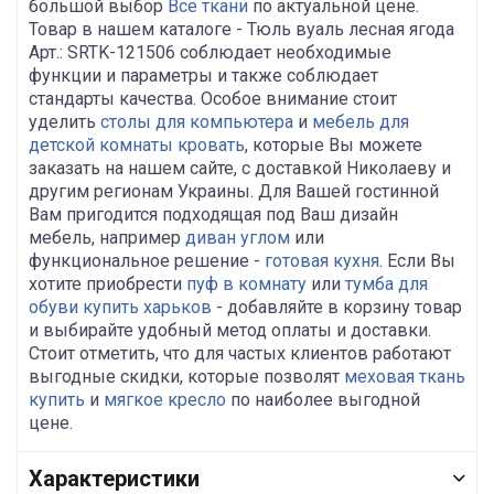
большой выбор
Все ткани
по актуальной цене.
Товар в нашем каталоге - Тюль вуаль лесная ягода
Арт.: SRTK-121506 соблюдает необходимые
функции и параметры и также соблюдает
стандарты качества. Особое внимание стоит
уделить
столы для компьютера
и
мебель для
детской комнаты кровать
, которые Вы можете
заказать на нашем сайте, с доставкой Николаеву и
другим регионам Украины. Для Вашей гостинной
Вам пригодится подходящая под Ваш дизайн
мебель, например
диван углом
или
функциональное решение -
готовая кухня
. Если Вы
хотите приобрести
пуф в комнату
или
тумба для
обуви купить харьков
- добавляйте в корзину товар
и выбирайте удобный метод оплаты и доставки.
Стоит отметить, что для частых клиентов работают
выгодные скидки, которые позволят
меховая ткань
купить
и
мягкое кресло
по наиболее выгодной
цене.
Характеристики