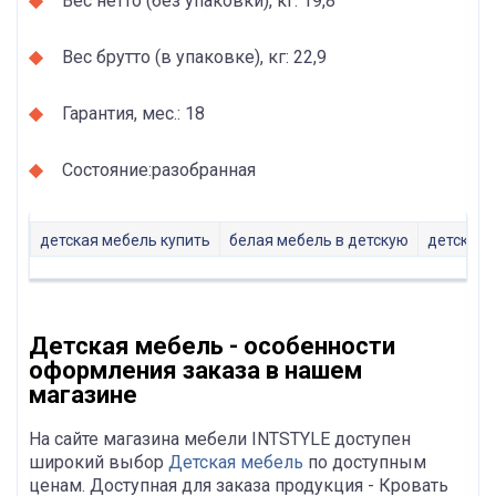
Вес нетто (без упаковки), кг: 19,8
Вес брутто (в упаковке), кг: 22,9
Гарантия, мес.: 18
Состояние:разобранная
детская мебель купить
белая мебель в детскую
детская 
Детская мебель - особенности
оформления заказа в нашем
магазине
На сайте магазина мебели INTSTYLE доступен
широкий выбор
Детская мебель
по доступным
ценам. Доступная для заказа продукция - Кровать