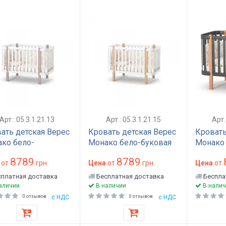
Арт.: 05.3.1.21.13
Арт.: 05.3.1.21.15
Арт
ать детская Верес
Кровать детская Верес
Кровать
ко бело-
Монако бело-буковая
Монако 
чиновая
8789
8789
от
грн.
Цена
от
грн.
Цена
от
платная доставка
Бесплатная доставка
Беспла
аличии
В наличии
В налич
0 отзывов
с НДС
0 отзывов
с НДС