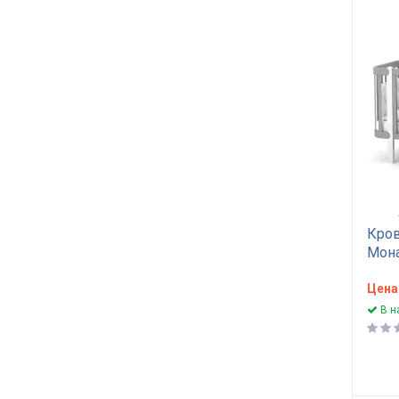
Кров
Мона
граф
Цена
В н