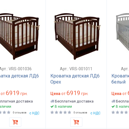
Арт.: VRS-001036
Арт.: VRS-001011
Арт
атка детская ЛД6
Кроватка детская ЛД6
Кроватк
Орех
белый
6919
6919
от
грн.
Цена
от
грн.
Цена
от
платная доставка
Бесплатная доставка
Беспла
аличии
В наличии
В налич
0 отзывов
с НДС
0 отзывов
с НДС