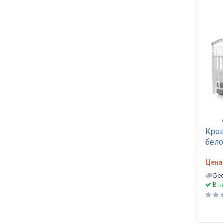
Кров
бело
Цена
Бес
В н