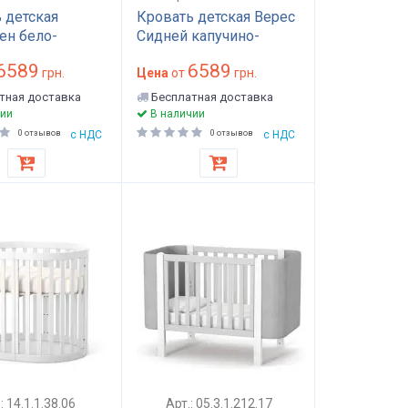
 детская
Кровать детская Верес
ен бело-
Сидней капучино-
й
белый
6589
6589
грн.
Цена
от
грн.
тная доставка
Бесплатная доставка
ии
В наличии
0 отзывов
с НДС
0 отзывов
с НДС
: 14.1.1.38.06
Арт.: 05.3.1.212.17