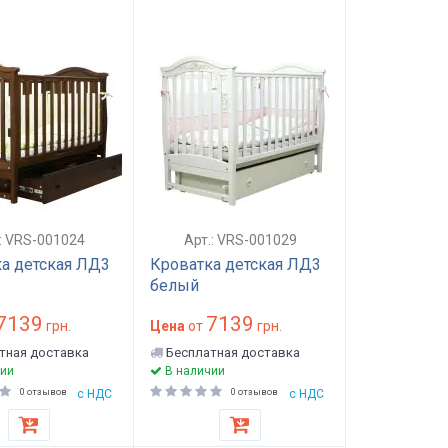
.: VRS-001024
Арт.: VRS-001029
а детская ЛД3
Кроватка детская ЛД3
белый
7139
7139
грн.
Цена
от
грн.
тная доставка
Бесплатная доставка
ии
В наличии
0 отзывов
с НДС
0 отзывов
с НДС