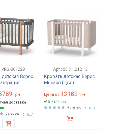
.: VRS-001228
Арт.: 05.3.1.212.13
 детская Верес
Кровать детская Верес
антрацит
Монако (Цвет:
капучино-белый)
8789
13189
грн.
Цена
от
грн.
В наличии
тная доставка
ии
0 отзывов
с НДС
0 отзывов
с НДС