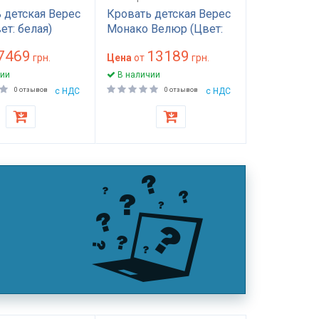
 детская Верес
Кровать детская Верес
ет: белая)
Монако Велюр (Цвет:
бело-серый)
7469
13189
грн.
Цена
от
грн.
ии
В наличии
0 отзывов
с НДС
0 отзывов
с НДС