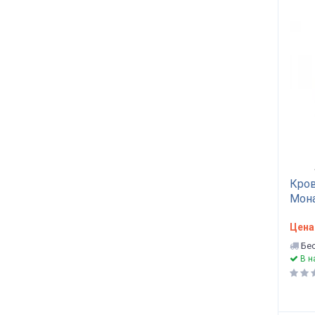
Кров
Мона
капу
Цена
Бес
В н