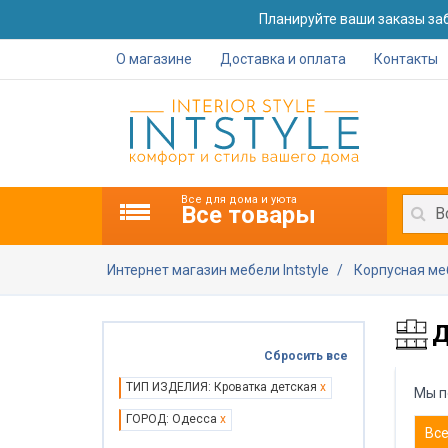
Планируйте ваши заказы заб
О магазине
Доставка и оплата
Контакты
Все для дома и уюта
Все товары
В
Интернет магазин мебели Intstyle
Корпусная м
Д
Сбросить все
ТИП ИЗДЕЛИЯ: Кроватка детская
x
Мы п
ГОРОД: Одесса
x
Вс