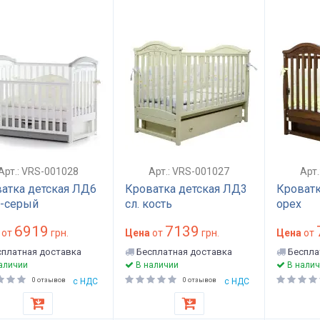
Арт.: VRS-001028
Арт.: VRS-001027
Арт
атка детская ЛД6
Кроватка детская ЛД3
Кроватк
-серый
сл. кость
орех
6919
7139
от
грн.
Цена
от
грн.
Цена
от
платная доставка
Бесплатная доставка
Беспла
аличии
В наличии
В налич
0 отзывов
с НДС
0 отзывов
с НДС