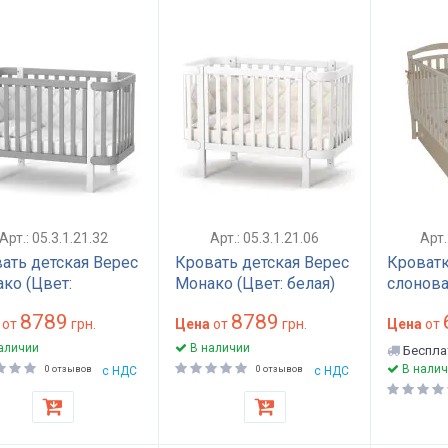
Арт.: 05.3.1.21.32
Арт.: 05.3.1.21.06
Арт
ать детская Верес
Кровать детская Верес
Кроватк
ко (Цвет:
Монако (Цвет: белая)
слонова
итово-белый)
8789
8789
от
грн.
Цена
от
грн.
Цена
от
аличии
В наличии
Беспла
В налич
0 отзывов
с НДС
0 отзывов
с НДС