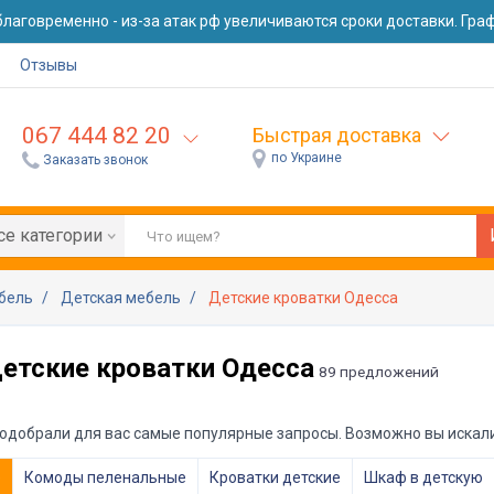
лаговременно - из-за атак рф увеличиваются сроки доставки. Графи
Отзывы
067 444 82 20
Быстрая доставка
по Украине
Заказать звонок
се категории
ебель
Детская мебель
Детские кроватки Одесса
етские кроватки Одесса
89 предложений
одобрали для вас самые популярные запросы. Возможно вы искали
е
Комоды пеленальные
Кроватки детские
Шкаф в детскую