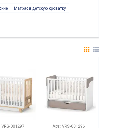
ские
Матрас в детскую кроватку
.: VRS-001297
Арт.: VRS-001296