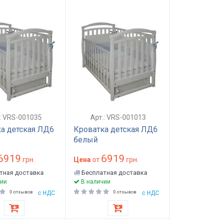
.: VRS-001035
Арт.: VRS-001013
а детская ЛД6
Кроватка детская ЛД6
белый
6919
6919
грн.
Цена
от
грн.
тная доставка
Бесплатная доставка
ии
В наличии
0 отзывов
с НДС
0 отзывов
с НДС