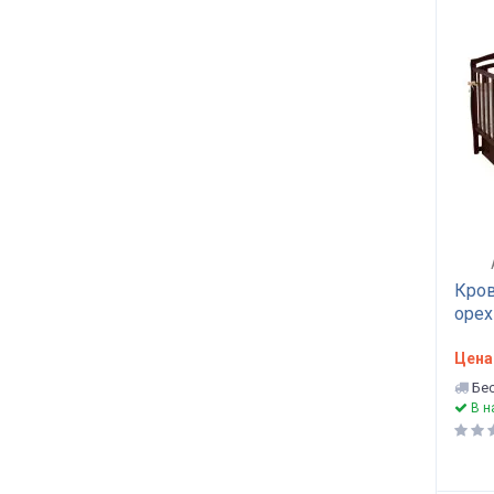
Кров
орех
Цена
Бес
В н