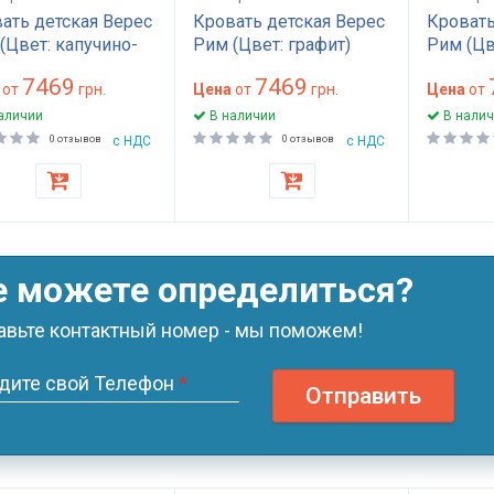
ать детская Верес
Кровать детская Верес
Кровать
(Цвет: капучино-
Рим (Цвет: графит)
Рим (Цв
й)
7469
7469
от
грн.
Цена
от
грн.
Цена
от
аличии
В наличии
В налич
0 отзывов
с НДС
0 отзывов
с НДС
е можете определиться?
авьте контактный номер - мы поможем!
дите свой Телефон
*
Отправить