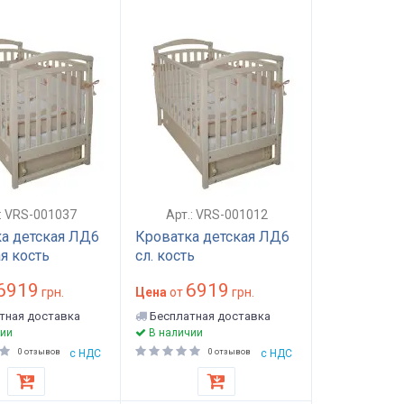
.: VRS-001037
Арт.: VRS-001012
а детская ЛД6
Кроватка детская ЛД6
я кость
сл. кость
6919
6919
грн.
Цена
от
грн.
тная доставка
Бесплатная доставка
ии
В наличии
0 отзывов
с НДС
0 отзывов
с НДС