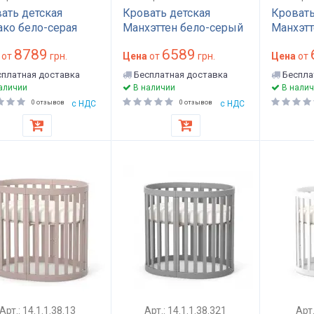
ать детская
Кровать детская
Кровать
ко бело-серая
Манхэттен бело-серый
Манхэтт
буковы
8789
6589
от
грн.
Цена
от
грн.
Цена
от
платная доставка
Бесплатная доставка
Беспла
аличии
В наличии
В налич
0 отзывов
с НДС
0 отзывов
с НДС
Арт.: 14.1.1.38.13
Арт.: 14.1.1.38.321
Арт.