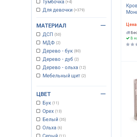
Тумбочка
+4
Кров
Для девочки
+379
Мона
Для мальчика
+379
Цена
МАТЕРИАЛ
Колесные опоры
+2
Бес
ДСП
Люлька детская
50
+2
В н
МДФ
Матрас детский
2
+44
Дерево - бук
Комплект люльки
80
+2
Дерево - дуб
Стол письменный
2
+6
Дерево - ольха
Кроватка детская
12
Мебельный щит
Пеленальный блок
2
+21
Ящик без маятника
+6
Комод пеленальный
+63
ЦВЕТ
Маятник продольный
+1
Бук
11
Кровать подростковая
+16
Орех
13
Короб маятникового
Белый
35
механизма
+14
Ольха
6
Серый
11