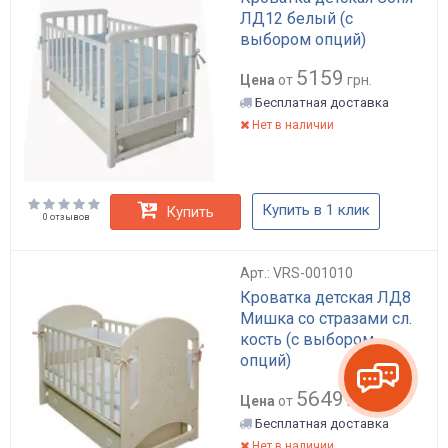
ЛД12 белый (с
выбором опций)
5159
Цена
от
грн.
Бесплатная доставка
Нет в наличии
Купить в 1 клик
Купить
0 отзывов
Арт.: VRS-001010
Кроватка детская ЛД8
Мишка со стразами сл.
кость (с выбором
опций)
5649
Цена
от
грн.
Бесплатная доставка
Нет в наличии