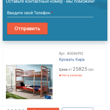
Оставьте контактный номер - мы поможем!
Введите свой Телефон
*
Отправить
Арт.: А0046992
Кровать Кира
25825
Цена
от
грн.
Нет в наличии