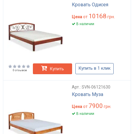
Кровать Одисея
10168
Цена
от
грн.
В наличии
Купить в 1 клик
Купить
0 отзывов
Арт.: SVN-06121630
Кровать Муза
7900
Цена
от
грн.
В наличии