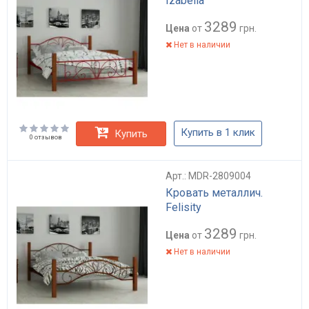
Izabella
3289
Цена
от
грн.
Нет в наличии
Купить в 1 клик
Купить
0 отзывов
Арт.: MDR-2809004
Кровать металлич.
Felisity
3289
Цена
от
грн.
Нет в наличии